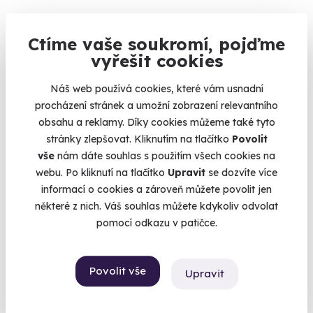
Ctíme vaše soukromí, pojďme
vyřešit cookies
10.0
(1)
Náš web používá cookies, které vám usnadní
Zážitková střelba: Zbraně 2. světové války
procházení stránek a umožní zobrazení relevantního
14 zbraní, 35 nábojů - vyzkoušejte kousky, které psaly dějiny!
obsahu a reklamy. Díky cookies můžeme také tyto
stránky zlepšovat. Kliknutím na tlačítko
Povolit
Dačice (okres Jindřichův Hradec)
vše
nám dáte souhlas s použitím všech cookies na
(+ 28 dalších lokalit)
webu. Po kliknutí na tlačítko
Upravit
se dozvíte více
4 950 Kč
informací o cookies a zároveň můžete povolit jen
některé z nich. Váš souhlas můžete kdykoliv odvolat
pomocí odkazu v patičce.
Zobrazit zážitky na mapě
Povolit vše
Upravit
Darujte letos neobyčejný dárek. Darujte zážitek.