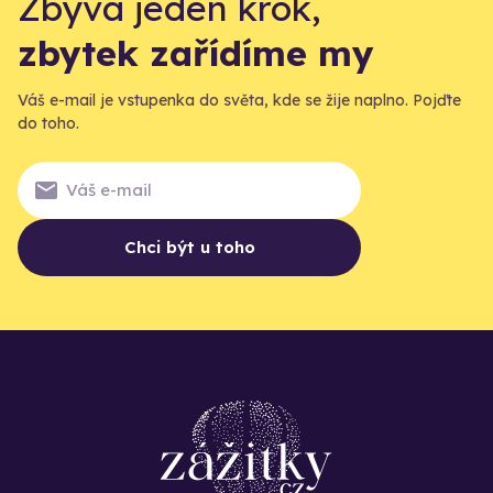
Zbývá jeden krok,
zbytek zařídíme my
Váš e-mail je vstupenka do světa, kde se žije naplno. Pojďte
do toho.
Chci být u toho