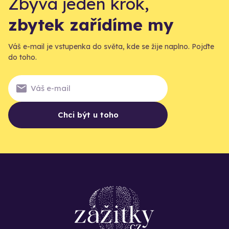
Zbývá jeden krok,
zbytek zařídíme my
Váš e-mail je vstupenka do světa, kde se žije naplno. Pojďte
do toho.
Chci být u toho