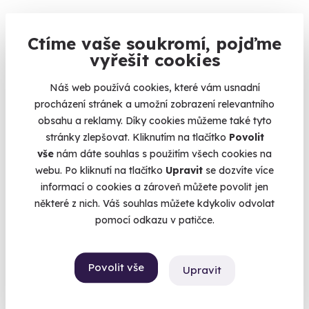
Ctíme vaše soukromí, pojďme
vyřešit cookies
9.1
(13)
Náš web používá cookies, které vám usnadní
Zážitková střelba pro nadšence - 18 zbraní
procházení stránek a umožní zobrazení relevantního
Vystřílíte celkem 110 nábojů!
obsahu a reklamy. Díky cookies můžeme také tyto
stránky zlepšovat. Kliknutím na tlačítko
Povolit
Katusice (okres Mladá Boleslav)
vše
nám dáte souhlas s použitím všech cookies na
(+ 28 dalších lokalit)
webu. Po kliknutí na tlačítko
Upravit
se dozvíte více
3 999 Kč
informací o cookies a zároveň můžete povolit jen
některé z nich. Váš souhlas můžete kdykoliv odvolat
pomocí odkazu v patičce.
Zobrazit zážitky na mapě
Povolit vše
Upravit
Darujte letos neobyčejný dárek. Darujte zážitek.