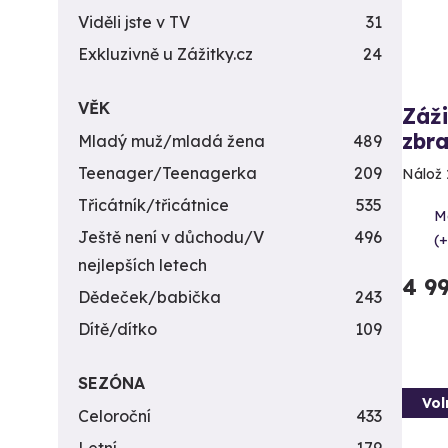
Viděli jste v TV
31
Exkluzivně u Zážitky.cz
24
VĚK
Záži
zbra
Mladý muž/mladá žena
489
Teenager/Teenagerka
209
Nálož 
Třicátník/třicátnice
535
Me
Ještě není v důchodu/V
496
(+
nejlepších letech
4 9
Dědeček/babička
243
Dítě/dítko
109
SEZÓNA
Vol
Celoroční
433