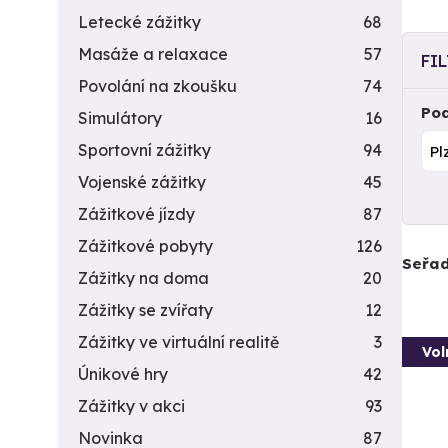
Letecké zážitky
68
Masáže a relaxace
57
FI
Povolání na zkoušku
74
Pod
Simulátory
16
Sportovní zážitky
94
Vojenské zážitky
45
Zážitkové jízdy
87
Zážitkové pobyty
126
Seřad
Zážitky na doma
20
Zážitky se zvířaty
12
Zážitky ve virtuální realitě
3
Vol
Únikové hry
42
Zážitky v akci
93
Novinka
87