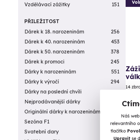
Vol
Vzdělávací zážitky
151
PŘILEŽITOST
Dárek k 18. narozeninám
256
Dárek k 40. narozeninám
453
Dárek k 50. narozeninám
378
Dárek k promoci
245
Záži
Dárky k narozeninám
551
vál
Dárky k výročí
294
14 zbr
Dárky na poslední chvíli
450
Me
Nejprodávanější dárky
56
Ctím
(+
Originální dárky k narozeninám
422
Náš web 
4 9
Sezóna F1
4
relevantního 
tlačítko
Povol
Svatební dary
196
Upravit
se d