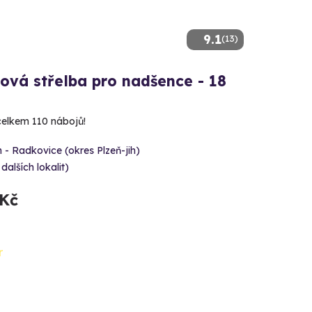
9.1
(13)
ová střelba pro nadšence - 18
 celkem 110 nábojů!
 - Radkovice (okres Plzeň-jih)
 dalších lokalit)
 Kč