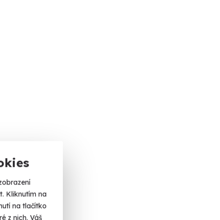
okies
zobrazení
. Kliknutím na
tí na tlačítko
é z nich. Váš