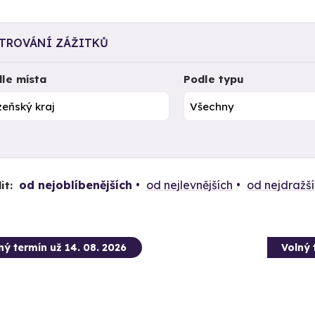
LTROVÁNÍ ZÁŽITKŮ
le místa
Podle typu
od nejoblíbenějších
od nejlevnějších
od nejdražš
it:
ný termín už 14. 08. 2026
Volný 