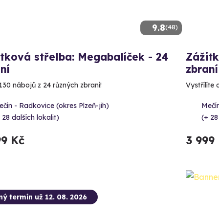
9.8
(48)
tková střelba: Megabalíček - 24
Zážitk
ní
zbraní
130 nábojů z 24 různých zbraní!
Vystřílíte
čín - Radkovice (okres Plzeň-jih)
Mečín
 28 dalších lokalit)
(+ 28
99 Kč
3 999
ný termín už 12. 08. 2026