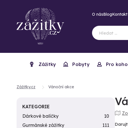
O nás
Blog
Kontakt
Zážitky
Pobyty
Pro koho
Zážitky.cz
Vánoční akce
Vá
KATEGORIE
Zo
Dárkové balíčky
10
Darujt
Gurmánské zážitky
111