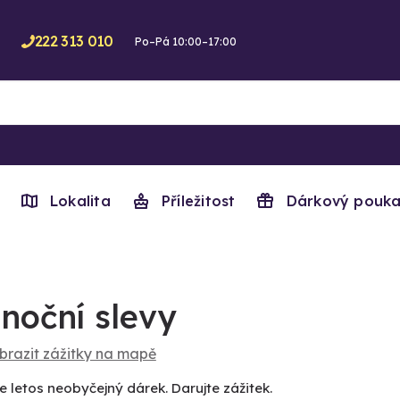
222 313 010
Po–Pá 10:00–17:00
Lokalita
Příležitost
Dárkový pouka
noční slevy
brazit zážitky na mapě
e letos neobyčejný dárek. Darujte zážitek.