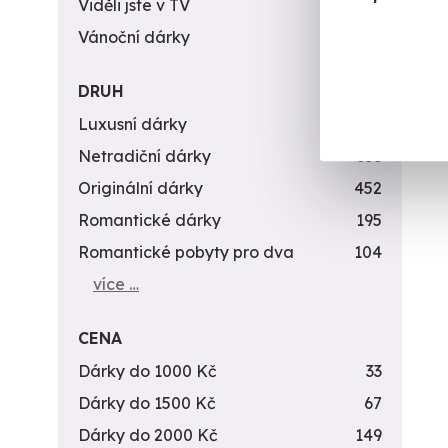
Viděli jste v TV
31
Vánoční dárky
311
DRUH
Luxusní dárky
142
Netradiční dárky
353
Originální dárky
452
Romantické dárky
195
Romantické pobyty pro dva
104
více …
CENA
Dárky do 1000 Kč
33
Dárky do 1500 Kč
67
Dárky do 2000 Kč
149