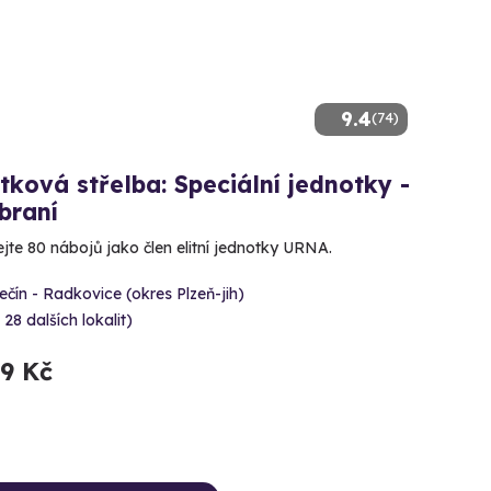
9.4
(74)
tková střelba: Speciální jednotky -
braní
ejte 80 nábojů jako člen elitní jednotky URNA.
čín - Radkovice (okres Plzeň-jih)
 28 dalších lokalit)
99 Kč