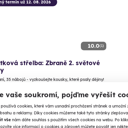
ný termín už 12. 08. 2026
10.0
(1)
tková střelba: Zbraně 2. světové
ky
aní, 35 nábojů - vyzkoušejte kousky, které psaly dějiny!
čín - Radkovice (okres Plzeň-jih)
e vaše soukromí, pojďme vyřešit co
 28 dalších lokalit)
používá cookies, které vám usnadní procházení stránek a umožní 
50 Kč
obsahu a reklamy. Díky cookies můžeme také tyto stránky zlepšovat
it vše
nám dáte souhlas s použitím všech cookies na webu. Po kliknu
ozvíte více informací o cookies a zároveň můžete povolit jen někter