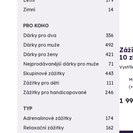
Letní
179
Zimní
14
PRO KOHO
Dárky pro dva
336
Dárky pro muže
492
Záži
Dárky pro ženy
421
10 z
Nejprodávanější dárky pro muže
71
Vystříl
Skupinové zážitky
443
Me
Zážitky pro děti
111
(+
Zážitky pro handicapované
246
1 9
TYP
Adrenalinové zážitky
174
Relaxační zážitky
162