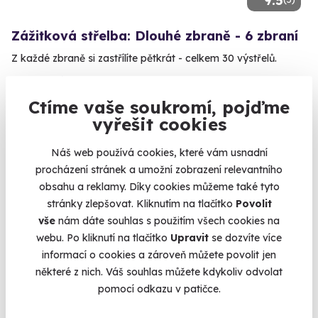
9.5
Zážitková střelba: Dlouhé zbraně - 6 zbraní
Z každé zbraně si zastřílíte pětkrát - celkem 30 výstřelů.
Bystré (okres Svitavy)
(+ 28 dalších lokalit)
Ctíme vaše soukromí, pojďme
vyřešit cookies
1 899 Kč
Náš web používá cookies, které vám usnadní
procházení stránek a umožní zobrazení relevantního
obsahu a reklamy. Díky cookies můžeme také tyto
stránky zlepšovat. Kliknutím na tlačítko
Povolit
Volný termín už 11. 08. 2026
vše
nám dáte souhlas s použitím všech cookies na
webu. Po kliknutí na tlačítko
Upravit
se dozvíte více
informací o cookies a zároveň můžete povolit jen
některé z nich. Váš souhlas můžete kdykoliv odvolat
pomocí odkazu v patičce.
10.0
(2)