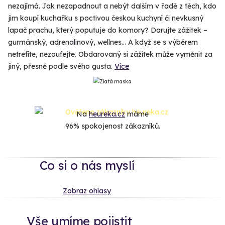
nezajímá. Jak nezapadnout a nebýt dalším v řadě z těch, kdo
jim koupí kuchařku s poctivou českou kuchyní či nevkusný
lapač prachu, který poputuje do komory? Darujte zážitek –
gurmánský, adrenalinový, wellnes... A když se s výběrem
netrefíte, nezoufejte. Obdarovaný si zážitek může vyměnit za
jiný, přesně podle svého gusta.
Více
Na
heureka.cz
máme
96% spokojenost zákazníků.
Co si o nás myslí
Zobraz ohlasy
Vše umíme pojistit