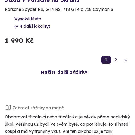
Porsche Spyder RS, GT4 RS, 718 GT4 a 718 Cayman S
Vysoké Mýto
(+ 4 další lokality)
1 990 Kč
1
2
»
Načíst další zážitky
Zobrazit zážitky na mapě
Obdarovat třicátnici nebo třicátníka je někdy přímo nadlidský
úkol. Většinou už bydlí ve svém bytě, co potřebuje, to si hned
koupí a má vyhraněný vkus. Ani ten alkohol už je tolik