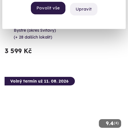
Povolit vše
Upravit
Zážitková střelba: Pistole a pušky - 6 zbraní
Čeká vás 60 výstřelů!
Bystré (okres Svitavy)
(+ 28 dalších lokalit)
3 599 Kč
Volný termín už 11. 08. 2026
9.4
(4)