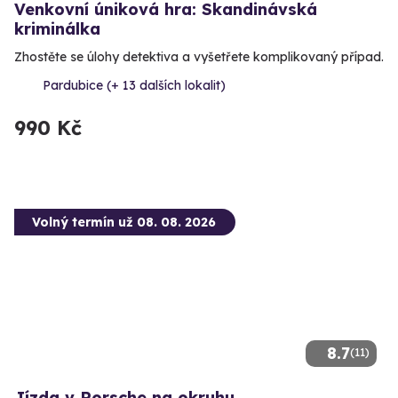
Venkovní úniková hra: Skandinávská
kriminálka
Zhostěte se úlohy detektiva a vyšetřete komplikovaný případ.
Pardubice (+ 13 dalších lokalit)
990 Kč
Volný termín už 08. 08. 2026
8.7
(11)
Jízda v Porsche na okruhu