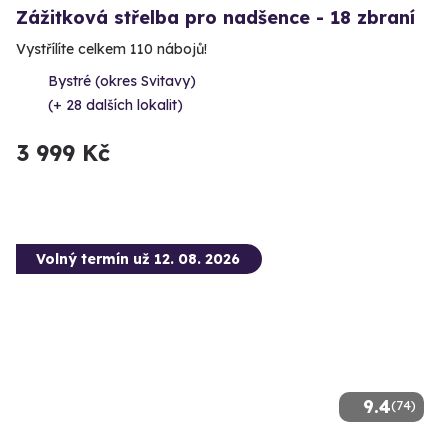
Zážitková střelba pro nadšence - 18 zbraní
Vystřílíte celkem 110 nábojů!
Bystré (okres Svitavy)
(+ 28 dalších lokalit)
3 999 Kč
Volný termín už 12. 08. 2026
9.4
(74)