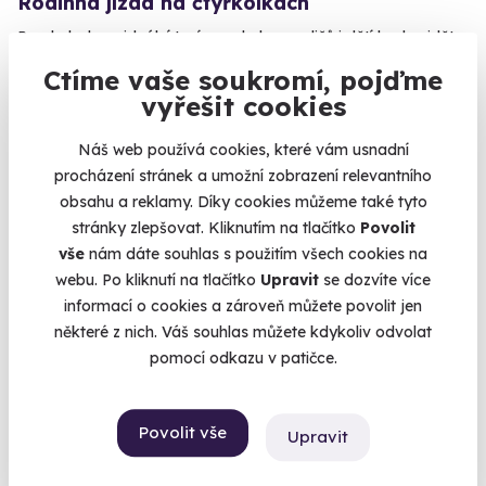
Rodinná jízda na čtyřkolkách
Prach, bahno, ideální terén a z helmy rodičů i dětí bude vidět
jen úsměv od ucha k uchu.
Ctíme vaše soukromí, pojďme
Milovice (Nymburk)
vyřešit cookies
4 250 Kč
Náš web používá cookies, které vám usnadní
procházení stránek a umožní zobrazení relevantního
obsahu a reklamy. Díky cookies můžeme také tyto
stránky zlepšovat. Kliknutím na tlačítko
Povolit
vše
nám dáte souhlas s použitím všech cookies na
Volný termín už 13. 09. 2026
webu. Po kliknutí na tlačítko
Upravit
se dozvíte více
informací o cookies a zároveň můžete povolit jen
některé z nich. Váš souhlas můžete kdykoliv odvolat
pomocí odkazu v patičce.
7.5
(1)
Povolit vše
Upravit
Adrenalinová jízda v buggy CAN-AM