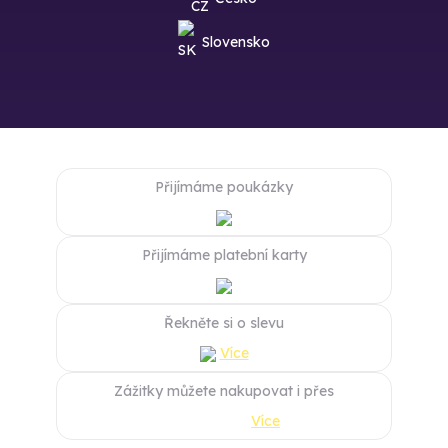
Slovensko
Přijímáme poukázky
Přijímáme platební karty
Řekněte si o slevu
Více
Zážitky můžete nakupovat i přes
Více