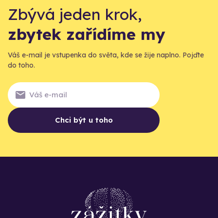
Zbývá jeden krok,
zbytek zařídíme my
Váš e-mail je vstupenka do světa, kde se žije naplno. Pojďte
do toho.
Chci být u toho