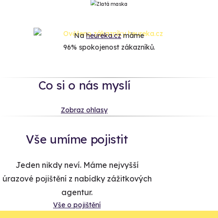
Na
heureka.cz
máme
96% spokojenost zákazníků.
Co si o nás myslí
Zobraz ohlasy
Vše umíme pojistit
Jeden nikdy neví. Máme nejvyšší
úrazové pojištění z nabídky zážitkových
agentur.
Vše o pojištění