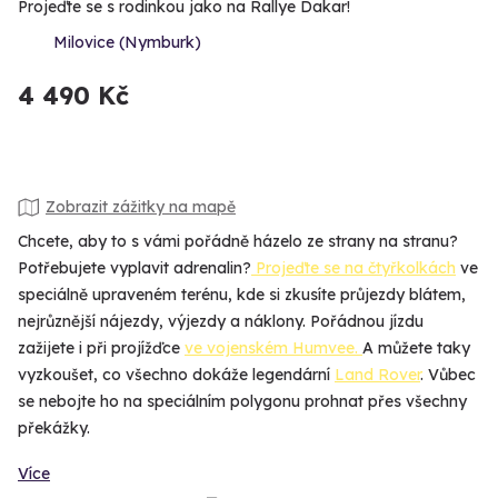
Projeďte se s rodinkou jako na Rallye Dakar!
Milovice (Nymburk)
4 490 Kč
Zobrazit zážitky na mapě
Chcete, aby to s vámi pořádně házelo ze strany na stranu?
Potřebujete vyplavit adrenalin?
Projeďte se na čtyřkolkách
ve
speciálně upraveném terénu, kde si zkusíte průjezdy blátem,
nejrůznější nájezdy, výjezdy a náklony. Pořádnou jízdu
zažijete i při projížďce
ve vojenském Humvee.
A můžete taky
vyzkoušet, co všechno dokáže legendární
Land Rover
. Vůbec
se nebojte ho na speciálním polygonu prohnat přes všechny
překážky.
Více