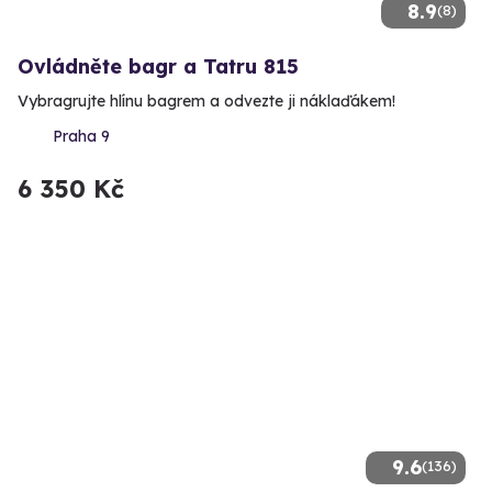
8.9
(8)
Ovládněte bagr a Tatru 815
Vybragrujte hlínu bagrem a odvezte ji náklaďákem!
Praha 9
6 350 Kč
9.6
(136)