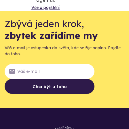
agentur.
Vše o pojištění
Zbývá jeden krok,
zbytek zařídíme my
Váš e-mail je vstupenka do světa, kde se žije naplno. Pojďte
do toho.
Chci být u toho