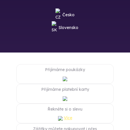
Česko
Slovensko
Přijímáme poukázky
Přijímáme platební karty
Řekněte si o slevu
Více
Zážitky můžete nakupovat i přes