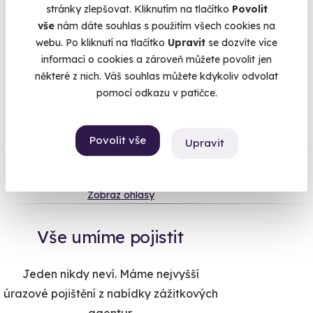
stránky zlepšovat. Kliknutím na tlačítko
Povolit
Více
vše
nám dáte souhlas s použitím všech cookies na
webu. Po kliknutí na tlačítko
Upravit
se dozvíte více
informací o cookies a zároveň můžete povolit jen
některé z nich. Váš souhlas můžete kdykoliv odvolat
Na
heureka.cz
máme
pomocí odkazu v patičce.
96% spokojenost zákazníků.
Povolit vše
Upravit
Co si o nás myslí
Zobraz ohlasy
Vše umíme pojistit
Jeden nikdy neví. Máme nejvyšší
úrazové pojištění z nabídky zážitkových