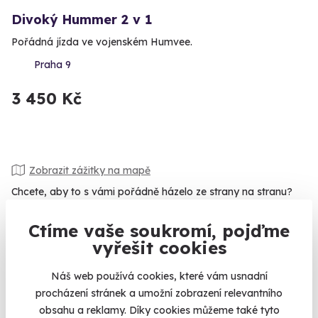
Divoký Hummer 2 v 1
Pořádná jízda ve vojenském Humvee.
Praha 9
3 450 Kč
Zobrazit zážitky na mapě
Chcete, aby to s vámi pořádně házelo ze strany na stranu?
Potřebujete vyplavit adrenalin?
Projeďte se na čtyřkolkách
ve
speciálně upraveném terénu, kde si zkusíte průjezdy blátem,
Ctíme vaše soukromí, pojďme
nejrůznější nájezdy, výjezdy a náklony. Pořádnou jízdu
vyřešit cookies
zažijete i při projížďce
ve vojenském Humvee.
A můžete taky
Náš web používá cookies, které vám usnadní
vyzkoušet, co všechno dokáže legendární
Land Rover
. Vůbec
procházení stránek a umožní zobrazení relevantního
se nebojte ho na speciálním polygonu prohnat přes všechny
obsahu a reklamy. Díky cookies můžeme také tyto
překážky.