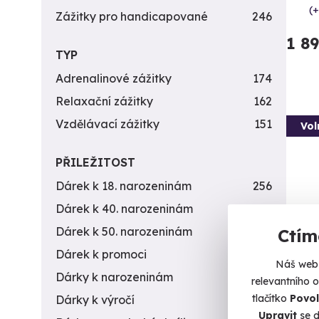
(+
Zážitky pro handicapované
246
1 8
TYP
Adrenalinové zážitky
174
Relaxační zážitky
162
Vzdělávací zážitky
151
Vol
PŘILEŽITOST
Dárek k 18. narozeninám
256
Dárek k 40. narozeninám
453
Dárek k 50. narozeninám
378
Ctím
Dárek k promoci
245
Náš web 
Záži
Dárky k narozeninám
551
relevantního 
tlačítko
Povol
Dárky k výročí
294
Připra
Upravit
se d