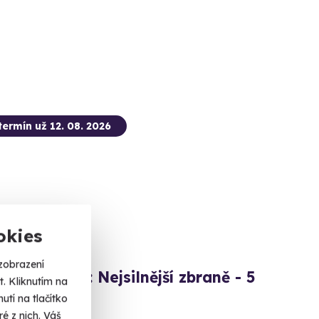
termín už 12. 08. 2026
okies
zobrazení
ová střelba: Nejsilnější zbraně - 5
. Kliknutím na
tí na tlačítko
é z nich. Váš
 výstřelů!