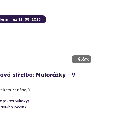
termín už 12. 08. 2026
9.6
(5)
ová střelba: Malorážky - 9
 celkem 72 nábojů!
é (okres Svitavy)
 dalších lokalit)