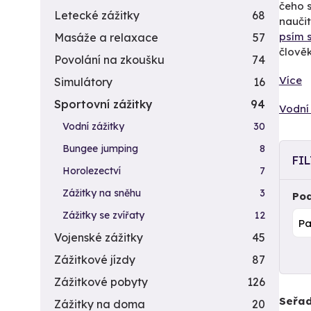
čeho s
Letecké zážitky
68
nauči
psím 
Masáže a relaxace
57
člověk
Povolání na zkoušku
74
Více
Simulátory
16
Sportovní zážitky
94
Vodní 
Vodní zážitky
30
Bungee jumping
8
FI
Horolezectví
7
Zážitky na sněhu
3
Pod
Zážitky se zvířaty
12
Vojenské zážitky
45
Zážitkové jízdy
87
Zážitkové pobyty
126
Seřad
Zážitky na doma
20