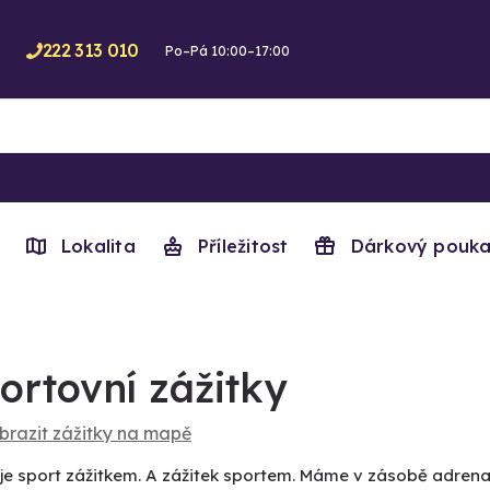
222 313 010
Po–Pá 10:00–17:00
Lokalita
Příležitost
Dárkový pouka
ortovní zážitky
brazit zážitky na mapě
je sport zážitkem. A zážitek sportem. Máme v zásobě adrenali