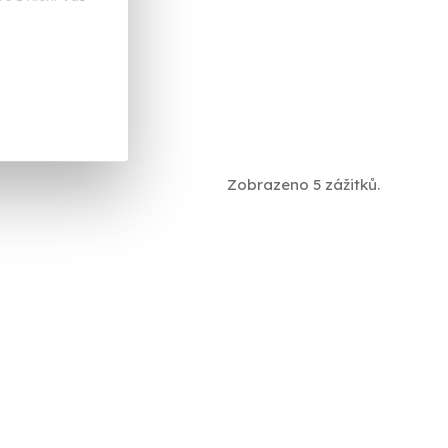
é (okres Svitavy)
 dalších lokalit)
 Kč
Zobrazeno 5 zážitků.