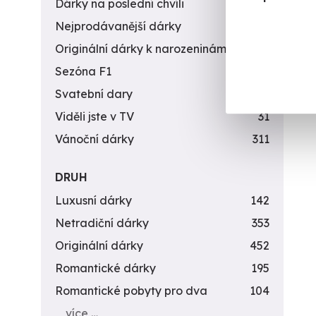
Dárky na poslední chvíli
450
By
Nejprodávanější dárky
56
(+
Originální dárky k narozeninám
422
1 9
Sezóna F1
4
Svatební dary
196
Viděli jste v TV
31
Vánoční dárky
311
DRUH
Luxusní dárky
142
Netradiční dárky
353
Originální dárky
452
Romantické dárky
195
Romantické pobyty pro dva
104
více …