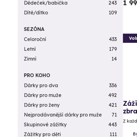
1 9
Dědeček/babička
243
Dítě/dítko
109
SEZÓNA
Vol
Celoroční
433
Letní
179
Zimní
14
PRO KOHO
Dárky pro dva
336
Dárky pro muže
492
Záži
Dárky pro ženy
421
zbra
Nejprodávanější dárky pro muže
71
Z každé
Skupinové zážitky
443
By
Zážitky pro děti
111