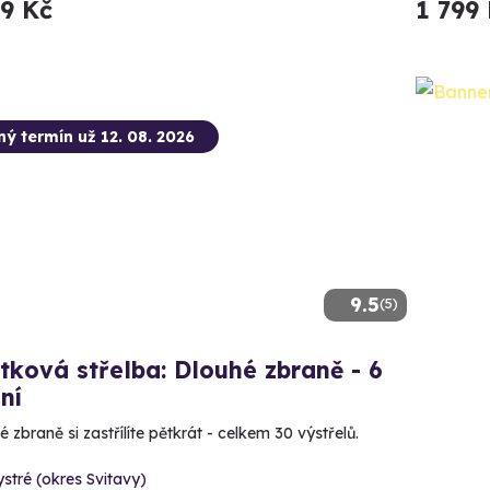
99 Kč
1 799
ný termín už 12. 08. 2026
9.5
(5)
tková střelba: Dlouhé zbraně - 6
ní
 zbraně si zastřílíte pětkrát - celkem 30 výstřelů.
stré (okres Svitavy)