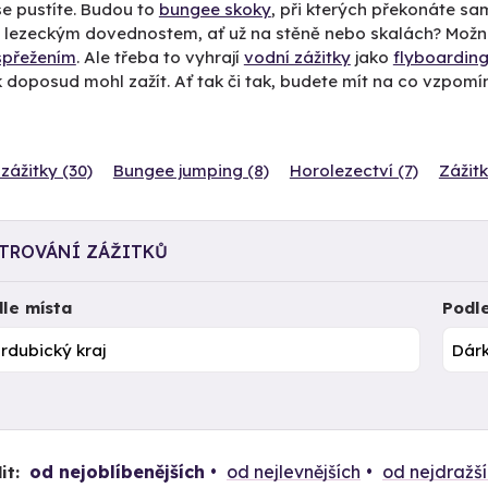
e pustíte. Budou to
bungee skoky
, při kterých překonáte sa
t lezeckým dovednostem, ať už na stěně nebo skalách? Mož
spřežením
. Ale třeba to vyhrají
vodní zážitky
jako
flyboardin
 doposud mohl zažít. Ať tak či tak, budete mít na co vzpomí
zážitky (30)
Bungee jumping (8)
Horolezectví (7)
Zážitk
LTROVÁNÍ ZÁŽITKŮ
le místa
Podl
od nejoblíbenějších
od nejlevnějších
od nejdražš
it: