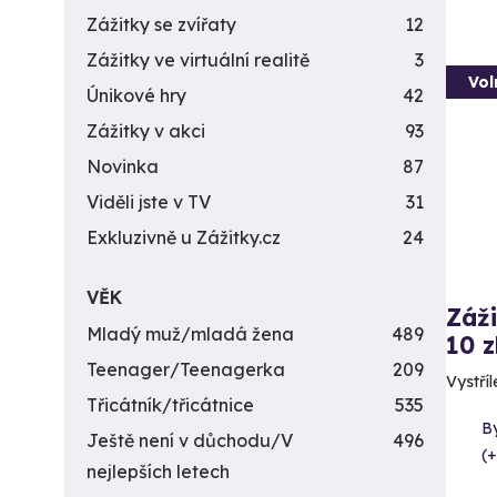
Zážitky se zvířaty
12
Zážitky ve virtuální realitě
3
Vol
Únikové hry
42
Zážitky v akci
93
Novinka
87
Viděli jste v TV
31
Exkluzivně u Zážitky.cz
24
VĚK
Záži
Mladý muž/mladá žena
489
10 z
Teenager/Teenagerka
209
Vystříl
Třicátník/třicátnice
535
By
Ještě není v důchodu/V
496
(+
nejlepších letech