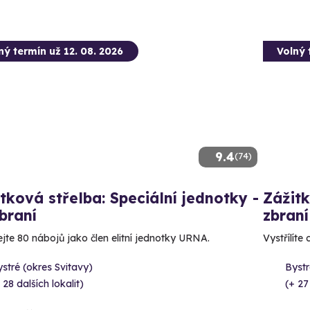
ný termín už 12. 08. 2026
Volný 
9.4
(74)
tková střelba: Speciální jednotky -
Zážitk
braní
zbraní
ejte 80 nábojů jako člen elitní jednotky URNA.
Vystřílíte
stré (okres Svitavy)
Bystr
 28 dalších lokalit)
(+ 27