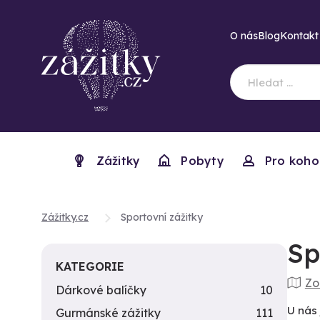
O nás
Blog
Kontakt
Zážitky
Pobyty
Pro koho
Zážitky.cz
Sportovní zážitky
Sp
KATEGORIE
Zo
Dárkové balíčky
10
U nás 
Gurmánské zážitky
111