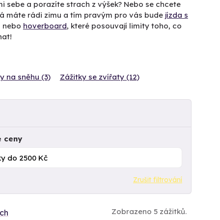
mi sebe a porazíte strach z výšek? Nebo se chcete
ná máte rádi zimu a tím pravým pro vás bude
jízda s
g
nebo
hoverboard
, které posouvají limity toho, co
nat!
y na sněhu (3)
Zážitky se zvířaty (12)
e ceny
Zrušit filtrování
Zobrazeno 5 zážitků.
ích