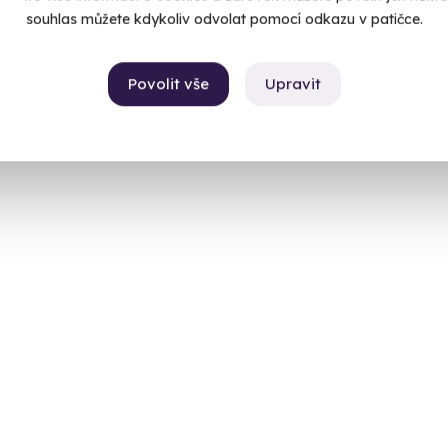
stré (okres Svitavy)
souhlas můžete kdykoliv odvolat pomocí odkazu v patičce.
 28 dalších lokalit)
Bystr
(+ 28
99 Kč
Povolit vše
Upravit
2 399