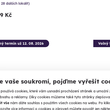
 28 dalších lokalit)
99 Kč
ný termín už 12. 08. 2026
Volný 
e vaše soukromí, pojďme vyřešit co
používá cookies, které vám usnadní procházení stránek a umožní 
tková střelba pro děti - 10 zbraní
Zážitk
obsahu a reklamy. Díky cookies můžeme také tyto stránky zlepšovat
zbraní
it vše
nám dáte souhlas s použitím všech cookies na webu. Po kliknu
vte se na nálož 80 nábojů.
ozvíte více informací o cookies a zároveň můžete povolit jen někter
Čeká vás 9