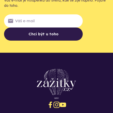
Váš e-mail je vstupenka do světa, kde se žije naplno. Pojďte
do toho.
Chci být u toho