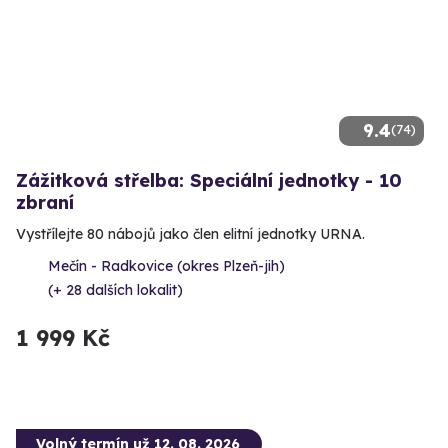
9.4
(74)
Zážitková střelba: Speciální jednotky - 10
zbraní
Vystřílejte 80 nábojů jako člen elitní jednotky URNA.
Mečín - Radkovice (okres Plzeň-jih)
(+ 28 dalších lokalit)
1 999 Kč
Volný termín už 12. 08. 2026