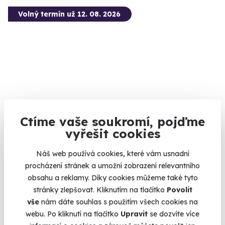
Volný termín už 12. 08. 2026
Zážitková střelba pro děti - 10 zbraní
Ctíme vaše soukromí, pojďme
Připravte se na nálož 80 nábojů.
vyřešit cookies
Mečín - Radkovice (okres Plzeň-jih)
Náš web používá cookies, které vám usnadní
(+ 28 dalších lokalit)
procházení stránek a umožní zobrazení relevantního
obsahu a reklamy. Díky cookies můžeme také tyto
1 999 Kč
stránky zlepšovat. Kliknutím na tlačítko
Povolit
vše
nám dáte souhlas s použitím všech cookies na
webu. Po kliknutí na tlačítko
Upravit
se dozvíte více