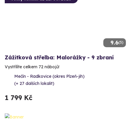
9.6
(5)
Zážitková střelba: Malorážky - 9 zbraní
Vystřílíte celkem 72 nábojů!
Mečín - Radkovice (okres Plzeň-jih)
(+ 27 dalších lokalit)
1 799 Kč