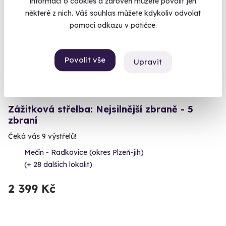
informací o cookies a zároveň můžete povolit jen
Volný termín už 12. 08. 2026
některé z nich. Váš souhlas můžete kdykoliv odvolat
pomocí odkazu v patičce.
Povolit vše
Upravit
Zážitková střelba: Nejsilnější zbraně - 5
zbraní
Čeká vás 9 výstřelů!
Mečín - Radkovice (okres Plzeň-jih)
(+ 28 dalších lokalit)
2 399 Kč