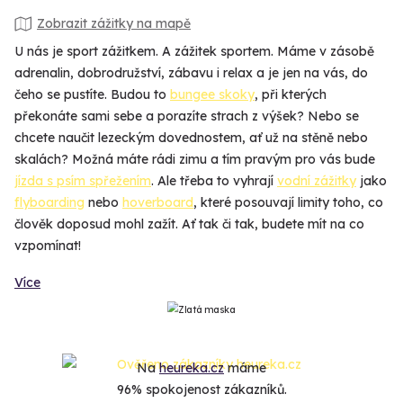
Zobrazit zážitky na mapě
U nás je sport zážitkem. A zážitek sportem. Máme v zásobě
adrenalin, dobrodružství, zábavu i relax a je jen na vás, do
čeho se pustíte. Budou to
bungee skoky
, při kterých
překonáte sami sebe a porazíte strach z výšek? Nebo se
chcete naučit lezeckým dovednostem, ať už na stěně nebo
skalách? Možná máte rádi zimu a tím pravým pro vás bude
jízda s psím spřežením
. Ale třeba to vyhrají
vodní zážitky
jako
flyboarding
nebo
hoverboard
, které posouvají limity toho, co
člověk doposud mohl zažít. Ať tak či tak, budete mít na co
vzpomínat!
Více
Na
heureka.cz
máme
96% spokojenost zákazníků.