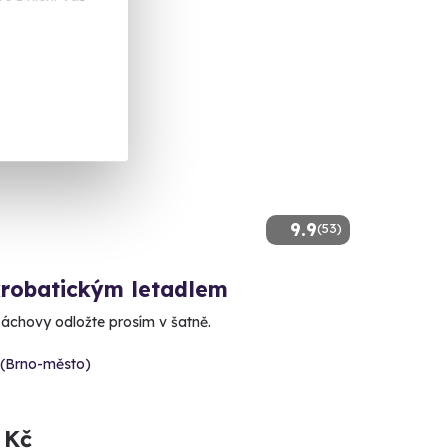
9.9
(53)
krobatickým letadlem
áchovy odložte prosím v šatně.
 (Brno-město)
 Kč