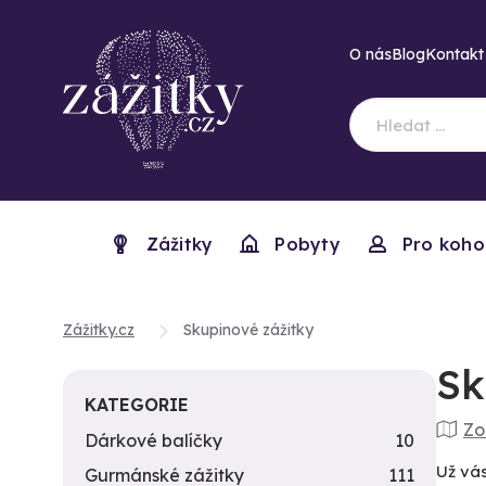
O nás
Blog
Kontakt
Zážitky
Pobyty
Pro koho
Zážitky.cz
Skupinové zážitky
Sk
KATEGORIE
Zo
Dárkové balíčky
10
Už vás
Gurmánské zážitky
111