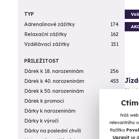
TYP
Vol
Adrenalinové zážitky
174
AK
Relaxační zážitky
162
Vzdělávací zážitky
151
PŘILEŽITOST
Dárek k 18. narozeninám
256
Jíz
Dárek k 40. narozeninám
453
Řízení 
Dárek k 50. narozeninám
378
Dárek k promoci
245
Ctím
Br
Dárky k narozeninám
551
Náš web 
2 2
Dárky k výročí
294
relevantního 
tlačítko
Povol
Dárky na poslední chvíli
450
Upravit
se d