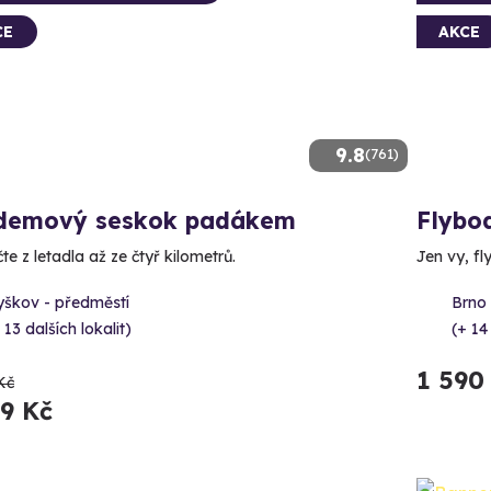
CE
AKCE
9.8
(761)
demový seskok padákem
Flybo
e z letadla až ze čtyř kilometrů.
Jen vy, fl
yškov - předměstí
Brno
 13 dalších lokalit)
(+ 14
1 590
Kč
89 Kč