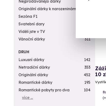
Nejprodávanější dárky
56
Originální dárky k narozeninám
422
Sezóna F1
4
Vol
Svatební dary
196
Viděli jste v TV
31
Vánoční dárky
311
DRUH
Luxusní dárky
142
Netradiční dárky
353
Záži
10 z
Originální dárky
452
Romantické dárky
195
Vystříl
Romantické pobyty pro dva
104
B
více …
(+