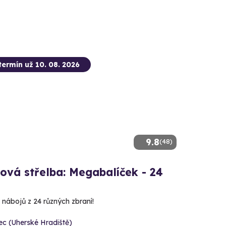
termín už 10. 08. 2026
9.8
(48)
ová střelba: Megabalíček - 24
 nábojů z 24 různých zbraní!
c (Uherské Hradiště)