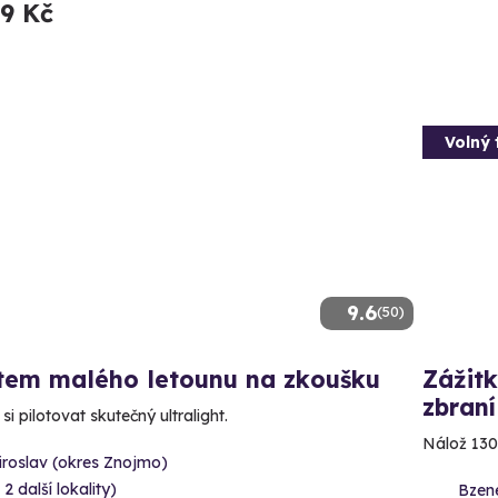
99 Kč
Volný 
9.6
(50)
otem malého letounu na zkoušku
Zážitk
zbraní
si pilotovat skutečný ultralight.
Nálož 130
iroslav (okres Znojmo)
 2 další lokality)
Bzene