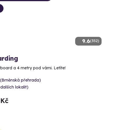
9.6
(352)
arding
yboard a 4 metry pod vámi. Letíte!
 (Brněnská přehrada)
 dalších lokalit)
 Kč