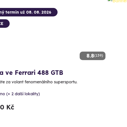
ný termín už 08. 08. 2026
CE
8.8
(139)
a ve Ferrari 488 GTB
te za volant fenomenálního supersportu.
no (+ 2 další lokality)
90 Kč