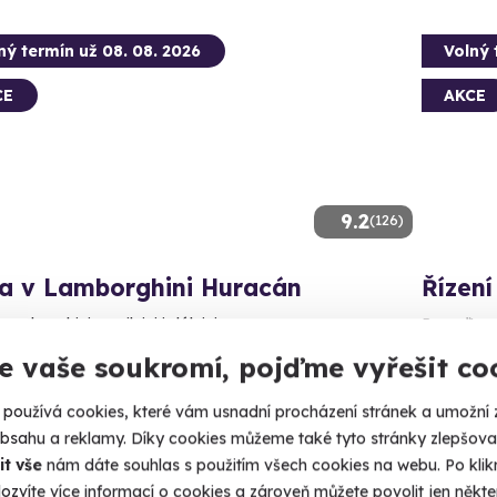
ný termín už 08. 08. 2026
Volný 
CE
AKCE
9.2
(126)
da v Lamborghini Huracán
Řízení
Lamborghini na silnici i dálnici.
Posaďte se
e vaše soukromí, pojďme vyřešit co
no (+ 2 další lokality)
Brno 
používá cookies, které vám usnadní procházení stránek a umožní 
90 Kč
1 990 Kč
obsahu a reklamy. Díky cookies můžeme také tyto stránky zlepšovat
1 790
it vše
nám dáte souhlas s použitím všech cookies na webu. Po kliknu
ozvíte více informací o cookies a zároveň můžete povolit jen někter