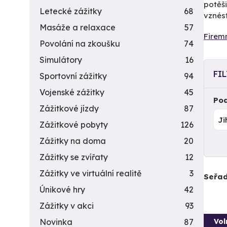
potěši
Letecké zážitky
68
vznést
Masáže a relaxace
57
Firemn
Povolání na zkoušku
74
Simulátory
16
FI
Sportovní zážitky
94
Vojenské zážitky
45
Pod
Zážitkové jízdy
87
Zážitkové pobyty
126
Zážitky na doma
20
Zážitky se zvířaty
12
Zážitky ve virtuální realitě
3
Seřad
Únikové hry
42
Zážitky v akci
93
Vol
Novinka
87