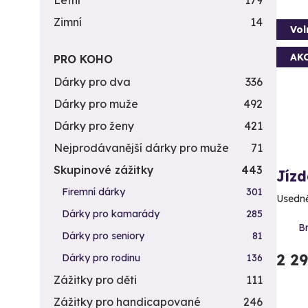
Letní
179
Zimní
14
Vol
AK
PRO KOHO
Dárky pro dva
336
Dárky pro muže
492
Dárky pro ženy
421
Nejprodávanější dárky pro muže
71
Skupinové zážitky
443
Jízd
Firemní dárky
301
Usedně
Dárky pro kamarády
285
Br
Dárky pro seniory
81
2 2
Dárky pro rodinu
136
Zážitky pro děti
111
Zážitky pro handicapované
246