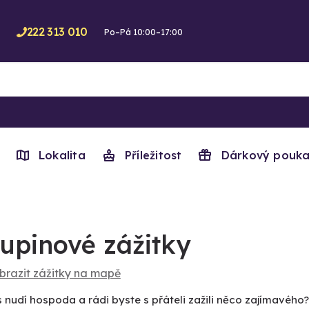
222 313 010
Po–Pá 10:00–17:00
Lokalita
Příležitost
Dárkový pouka
upinové zážitky
brazit zážitky na mapě
 nudí hospoda a rádi byste s přáteli zažili něco zajímavého?