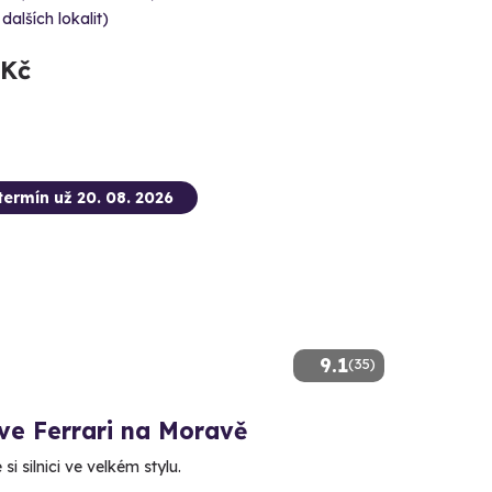
 dalších lokalit)
 Kč
termín už 20. 08. 2026
9.1
(35)
ve Ferrari na Moravě
i silnici ve velkém stylu.