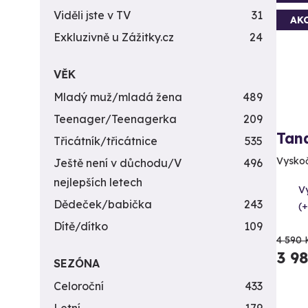
Viděli jste v TV
31
AK
Exkluzivně u Zážitky.cz
24
VĚK
Mladý muž/mladá žena
489
Teenager/Teenagerka
209
Tan
Třicátník/třicátnice
535
Vyskočt
Ještě není v důchodu/V
496
nejlepších letech
V
Dědeček/babička
243
(+
Dítě/dítko
109
4 590 
3 9
SEZÓNA
Celoroční
433