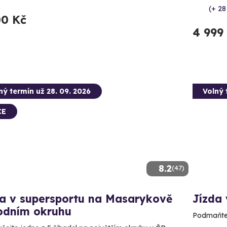
(+ 28
00 Kč
4 999
ný termín už 28. 09. 2026
Volný 
CE
8.2
(47)
da v supersportu na Masarykově
Jízda 
odním okruhu
Podmaňte s