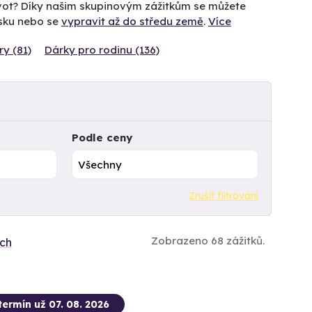
život? Díky našim skupinovým zážitkům se můžete
ísku nebo se
vypravit až do středu země
.
Více
ry (81)
Dárky pro rodinu (136)
Podle ceny
Zrušit filtrování
Zobrazeno 68 zážitků.
ích
termín už 07. 08. 2026