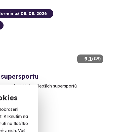
termín už 08. 08. 2026
9.1
(119)
 supersportu
 za volant těch nejlepších supersportů.
okies
(+ 2 další lokality)
zobrazení
. Kliknutím na
 Kč
tí na tlačítko
é z nich. Váš