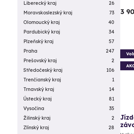
Liberecký kraj
26
3 9
Moravskoslezský kraj
73
Olomoucký kraj
40
Pardubický kraj
34
Plzeňský kraj
57
Praha
247
Vol
Prešovský kraj
2
AK
Středočeský kraj
106
Trenčianský kraj
1
Trnavský kraj
14
Ústecký kraj
81
Vysočina
35
Jíz
Žilinský kraj
2
záv
Zlínský kraj
28