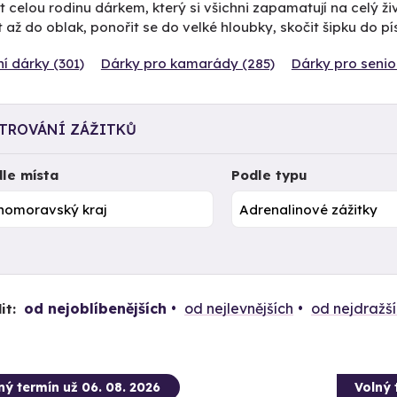
t celou rodinu dárkem, který si všichni zapamatují na celý 
 až do oblak, ponořit se do velké hloubky, skočit šipku do p
í dárky (301)
Dárky pro kamarády (285)
Dárky pro senio
LTROVÁNÍ ZÁŽITKŮ
le místa
Podle typu
od nejoblíbenějších
od nejlevnějších
od nejdražš
it:
ný termín už 06. 08. 2026
Volný 