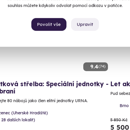
souhlas můžete kdykoliv odvolat pomocí odkazu v patičce.
ný termín už 09. 08. 2026
AKCE
Povolit vše
Upravit
9.4
(74)
tková střelba: Speciální jednotky -
Let a
braní
Pud sebez
ejte 80 nábojů jako člen elitní jednotky URNA.
Brno
zenec (Uherské Hradiště)
 28 dalších lokalit)
5 850 Kč
5 500