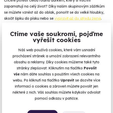
Chcete potěšit celou rodinu dárkem, který si všichni
zapamatují na celý život? Díky našim skupinovým zážitkům
se můžete vznést až do oblak, ponořit se do velké hloubky,
skočit šipku do písku nebo se
vypravit až do středu země
.
Více
Ctíme vaše soukromí, pojďme
vyřešit cookies
Na
heureka.cz
máme
Náš web používá cookies, které vám usnadní
96% spokojenost zákazníků.
procházení stránek a umožní zobrazení relevantního
obsahu a reklamy. Díky cookies můžeme také tyto
stránky zlepšovat. Kliknutím na tlačítko
Povolit
Co si o nás myslí
vše
nám dáte souhlas s použitím všech cookies na
webu. Po kliknutí na tlačítko
Upravit
se dozvíte více
informací o cookies a zároveň můžete povolit jen
Zobraz ohlasy
některé z nich. Váš souhlas můžete kdykoliv odvolat
pomocí odkazu v patičce.
Vše umíme pojistit