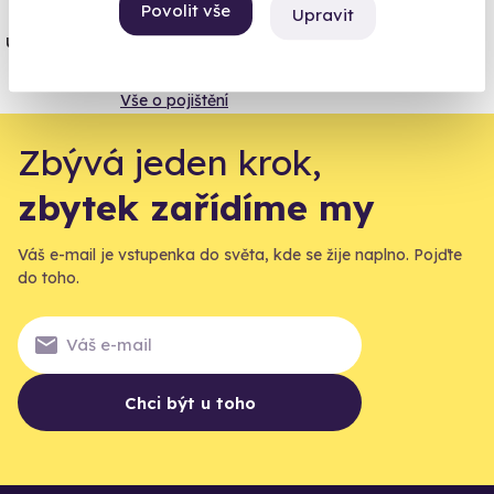
Jeden nikdy neví. Máme nejvyšší
Povolit vše
Upravit
úrazové pojištění z nabídky zážitkových
agentur.
Vše o pojištění
Zbývá jeden krok,
zbytek zařídíme my
Váš e-mail je vstupenka do světa, kde se žije naplno. Pojďte
do toho.
Chci být u toho