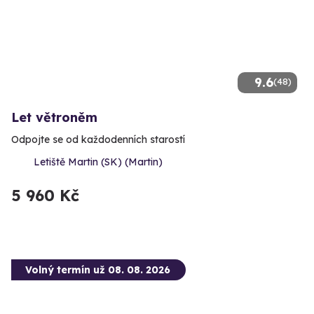
9.6
(48)
Let větroněm
Odpojte se od každodenních starostí
Letiště Martin (SK) (Martin)
5 960 Kč
Volný termín už 08. 08. 2026