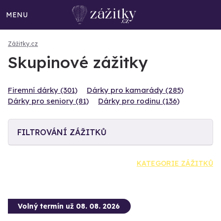
MENU
Zážitky.cz
Skupinové zážitky
Firemní dárky (301)
Dárky pro kamarády (285)
Dárky pro seniory (81)
Dárky pro rodinu (136)
FILTROVÁNÍ ZÁŽITKŮ
KATEGORIE ZÁŽITKŮ
Volný termín už 08. 08. 2026