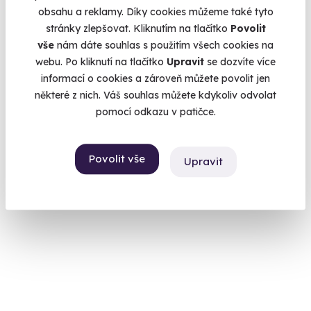
obsahu a reklamy. Díky cookies můžeme také tyto
stránky zlepšovat. Kliknutím na tlačítko
Povolit
vše
nám dáte souhlas s použitím všech cookies na
10.0
(2)
webu. Po kliknutí na tlačítko
Upravit
se dozvíte více
informací o cookies a zároveň můžete povolit jen
Golfový pobyt s neomezeným fee v Bechyni
některé z nich. Váš souhlas můžete kdykoliv odvolat
Relaxujte na golfu v srdci jižních Čech
pomocí odkazu v patičce.
Bechyně (Tábor)
7 750 Kč
Povolit vše
Upravit
6 980 Kč