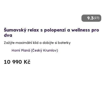
9.3
(27)
Šumavský relax s polopenzí a wellness pro
dva
Zažijte maximální klid a dobijte si baterky
Horní Planá (Český Krumlov)
10 990 Kč