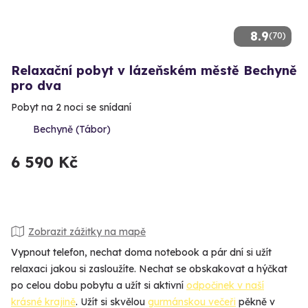
8.9
(70)
Relaxační pobyt v lázeňském městě Bechyně
pro dva
Pobyt na 2 noci se snídaní
Bechyně (Tábor)
6 590 Kč
Zobrazit zážitky na mapě
Vypnout telefon, nechat doma notebook a pár dní si užít
relaxaci jakou si zasloužíte. Nechat se obskakovat a hýčkat
po celou dobu pobytu a užít si aktivní
odpočinek v naší
krásné krajině
. Užít si skvělou
gurmánskou večeři
pěkně v