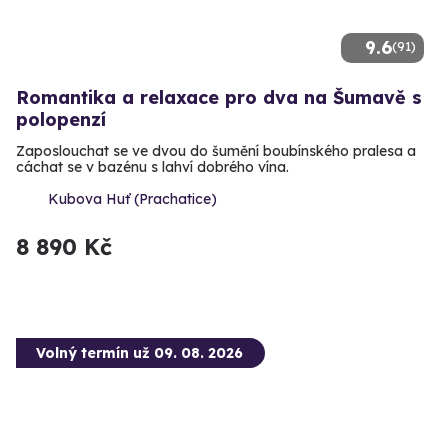
9.6
(91)
Romantika a relaxace pro dva na Šumavě s
polopenzí
Zaposlouchat se ve dvou do šumění boubínského pralesa a
cáchat se v bazénu s lahví dobrého vína.
Kubova Huť (Prachatice)
8 890 Kč
Volný termín už 09. 08. 2026