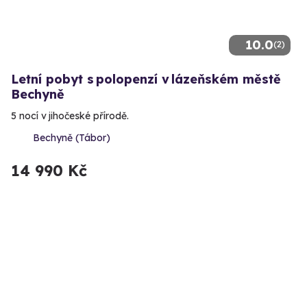
10.0
(2)
Letní pobyt s polopenzí v lázeňském městě
Bechyně
5 nocí v jihočeské přírodě.
Bechyně (Tábor)
14 990 Kč