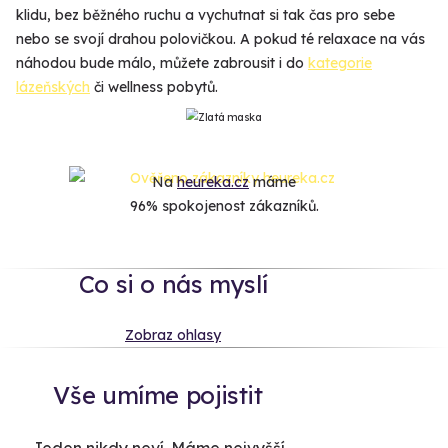
klidu, bez běžného ruchu a vychutnat si tak čas pro sebe
nebo se svojí drahou polovičkou. A pokud té relaxace na vás
náhodou bude málo, můžete zabrousit i do
kategorie
lázeňských
či wellness pobytů.
Na
heureka.cz
máme
96% spokojenost zákazníků.
Co si o nás myslí
Zobraz ohlasy
Vše umíme pojistit
Jeden nikdy neví. Máme nejvyšší