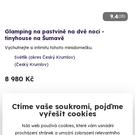
9.4
(15)
Glamping na pastvině na dvě noci -
tinyhouse na Šumavě
Vychutnejte si intimitu tohoto minidomečku.
Světlík (okres Český Krumlov)
(Český Krumlov)
8 980 Kč
Ctíme vaše soukromí, pojďme
Volný termín už 07. 08. 2026
vyřešit cookies
AKCE
Náš web používá cookies, které vám usnadní
procházení stránek a umožní zobrazení relevantního