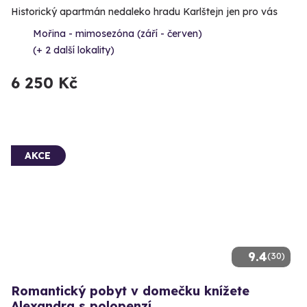
Historický apartmán nedaleko hradu Karlštejn jen pro vás
Mořina - mimosezóna (září - červen)
(+ 2 další lokality)
6 250 Kč
AKCE
9.4
(30)
Romantický pobyt v domečku knížete
Alexandra s polopenzí