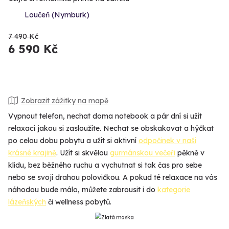
Loučeň (Nymburk)
7 490 Kč
6 590 Kč
Zobrazit zážitky na mapě
Vypnout telefon, nechat doma notebook a pár dní si užít
relaxaci jakou si zasloužíte. Nechat se obskakovat a hýčkat
po celou dobu pobytu a užít si aktivní
odpočinek v naší
krásné krajině
. Užít si skvělou
gurmánskou večeři
pěkně v
klidu, bez běžného ruchu a vychutnat si tak čas pro sebe
nebo se svojí drahou polovičkou. A pokud té relaxace na vás
náhodou bude málo, můžete zabrousit i do
kategorie
lázeňských
či wellness pobytů.