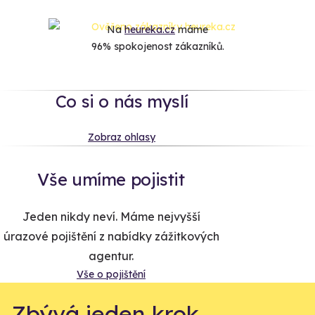
Na
heureka.cz
máme
96% spokojenost zákazníků.
Co si o nás myslí
Zobraz ohlasy
Vše umíme pojistit
Jeden nikdy neví. Máme nejvyšší
úrazové pojištění z nabídky zážitkových
agentur.
Vše o pojištění
Zbývá jeden krok,