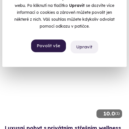
Víkendový relaxační pobyt s masáží v Mladé
webu. Po kliknutí na tlačítko
Upravit
se dozvíte více
Boleslavi
informací o cookies a zároveň můžete povolit jen
Dny plné klidu, luxusu a dokonalého odpočinku.
některé z nich. Váš souhlas můžete kdykoliv odvolat
pomocí odkazu v patičce.
Mladá Boleslav
6 933 Kč
Povolit vše
Upravit
10.0
(1)
Luxusní pobyt s privátním střešním wellness