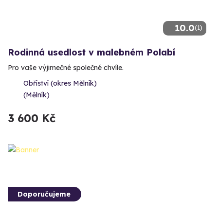
10.0
(1)
Rodinná usedlost v malebném Polabí
Pro vaše výjimečné společné chvíle.
Obříství (okres Mělník)
(Mělník)
3 600 Kč
Doporučujeme