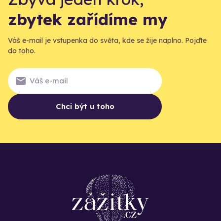
zbytek zařídíme my
Váš e-mail je vstupenka do světa, kde se žije naplno. Pojďte
do toho.
Chci být u toho