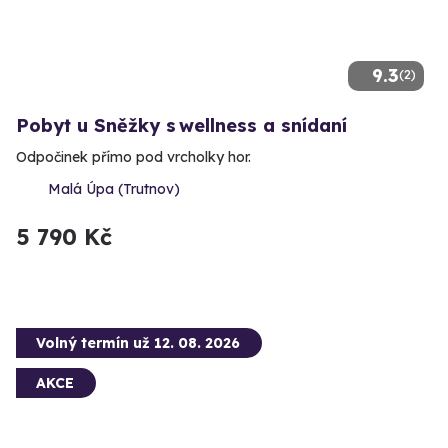
9.3
(2)
Pobyt u Sněžky s wellness a snídaní
Odpočinek přímo pod vrcholky hor.
Malá Úpa (Trutnov)
5 790 Kč
Volný termín už 12. 08. 2026
AKCE