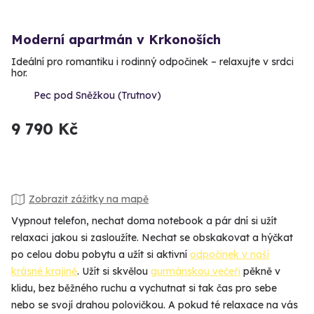
Moderní apartmán v Krkonoších
Ideální pro romantiku i rodinný odpočinek – relaxujte v srdci
hor.
Pec pod Sněžkou (Trutnov)
9 790 Kč
Zobrazit zážitky na mapě
Vypnout telefon, nechat doma notebook a pár dní si užít
relaxaci jakou si zasloužíte. Nechat se obskakovat a hýčkat
po celou dobu pobytu a užít si aktivní
odpočinek v naší
krásné krajině
. Užít si skvělou
gurmánskou večeři
pěkně v
klidu, bez běžného ruchu a vychutnat si tak čas pro sebe
nebo se svojí drahou polovičkou. A pokud té relaxace na vás