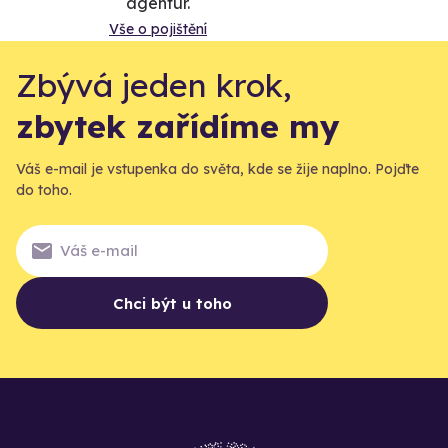
agentur.
Vše o pojištění
Zbývá jeden krok,
zbytek zařídíme my
Váš e-mail je vstupenka do světa, kde se žije naplno. Pojďte
do toho.
Chci být u toho