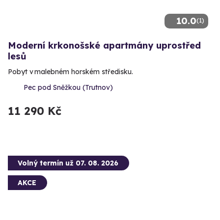
10.0
(1)
Moderní krkonošské apartmány uprostřed
lesů
Pobyt v malebném horském středisku.
Pec pod Sněžkou (Trutnov)
11 290 Kč
Volný termín už 07. 08. 2026
AKCE