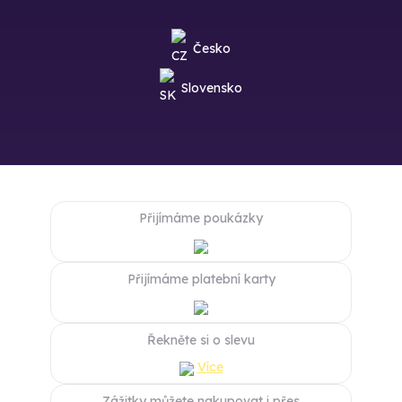
Česko
Slovensko
Přijímáme poukázky
Přijímáme platební karty
Řekněte si o slevu
Více
Zážitky můžete nakupovat i přes