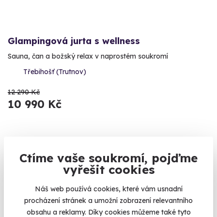
Glampingová jurta s wellness
Sauna, čan a božský relax v naprostém soukromí
Třebihošť (Trutnov)
12 290 Kč
10 990 Kč
Ctíme vaše soukromí, pojďme
Volný termín už 11. 08. 2026
vyřešit cookies
AKCE
Náš web používá cookies, které vám usnadní
procházení stránek a umožní zobrazení relevantního
obsahu a reklamy. Díky cookies můžeme také tyto