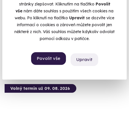
stránky zlepšovat. Kliknutím na tlačítko
Povolit
8.9
(6)
vše
nám dáte souhlas s použitím všech cookies na
webu. Po kliknutí na tlačítko
Upravit
se dozvíte více
Penzion s hostincem z 18. století
informací o cookies a zároveň můžete povolit jen
Penzion s nádechem provensálské atmosféry v Podkrkonoší
některé z nich. Váš souhlas můžete kdykoliv odvolat
Horní Brusnice (Trutnov)
pomocí odkazu v patičce.
4 860 Kč
4 460 Kč
Povolit vše
Upravit
Volný termín už 09. 08. 2026