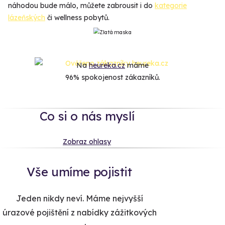
náhodou bude málo, můžete zabrousit i do
kategorie
lázeňských
či wellness pobytů.
Na
heureka.cz
máme
96% spokojenost zákazníků.
Co si o nás myslí
Zobraz ohlasy
Vše umíme pojistit
Jeden nikdy neví. Máme nejvyšší
úrazové pojištění z nabídky zážitkových