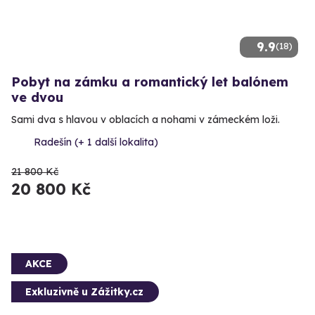
9.9
(18)
Pobyt na zámku a romantický let balónem
ve dvou
Sami dva s hlavou v oblacích a nohami v zámeckém loži.
Radešín (+ 1 další lokalita)
21 800 Kč
20 800 Kč
AKCE
Exkluzivně u Zážitky.cz