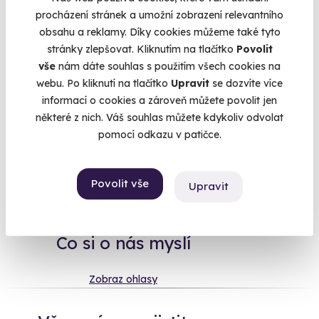
relaxaci jakou si zasloužíte. Nechat se obskakovat a hýčkat
procházení stránek a umožní zobrazení relevantního
po celou dobu pobytu a užít si aktivní
odpočinek v naší
obsahu a reklamy. Díky cookies můžeme také tyto
krásné krajině
. Užít si skvělou
gurmánskou večeři
pěkně v
stránky zlepšovat. Kliknutím na tlačítko
Povolit
klidu, bez běžného ruchu a vychutnat si tak čas pro sebe
vše
nám dáte souhlas s použitím všech cookies na
nebo se svojí drahou polovičkou. A pokud té relaxace na vás
webu. Po kliknutí na tlačítko
Upravit
se dozvíte více
náhodou bude málo, můžete zabrousit i do
kategorie
informací o cookies a zároveň můžete povolit jen
lázeňských
či wellness pobytů.
některé z nich. Váš souhlas můžete kdykoliv odvolat
pomocí odkazu v patičce.
Na
heureka.cz
máme
Povolit vše
Upravit
96% spokojenost zákazníků.
Co si o nás myslí
Zobraz ohlasy