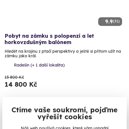
9.9
(31)
Pobyt na zámku s polopenzí a let
horkovzdušným balónem
Hledět na krajinu z ptačí perspektivy a ještě si přitom užít na
zámku jako král.
Radešín (+ 1 další lokalita)
15 800 Kč
14 800 Kč
Ctíme vaše soukromí, pojďme
Zobrazit zážitky na mapě
vyřešit cookies
Vypnout telefon, nechat doma notebook a pár dní si užít
Náš web používá cookies, které vám usnadní