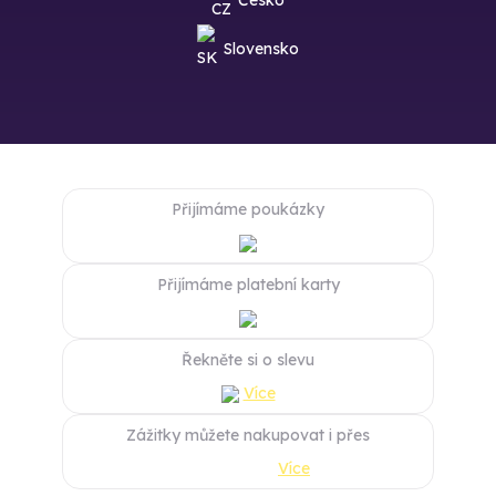
Česko
Slovensko
Přijímáme poukázky
Přijímáme platební karty
Řekněte si o slevu
Více
Zážitky můžete nakupovat i přes
Více