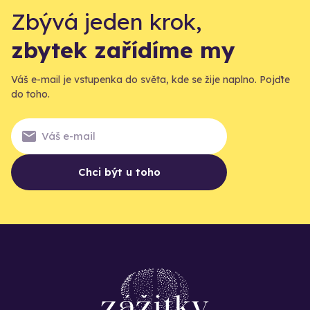
Zbývá jeden krok,
zbytek zařídíme my
Váš e-mail je vstupenka do světa, kde se žije naplno. Pojďte
do toho.
Chci být u toho