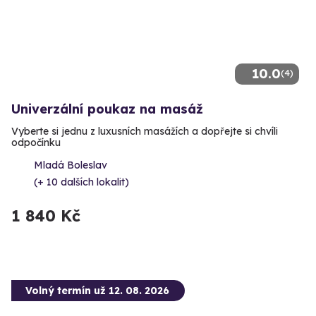
10.0
(4)
Univerzální poukaz na masáž
Vyberte si jednu z luxusních masážích a dopřejte si chvíli
odpočínku
Mladá Boleslav
(+ 10 dalších lokalit)
1 840 Kč
Volný termín už 12. 08. 2026