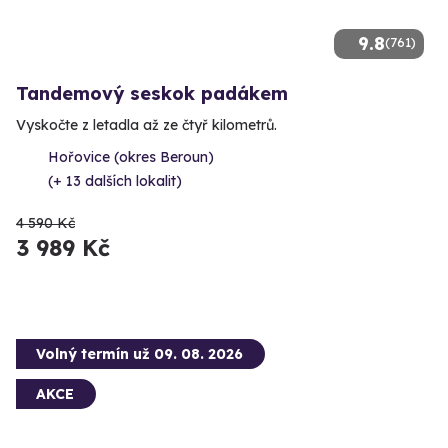
9.8
(761)
Tandemový seskok padákem
Vyskočte z letadla až ze čtyř kilometrů.
Hořovice (okres Beroun)
(+ 13 dalších lokalit)
4 590 Kč
3 989 Kč
Volný termín už 09. 08. 2026
AKCE