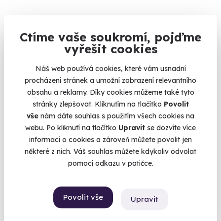
Ctíme vaše soukromí, pojďme
9.6
(112)
vyřešit cookies
Královská thajská masáž
Náš web používá cookies, které vám usnadní
Zažijte umění staré přes dva tisíce let na vlastní kůži.
procházení stránek a umožní zobrazení relevantního
Mladá Boleslav
obsahu a reklamy. Díky cookies můžeme také tyto
(+ 10 dalších lokalit)
stránky zlepšovat. Kliknutím na tlačítko
Povolit
vše
nám dáte souhlas s použitím všech cookies na
2 290 Kč
webu. Po kliknutí na tlačítko
Upravit
se dozvíte více
informací o cookies a zároveň můžete povolit jen
některé z nich. Váš souhlas můžete kdykoliv odvolat
pomocí odkazu v patičce.
Volný termín už 16. 08. 2026
Povolit vše
Upravit