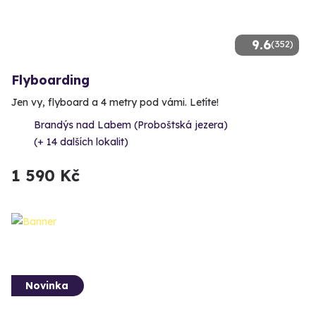
9.6
(352)
Flyboarding
Jen vy, flyboard a 4 metry pod vámi. Letíte!
Brandýs nad Labem (Proboštská jezera)
(+ 14 dalších lokalit)
1 590 Kč
Novinka