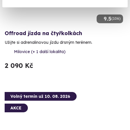
9.5
(106)
Offroad jízda na čtyřkolkách
Užijte si adrenalinovou jízdu drsným terénem.
Milovice (+ 1 další lokalita)
2 090 Kč
Volný termín už 10. 08. 2026
AKCE