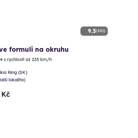
9.3
(101)
ve formuli na okruhu
4 s rychlostí až 235 km/h
kia Ring (SK)
alší lokalita)
 Kč