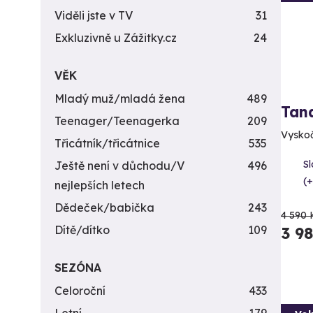
Viděli jste v TV
31
Exkluzivně u Zážitky.cz
24
VĚK
Mladý muž/mladá žena
489
Tan
Teenager/Teenagerka
209
Vyskočt
Třicátník/třicátnice
535
Sl
Ještě není v důchodu/V
496
(+
nejlepších letech
Dědeček/babička
243
4 590 
Dítě/dítko
109
3 9
SEZÓNA
Celoroční
433