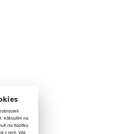
okies
zobrazení
. Kliknutím na
tí na tlačítko
é z nich. Váš