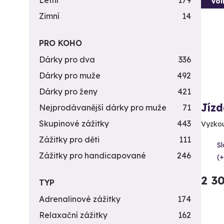
Letní
179
Vol
Zimní
14
PRO KOHO
Dárky pro dva
336
Dárky pro muže
492
Dárky pro ženy
421
Jízd
Nejprodávanější dárky pro muže
71
Skupinové zážitky
443
Vyzkouš
Zážitky pro děti
111
Sl
Zážitky pro handicapované
246
(+
2 3
TYP
Adrenalinové zážitky
174
Relaxační zážitky
162