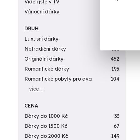
Viděli jste v TV
31
Vánoční dárky
311
DRUH
Luxusní dárky
142
Netradiční dárky
353
Originální dárky
452
Romantické dárky
195
Romantické pobyty pro dva
104
více …
CENA
Dárky do 1000 Kč
33
Dárky do 1500 Kč
67
Dárky do 2000 Kč
149