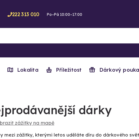
222 313 010
Po–Pá 10:00–17:00
Lokalita
Příležitost
Dárkový pouka
jprodávanější dárky
brazit zážitky na mapě
 mezi zážitky, kterými letos uděláte díru do dárkového svě