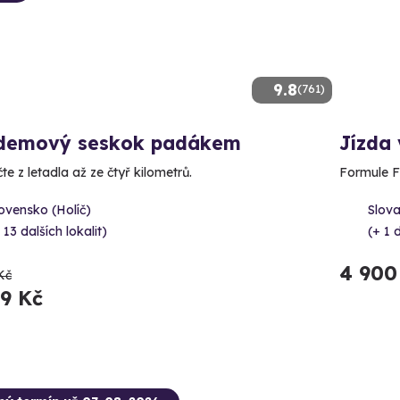
9.8
(761)
demový seskok padákem
Jízda 
e z letadla až ze čtyř kilometrů.
Formule F
ovensko (Holíč)
Slova
 13 dalších lokalit)
(+ 1 d
4 900
Kč
89 Kč