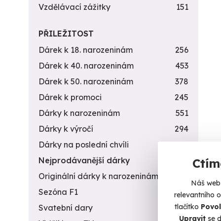
Vzdělávací zážitky
151
PŘILEŽITOST
Dárek k 18. narozeninám
256
Dárek k 40. narozeninám
453
Dárek k 50. narozeninám
378
Dárek k promoci
245
Dárky k narozeninám
551
Dárky k výročí
294
Dárky na poslední chvíli
450
Nejprodávanější dárky
56
Ctím
Originální dárky k narozeninám
422
Náš web 
Sezóna F1
4
relevantního 
tlačítko
Povol
Svatební dary
196
Upravit
se d