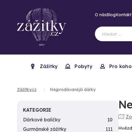
O nás
Blog
Kontakt
Zážitky
Pobyty
Pro koho
Zážitky.cz
Nejprodávanější dárky
Ne
KATEGORIE
Zo
Dárkové balíčky
10
Hvězdy
Gurmánské zážitky
111