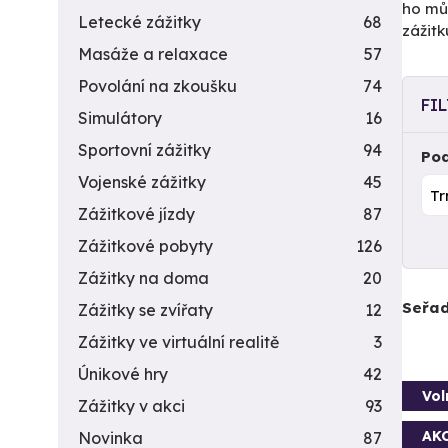
ho můž
Letecké zážitky
68
zážit
Masáže a relaxace
57
Povolání na zkoušku
74
FI
Simulátory
16
Sportovní zážitky
94
Pod
Vojenské zážitky
45
Zážitkové jízdy
87
Zážitkové pobyty
126
Zážitky na doma
20
Seřad
Zážitky se zvířaty
12
Zážitky ve virtuální realitě
3
Únikové hry
42
Vol
Zážitky v akci
93
AK
Novinka
87