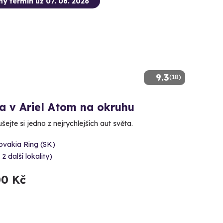
ný termín už 07. 08. 2026
9.3
(18)
a v Ariel Atom na okruhu
ejte si jedno z nejrychlejších aut světa.
ovakia Ring (SK)
 2 další lokality)
00 Kč