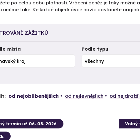
ete po celou dobu platnosti. Vrácení peněz je taky možné až
ku umíme také. Ke každé objednávce navíc dostanete originá
LTROVÁNÍ ZÁŽITKŮ
le místa
Podle typu
od nejoblíbenějších
od nejlevnějších
od nejdražš
it:
ný termín už 06. 08. 2026
Volný 
CE