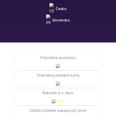
Česko
Slovensko
Přijímáme poukázky
Přijímáme platební karty
Řekněte si o slevu
Více
Zážitky můžete nakupovat i přes