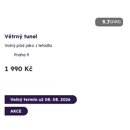
9.7
(2182)
Větrný tunel
Volný pád jako z letadla
Praha 9
1 990 Kč
Volný termín už 08. 08. 2026
AKCE