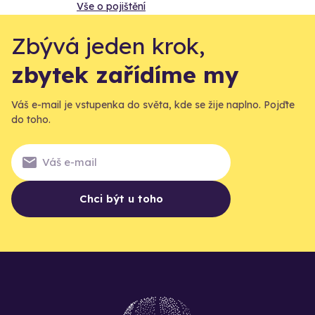
Vše o pojištění
Zbývá jeden krok,
zbytek zařídíme my
Váš e-mail je vstupenka do světa, kde se žije naplno. Pojďte
do toho.
Chci být u toho