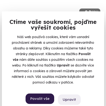
9.2
(126)
Ctíme vaše soukromí, pojďme
Jízda v Lamborghini Huracán
vyřešit cookies
Řízení Lamborghini na silnici i dálnici.
Náš web používá cookies, které vám usnadní
Praha (+ 2 další lokality)
procházení stránek a umožní zobrazení relevantního
obsahu a reklamy. Díky cookies můžeme také tyto
2 290 Kč
stránky zlepšovat. Kliknutím na tlačítko
Povolit
vše
nám dáte souhlas s použitím všech cookies na
webu. Po kliknutí na tlačítko
Upravit
se dozvíte více
informací o cookies a zároveň můžete povolit jen
Zobrazit zážitky na mapě
některé z nich. Váš souhlas můžete kdykoliv odvolat
Letošní hvězdy mezi zážitky, kterými letos uděláte obrovskou
pomocí odkazu v patičce.
radost nejen pod stromečkem. Poukaz na zážitek platí až 24
měsíců. Vyměnit ho můžete po celou dobu platnosti. Vrácení
peněz je taky možné až do 60 dnů. Úrazové pojištění a
Povolit vše
Upravit
pojištění storna zážitku umíme také. Ke každé objednávce