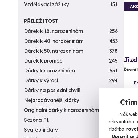
Vzdělávací zážitky
151
AK
PŘILEŽITOST
Dárek k 18. narozeninám
256
Dárek k 40. narozeninám
453
Dárek k 50. narozeninám
378
Jíz
Dárek k promoci
245
Řízení 
Dárky k narozeninám
551
Dárky k výročí
294
Br
Dárky na poslední chvíli
450
2 2
Nejprodávanější dárky
56
Ctím
Originální dárky k narozeninám
422
Náš web 
Sezóna F1
4
relevantního 
tlačítko
Povol
Svatební dary
196
Vol
Upravit
se d