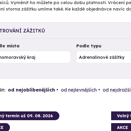
íců. Vyměnit ho můžete po celou dobu platnosti. Vrácení pe
tění storna zážitku umíme také. Ke každé objednávce navíc 
LTROVÁNÍ ZÁŽITKŮ
le místa
Podle typu
od nejoblíbenějších
od nejlevnějších
od nejdražš
it:
ný termín už 09. 08. 2026
Volný 
CE
AKCE