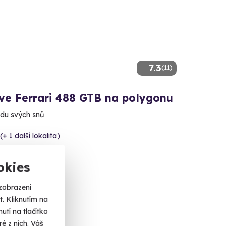
7.3
(11)
 ve Ferrari 488 GTB na polygonu
ízdu svých snů
(+ 1 další lokalita)
 Kč
okies
zobrazení
. Kliknutím na
tí na tlačítko
é z nich. Váš