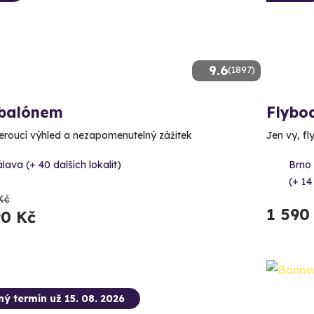
9.6
(1897)
 balónem
Flybo
roucí výhled a nezapomenutelný zážitek
Jen vy, fl
lava (+ 40 dalších lokalit)
Brno
(+ 14
Kč
1 590
90 Kč
ný termín už 15. 08. 2026