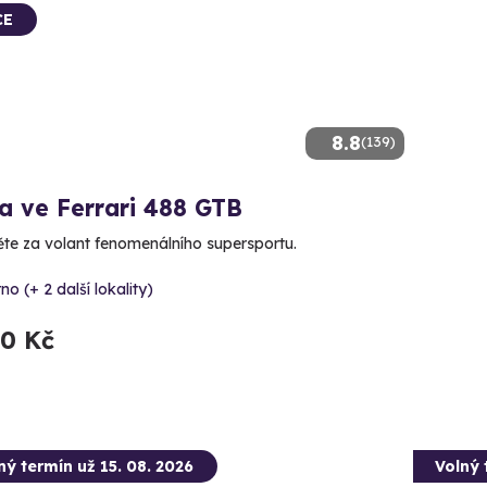
CE
8.8
(139)
a ve Ferrari 488 GTB
te za volant fenomenálního supersportu.
no (+ 2 další lokality)
90 Kč
ný termín už 15. 08. 2026
Volný 