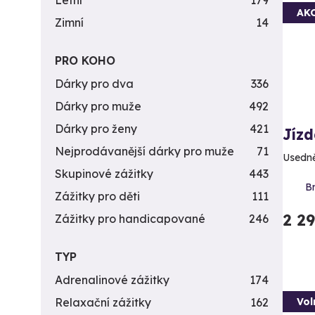
Letní
179
AK
Zimní
14
PRO KOHO
Dárky pro dva
336
Dárky pro muže
492
Dárky pro ženy
421
Jízd
Nejprodávanější dárky pro muže
71
Usedně
Skupinové zážitky
443
Br
Zážitky pro děti
111
2 2
Zážitky pro handicapované
246
TYP
Adrenalinové zážitky
174
Vol
Relaxační zážitky
162