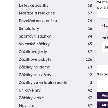
24 měs
Letecké zážitky
68
pojiš
Masáže a relaxace
57
Povolání na zkoušku
74
FI
Simulátory
16
Sportovní zážitky
94
Pod
Vojenské zážitky
45
Zážitkové jízdy
87
Zážitkové pobyty
126
Zážitky na doma
20
Seřad
Zážitky se zvířaty
12
Zážitky ve virtuální realitě
3
Únikové hry
42
Vol
Zážitky v akci
93
AK
Novinka
87