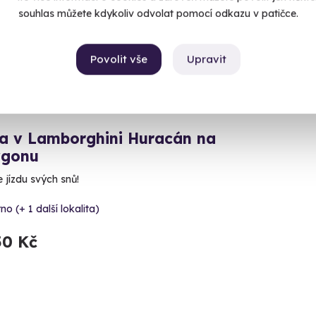
souhlas můžete kdykoliv odvolat pomocí odkazu v patičce.
Povolit vše
Upravit
8.6
(7)
da v Lamborghini Huracán na
ygonu
e jízdu svých snů!
no (+ 1 další lokalita)
50 Kč