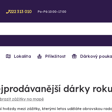
222 313 010
Po–Pá 10:00–17:00
Lokalita
Příležitost
Dárkový pouka
jprodávanější dárky roku
brazit zážitky na mapě
í hvězdy mezi zážitky, kterými letos uděláte obrovskou rad