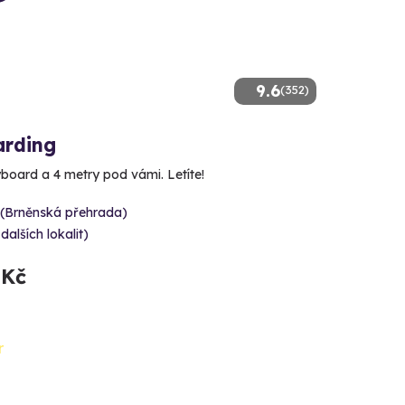
9.6
(352)
arding
yboard a 4 metry pod vámi. Letíte!
 (Brněnská přehrada)
 dalších lokalit)
 Kč