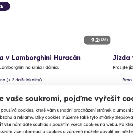
CE
9.2
(126)
da v Lamborghini Huracán
Jízda
Lamborghini na silnici i dálnici.
Prožijte j
no (+ 2 další lokality)
Brno 
90 Kč
4 350
e vaše soukromí, pojďme vyřešit co
používá cookies, které vám usnadní procházení stránek a umožní 
obsahu a reklamy. Díky cookies můžeme také tyto stránky zlepšovat
it vše
nám dáte souhlas s použitím všech cookies na webu. Po kliknu
ný termín už 23. 08. 2026
ozvíte více informací o cookies a zároveň můžete povolit jen někter