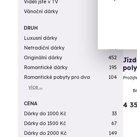
Viděli jste v TV
31
Vánoční dárky
311
DRUH
Luxusní dárky
142
Netradiční dárky
353
Originální dárky
452
Jíz
pol
Romantické dárky
195
Romantické pobyty pro dva
104
Prožijt
více …
Br
CENA
4 3
Dárky do 1000 Kč
33
Dárky do 1500 Kč
67
Dárky do 2000 Kč
149