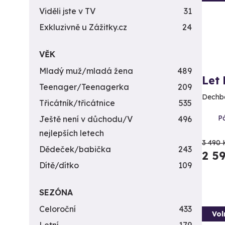
Viděli jste v TV
31
Exkluzivně u Zážitky.cz
24
VĚK
Mladý muž/mladá žena
489
Let
Teenager/Teenagerka
209
Dechbe
Třicátník/třicátnice
535
Pá
Ještě není v důchodu/V
496
nejlepších letech
3 490 
Dědeček/babička
243
2 5
Dítě/dítko
109
SEZÓNA
Celoroční
433
Vol