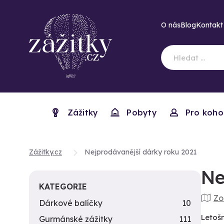
O nás
Blog
Kontakt
Zážitky
Pobyty
Pro koho
Zážitky.cz
Nejprodávanější dárky roku 2021
Ne
KATEGORIE
Zo
Dárkové balíčky
10
Letošn
Gurmánské zážitky
111