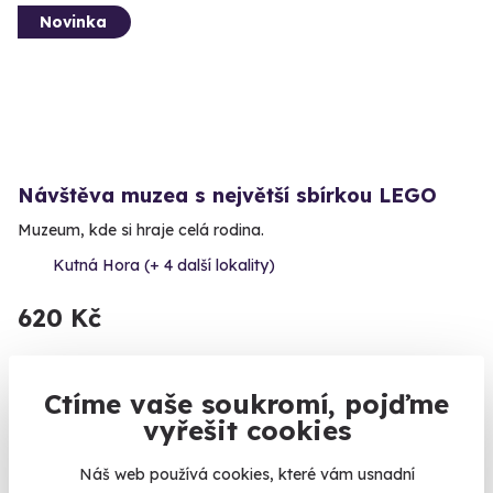
Novinka
Návštěva muzea s největší sbírkou LEGO
Muzeum, kde si hraje celá rodina.
Kutná Hora (+ 4 další lokality)
620 Kč
Ctíme vaše soukromí, pojďme
vyřešit cookies
Zobrazit zážitky na mapě
Už 18 let si s námi můžete po práci skočit s padákem nebo
Náš web používá cookies, které vám usnadní
utéct z kanceláře do jiného světa. Na oslavu jsme pro Vás