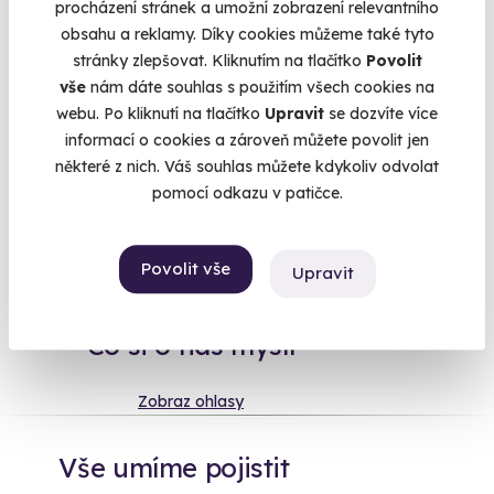
procházení stránek a umožní zobrazení relevantního
proto sestavili tuhle speciální kolekci. Nejsou to ale jen
obsahu a reklamy. Díky cookies můžeme také tyto
náhodné zážitky - je to pečlivý výběr nejoblíbenějších zážitků
stránky zlepšovat. Kliknutím na tlačítko
Povolit
za celou naši historii. Takové naše "best of" toho nejlepšího,
vše
nám dáte souhlas s použitím všech cookies na
co s námi můžete zažít. Který zážitek dnes promění Váš
webu. Po kliknutí na tlačítko
Upravit
se dozvíte více
všední den v neobyčejný?
Více
informací o cookies a zároveň můžete povolit jen
některé z nich. Váš souhlas můžete kdykoliv odvolat
pomocí odkazu v patičce.
Na
heureka.cz
máme
96% spokojenost zákazníků.
Povolit vše
Upravit
Co si o nás myslí
Zobraz ohlasy
Vše umíme pojistit