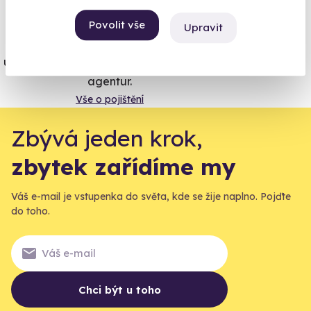
Vše umíme pojistit
Povolit vše
Upravit
Jeden nikdy neví. Máme nejvyšší
úrazové pojištění z nabídky zážitkových
agentur.
Vše o pojištění
Zbývá jeden krok,
zbytek zařídíme my
Váš e-mail je vstupenka do světa, kde se žije naplno. Pojďte
do toho.
Chci být u toho