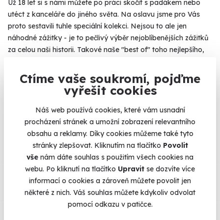
Už 18 let si s námi můžete po práci skočit s padákem nebo
utéct z kanceláře do jiného světa. Na oslavu jsme pro Vás
proto sestavili tuhle speciální kolekci. Nejsou to ale jen
náhodné zážitky - je to pečlivý výběr nejoblíbenějších zážitků
za celou naši historii. Takové naše "best of" toho nejlepšího,
co s námi můžete zažít. Který zážitek dnes promění Váš
všední den v neobyčejný?
Více
Ctíme vaše soukromí, pojďme
vyřešit cookies
Náš web používá cookies, které vám usnadní
Na
heureka.cz
máme
procházení stránek a umožní zobrazení relevantního
96% spokojenost zákazníků.
obsahu a reklamy. Díky cookies můžeme také tyto
stránky zlepšovat. Kliknutím na tlačítko
Povolit
vše
nám dáte souhlas s použitím všech cookies na
Co si o nás myslí
webu. Po kliknutí na tlačítko
Upravit
se dozvíte více
informací o cookies a zároveň můžete povolit jen
některé z nich. Váš souhlas můžete kdykoliv odvolat
Zobraz ohlasy
pomocí odkazu v patičce.