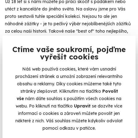
Už 18 let si s námi můžete po práci skočit s padákem nebo
utéct z kanceláře do jiného světa. Na oslavu jsme pro Vás
proto sestavili tuhle speciální kolekci. Nejsou to ale jen
náhodné zážitky - je to pečlivý výběr nejoblíbenějších zážitků
za celou naši historii. Takové naše "best of" toho nejlepšího,
co s námi můžete zažít. Který zážitek dnes promění Váš
všední den v neobyčejný?
Více
Ctíme vaše soukromí, pojďme
vyřešit cookies
Náš web používá cookies, které vám usnadní
Na
heureka.cz
máme
procházení stránek a umožní zobrazení relevantního
96% spokojenost zákazníků.
obsahu a reklamy. Díky cookies můžeme také tyto
stránky zlepšovat. Kliknutím na tlačítko
Povolit
vše
nám dáte souhlas s použitím všech cookies na
Co si o nás myslí
webu. Po kliknutí na tlačítko
Upravit
se dozvíte více
informací o cookies a zároveň můžete povolit jen
některé z nich. Váš souhlas můžete kdykoliv odvolat
Zobraz ohlasy
pomocí odkazu v patičce.