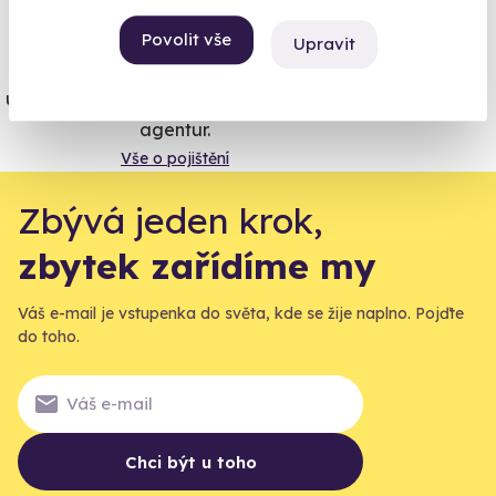
Vše umíme pojistit
Povolit vše
Upravit
Jeden nikdy neví. Máme nejvyšší
úrazové pojištění z nabídky zážitkových
agentur.
Vše o pojištění
Zbývá jeden krok,
zbytek zařídíme my
Váš e-mail je vstupenka do světa, kde se žije naplno. Pojďte
do toho.
Chci být u toho