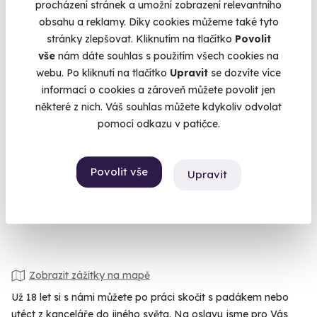
procházení stránek a umožní zobrazení relevantního
Novinka
obsahu a reklamy. Díky cookies můžeme také tyto
stránky zlepšovat. Kliknutím na tlačítko
Povolit
vše
nám dáte souhlas s použitím všech cookies na
webu. Po kliknutí na tlačítko
Upravit
se dozvíte více
informací o cookies a zároveň můžete povolit jen
některé z nich. Váš souhlas můžete kdykoliv odvolat
Návštěva muzea s největší sbírkou LEGO
pomocí odkazu v patičce.
Muzeum, kde si hraje celá rodina.
Znojmo (+ 4 další lokality)
Povolit vše
Upravit
620 Kč
Zobrazit zážitky na mapě
Už 18 let si s námi můžete po práci skočit s padákem nebo
utéct z kanceláře do jiného světa. Na oslavu jsme pro Vás