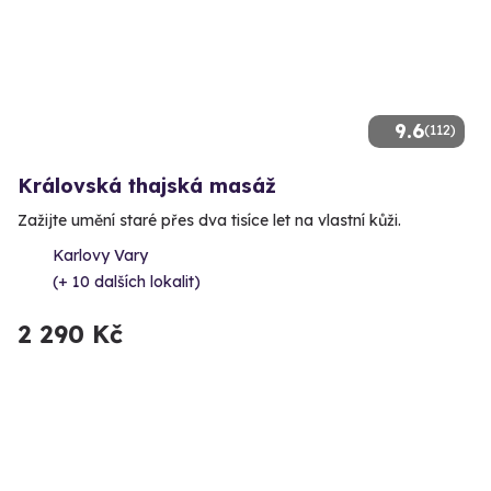
9.6
(112)
Královská thajská masáž
Zažijte umění staré přes dva tisíce let na vlastní kůži.
Karlovy Vary
(+ 10 dalších lokalit)
2 290 Kč