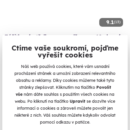
9.1
(13)
Zážitková střelba pro nadšence - 18 zbraní
Vystřílíte celkem 110 nábojů!
Ctíme vaše soukromí, pojďme
vyřešit cookies
Lomnice (okres Sokolov)
(+ 28 dalších lokalit)
Náš web používá cookies, které vám usnadní
procházení stránek a umožní zobrazení relevantního
3 999 Kč
obsahu a reklamy. Díky cookies můžeme také tyto
stránky zlepšovat. Kliknutím na tlačítko
Povolit
vše
nám dáte souhlas s použitím všech cookies na
webu. Po kliknutí na tlačítko
Upravit
se dozvíte více
Volný termín už 10. 08. 2026
informací o cookies a zároveň můžete povolit jen
některé z nich. Váš souhlas můžete kdykoliv odvolat
AKCE
pomocí odkazu v patičce.