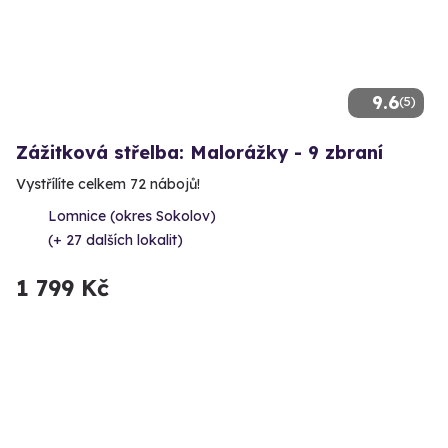
9.6
(5)
Zážitková střelba: Malorážky - 9 zbraní
Vystřílíte celkem 72 nábojů!
Lomnice (okres Sokolov)
(+ 27 dalších lokalit)
1 799 Kč