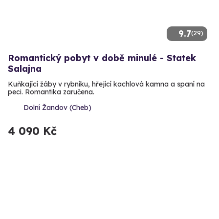
9.7
(29)
Romantický pobyt v době minulé - Statek
Salajna
Kuňkající žáby v rybníku, hřející kachlová kamna a spaní na
peci. Romantika zaručena.
Dolní Žandov (Cheb)
4 090 Kč