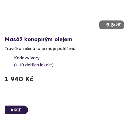
9.3
(38)
Masáž konopným olejem
Travička zelená to je moje potěšení.
Karlovy Vary
(+ 10 dalších lokalit)
1 940 Kč
AKCE