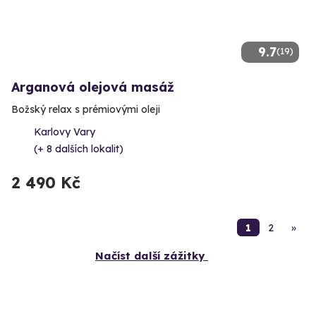
9.7
(19)
Arganová olejová masáž
Božský relax s prémiovými oleji
Karlovy Vary
(+ 8 dalších lokalit)
2 490 Kč
1
2
»
Načíst další zážitky