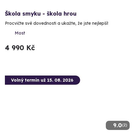
Škola smyku - škola hrou
Procvičte své dovednosti a ukažte, že jste nejlepší!
Most
4 990 Kč
Volný termín už 15. 08. 2026
9.0
(2)