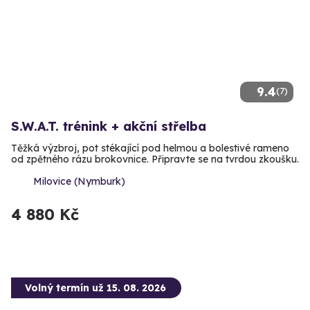
9.4
(7)
S.W.A.T. trénink + akční střelba
Těžká výzbroj, pot stékající pod helmou a bolestivé rameno
od zpětného rázu brokovnice. Připravte se na tvrdou zkoušku.
Milovice (Nymburk)
4 880 Kč
Volný termín už 15. 08. 2026