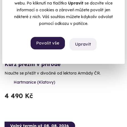
webu. Po kliknutí na tlačítko
Upravit
se dozvíte více
Volný termín už 09. 10. 2026
informací o cookies a zároveň můžete povolit jen
některé z nich. Váš souhlas můžete kdykoliv odvolat
pomocí odkazu v patičce.
Povolit vše
Upravit
9.6
(77)
Kurz přežití v přírodě
Naučte se přežít v divočině od lektora Armády ČR.
Hartmanice (Klatovy)
4 490 Kč
Volný termín už 08. 08. 2026