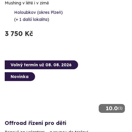
Mushing v létě i v zimě
Holoubkov (okres Plzeň)
(+ 1 další lokalita)
3 750 Kč
Volný termín už 08. 08. 2026
Novinka
10.0
(1)
Offroad řízení pro děti