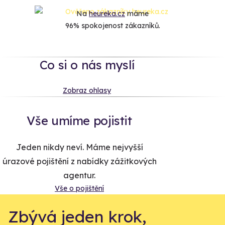
Na
heureka.cz
máme
96% spokojenost zákazníků.
Co si o nás myslí
Zobraz ohlasy
Vše umíme pojistit
Jeden nikdy neví. Máme nejvyšší
úrazové pojištění z nabídky zážitkových
agentur.
Vše o pojištění
Zbývá jeden krok,