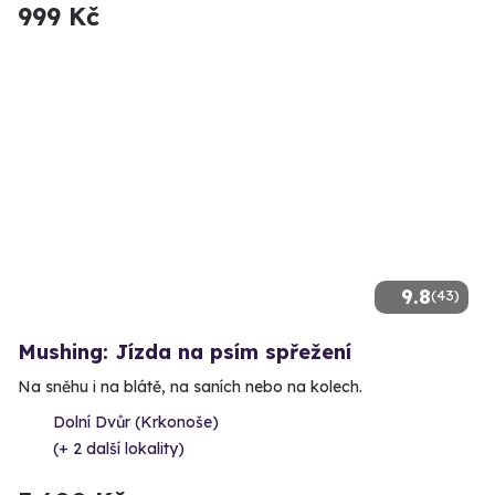
999 Kč
9.8
(43)
Mushing: Jízda na psím spřežení
Na sněhu i na blátě, na saních nebo na kolech.
Dolní Dvůr (Krkonoše)
(+ 2 další lokality)