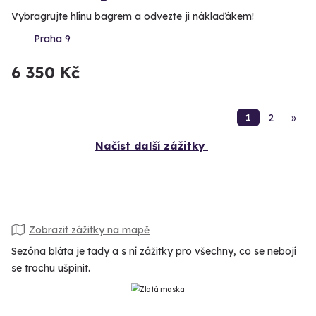
Vybragrujte hlínu bagrem a odvezte ji náklaďákem!
Praha 9
6 350 Kč
1
2
»
Načíst další zážitky
Zobrazit zážitky na mapě
Sezóna bláta je tady a s ní zážitky pro všechny, co se nebojí
se trochu ušpinit.