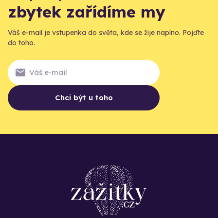
zbytek zařídíme my
Váš e-mail je vstupenka do světa, kde se žije naplno. Pojďte
do toho.
Chci být u toho