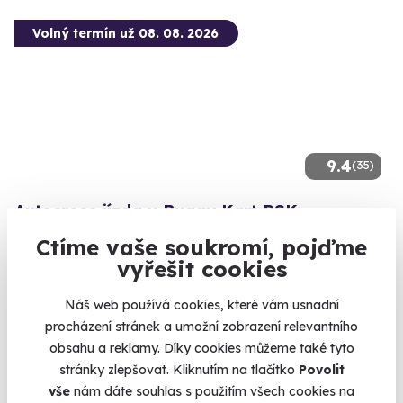
Volný termín už 08. 08. 2026
9.4
(35)
Autocross jízda v Buggy Kart RSK
Adrenalinová jízda plná bláta a ostrých zatáček.
Ctíme vaše soukromí, pojďme
vyřešit cookies
Dolní Bousov (Mladá Boleslav)
(+ 2 další lokality)
Náš web používá cookies, které vám usnadní
procházení stránek a umožní zobrazení relevantního
2 390 Kč
obsahu a reklamy. Díky cookies můžeme také tyto
stránky zlepšovat. Kliknutím na tlačítko
Povolit
vše
nám dáte souhlas s použitím všech cookies na