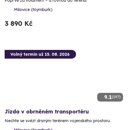
Poprvé za volantem – a rovnou do terénu!
Milovice (Nymburk)
3 890 Kč
Volný termín už 15. 08. 2026
9.1
(197)
Jízda v obrněném transportéru
Nechte se svézt drsným terénem vojenského prostoru.
Milovice (Nymburk)