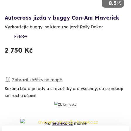
8.5
(2)
Autocross jízda v buggy Can-Am Maverick
Vyzkoušejte buggy, se kterou se jezdí Rally Dakar
Přerov
2 750 Kč
Zobrazit zážitky na mapě
Sezóna bláta je tady a s ní zážitky pro všechny, co se nebojí
se trochu ušpinit.
Na
heureka.cz
máme
96% spokojenost zákazníků.