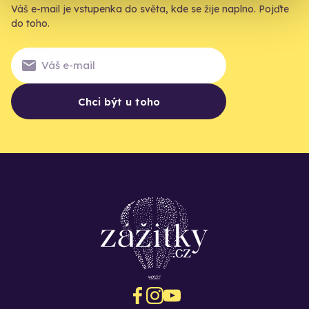
Váš e-mail je vstupenka do světa, kde se žije naplno. Pojďte
do toho.
Chci být u toho