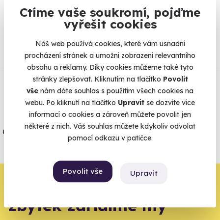
Ctíme vaše soukromí, pojďme
vyřešit cookies
Co si o nás myslí
Náš web používá cookies, které vám usnadní
procházení stránek a umožní zobrazení relevantního
Zobraz ohlasy
obsahu a reklamy. Díky cookies můžeme také tyto
stránky zlepšovat. Kliknutím na tlačítko
Povolit
Vše umíme pojistit
vše
nám dáte souhlas s použitím všech cookies na
webu. Po kliknutí na tlačítko
Upravit
se dozvíte více
informací o cookies a zároveň můžete povolit jen
Jeden nikdy neví. Máme nejvyšší
některé z nich. Váš souhlas můžete kdykoliv odvolat
úrazové pojištění z nabídky zážitkových
pomocí odkazu v patičce.
agentur.
Vše o pojištění
Povolit vše
Upravit
Zbývá jeden krok,
zbytek zařídíme my