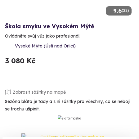
9.6
(22)
Škola smyku ve Vysokém Mýtě
Ovládněte svůj vůz jako profesionál.
Vysoké Mýto (Ústí nad Orlicí)
3 080 Kč
Zobrazit zážitky na mapě
Sezóna bláta je tady a s ní zážitky pro všechny, co se nebojí
se trochu ušpinit.
Na
heureka.cz
máme