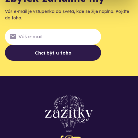
Váš e-mail je vstupenka do světa, kde se žije naplno. Pojďte
do toho.
Chci být u toho