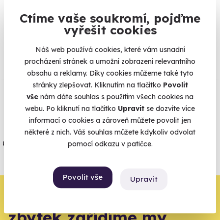
96% spokojenost zákazníků.
Ctíme vaše soukromí, pojďme
vyřešit cookies
Co si o nás myslí
Náš web používá cookies, které vám usnadní
procházení stránek a umožní zobrazení relevantního
obsahu a reklamy. Díky cookies můžeme také tyto
Zobraz ohlasy
stránky zlepšovat. Kliknutím na tlačítko
Povolit
vše
nám dáte souhlas s použitím všech cookies na
Vše umíme pojistit
webu. Po kliknutí na tlačítko
Upravit
se dozvíte více
informací o cookies a zároveň můžete povolit jen
Jeden nikdy neví. Máme nejvyšší
některé z nich. Váš souhlas můžete kdykoliv odvolat
úrazové pojištění z nabídky zážitkových
pomocí odkazu v patičce.
agentur.
Vše o pojištění
Povolit vše
Upravit
Zbývá jeden krok,
zbytek zařídíme my