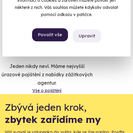
informací o cookies a zároveň můžete povolit jen
některé z nich. Váš souhlas můžete kdykoliv odvolat
pomocí odkazu v patičce.
Co si o nás myslí
Zobraz ohlasy
Povolit vše
Upravit
Vše umíme pojistit
Jeden nikdy neví. Máme nejvyšší
úrazové pojištění z nabídky zážitkových
agentur.
Vše o pojištění
Zbývá jeden krok,
zbytek zařídíme my
Váš e-mail je vstupenka do světa, kde se žije naplno. Pojďte