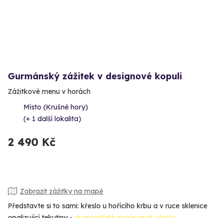
Gurmánský zážitek v designové kopuli
Zážitkové menu v horách
Místo (Krušné hory)
(+ 1 další lokalita)
2 490 Kč
Zobrazit zážitky na mapě
Představte si to sami: křeslo u hořícího krbu a v ruce sklenice
opalizující tekutiny -
dvanáctileté single-malt whisky
,