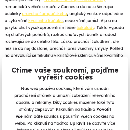
romantická večeře u moře v Cannes a do nosu šimrající
bublinky
pravého šampaňského
, anglický venkov odpoledne
a sytá vůně
kvalitního koňaku
, nebo vůně jarních Alp a na
jazyku chuť vysokoprocentní mléčné
čokolády
. Takto vypadá
ráj chuťových pohárků, rozkoš chuťových buněk a radost
rozlévající se do celého těla. Láska prochází žaludkem, ale
než se do něj dostane, přechází přes všechny smysly. Pohled
na převalující se tekutinu v křišťálové sklenici, vůně kvalitního
alkoholu stoupající nahoru do nosu, jemné praskání bublinek
Ctíme vaše soukromí, pojďme
na tváři krásné ženy a nakonec samotná chuť nápoje či
vyřešit cookies
pokrmu v ústní dutině. Vyberte si některou z degustací a pak
stačí pouze zavřít oči a ochutnávat, nejlépe ve dvou, protože
Náš web používá cookies, které vám usnadní
ve dvou se to lépe táhne i ochutnává.
procházení stránek a umožní zobrazení relevantního
obsahu a reklamy. Díky cookies můžeme také tyto
stránky zlepšovat. Kliknutím na tlačítko
Povolit
vše
nám dáte souhlas s použitím všech cookies na
Na
heureka.cz
máme
webu. Po kliknutí na tlačítko
Upravit
se dozvíte více
96% spokojenost zákazníků.