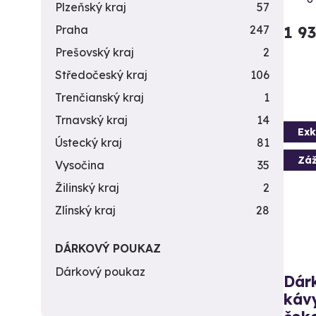
Plzeňský kraj
57
1 9
Praha
247
Prešovský kraj
2
Středočeský kraj
106
Trenčianský kraj
1
Trnavský kraj
14
Exk
Ústecký kraj
81
Záž
Vysočina
35
Žilinský kraj
2
Zlínský kraj
28
DÁRKOVÝ POUKAZ
Dárkový poukaz
Dárk
káv