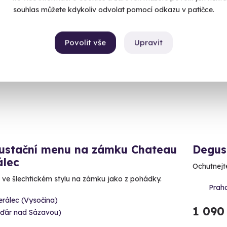
souhlas můžete kdykoliv odvolat pomocí odkazu v patičce.
inka
Volný 
Povolit vše
Upravit
ustační menu na zámku Chateau
Degus
álec
Ochutnejte
 ve šlechtickém stylu na zámku jako z pohádky.
Prah
erálec (Vysočina)
1 090
Žďár nad Sázavou)