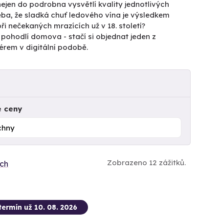
nejen do podrobna vysvětlí kvality jednotlivých
 třeba, že sladká chuť ledového vína je výsledkem
 nečekaných mrazících už v 18. století?
 pohodlí domova - stačí si objednat jeden z
rem v digitální podobě.
e ceny
Zobrazeno 12 zážitků.
ích
termín už 10. 08. 2026