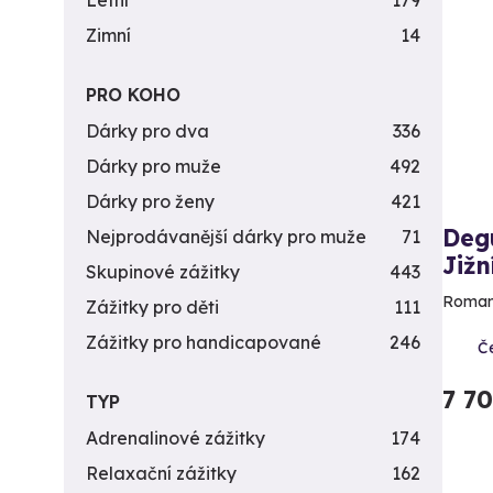
Letní
179
Zimní
14
PRO KOHO
Dárky pro dva
336
Dárky pro muže
492
Dárky pro ženy
421
Degu
Nejprodávanější dárky pro muže
71
Jižn
Skupinové zážitky
443
Romant
Zážitky pro děti
111
Zážitky pro handicapované
246
Č
7 7
TYP
Adrenalinové zážitky
174
Relaxační zážitky
162