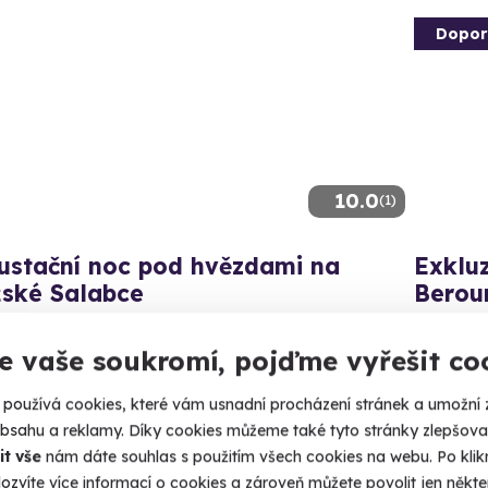
Dopor
10.0
(1)
ustační noc pod hvězdami na
Exkluz
žské Salabce
Berou
zdami vinic si užijte večer plný chutí a skvělého vína.
Jedinečn
e vaše soukromí, pojďme vyřešit co
aha 7 - Troja
Dobři
(Plz
používá cookies, které vám usnadní procházení stránek a umožní 
970 Kč
obsahu a reklamy. Díky cookies můžeme také tyto stránky zlepšovat
3 199
it vše
nám dáte souhlas s použitím všech cookies na webu. Po kliknu
ozvíte více informací o cookies a zároveň můžete povolit jen někter