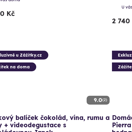
U vá
30 Kč
2 740
luzivně u Zážitky.cz
Exkluz
itek na doma
Zážit
9.0
(2)
ový balíček čokolád, vína, rumu a
Domácí
y + videodegustace s
Pierr