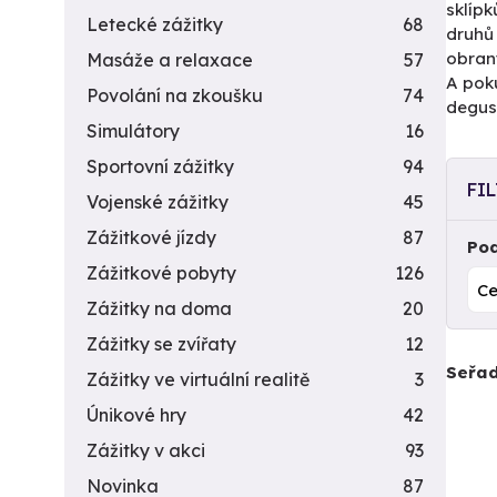
sklípk
Letecké zážitky
68
druhů 
obrany
Masáže a relaxace
57
A poku
Povolání na zkoušku
74
degus
Simulátory
16
Sportovní zážitky
94
FI
Vojenské zážitky
45
Zážitkové jízdy
87
Pod
Zážitkové pobyty
126
Zážitky na doma
20
Zážitky se zvířaty
12
Seřad
Zážitky ve virtuální realitě
3
Únikové hry
42
Zážitky v akci
93
Novinka
87