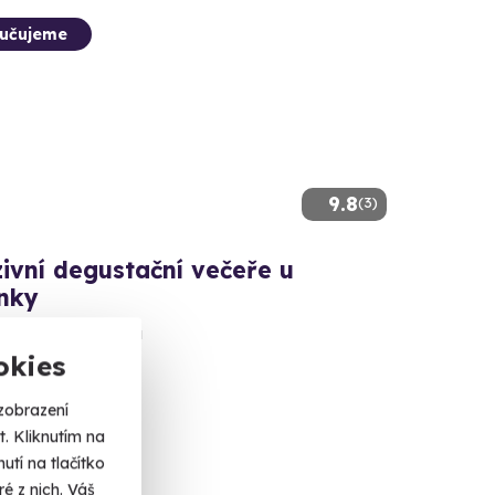
učujeme
9.8
(3)
ivní degustační večeře u
nky
é čtyřchodové menu
okies
chovice (ne-st)
eň-západ)
zobrazení
. Kliknutím na
 Kč
tí na tlačítko
é z nich. Váš