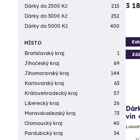
3 1
Dárky do 2500 Kč
215
Dárky do 3000 Kč
252
Dárky do 5000 Kč
400
Exk
MÍSTO
Bratislavský kraj
1
Záž
Jihočeský kraj
69
Jihomoravský kraj
144
Karlovarský kraj
63
Královehradecký kraj
57
Liberecký kraj
26
Dárk
Moravskoslezský kraj
73
vín
Olomoucký kraj
40
Luxusn
Pardubický kraj
34
U