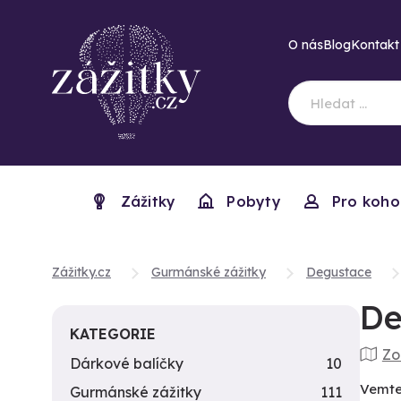
O nás
Blog
Kontakt
Zážitky
Pobyty
Pro koho
Zážitky.cz
Gurmánské zážitky
Degustace
De
KATEGORIE
Zo
Dárkové balíčky
10
Vemte
Gurmánské zážitky
111