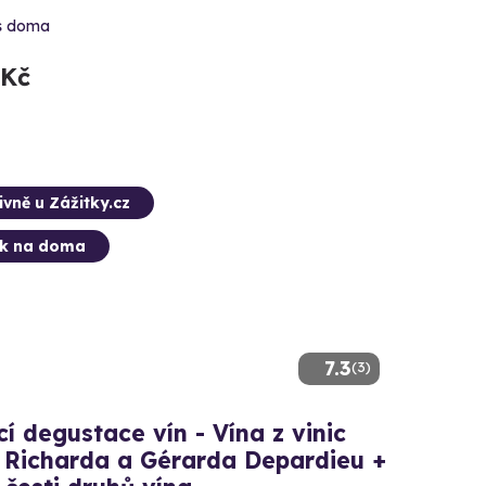
s doma
 Kč
ivně u Zážitky.cz
ek na doma
7.3
(3)
 degustace vín - Vína z vinic
a Richarda a Gérarda Depardieu +