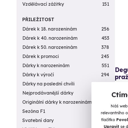
Vzdělávací zážitky
151
PŘILEŽITOST
Dárek k 18. narozeninám
256
Dárek k 40. narozeninám
453
Dárek k 50. narozeninám
378
Dárek k promoci
245
Dárky k narozeninám
551
Deg
Dárky k výročí
294
pra
Dárky na poslední chvíli
450
Pod hvě
Nejprodávanější dárky
56
Ctím
Pr
Originální dárky k narozeninám
422
Náš web 
16 
Sezóna F1
4
relevantního 
tlačítko
Povol
Svatební dary
196
Upravit
se d