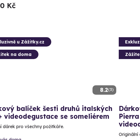
80 Kč
luzivně u Zážitky.cz
Exkluz
itek na doma
Zážit
8.2
(3)
ový balíček šesti druhů italských
Dárkov
 + videodegustace se someliérem
Pierr
video
í dárek pro všechny požitkáře.
Originální
 vás doma