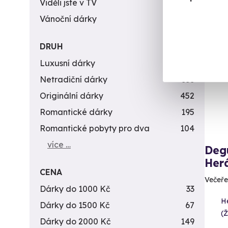
Viděli jste v TV
31
Vánoční dárky
311
Nov
DRUH
Luxusní dárky
142
Netradiční dárky
353
Originální dárky
452
Romantické dárky
195
Romantické pobyty pro dva
104
více …
Deg
Her
CENA
Večeře
Dárky do 1000 Kč
33
H
Dárky do 1500 Kč
67
(
Dárky do 2000 Kč
149