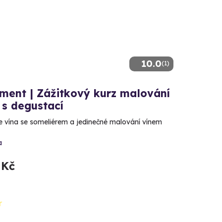
10.0
(1)
ment | Zážitkový kurz malování
 s degustací
 vína se someliérem a jedinečné malování vínem
a
 Kč