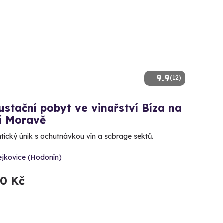
9.9
(12)
stační pobyt ve vinařství Bíza na
í Moravě
ický únik s ochutnávkou vín a sabrage sektů.
ejkovice (Hodonín)
00 Kč