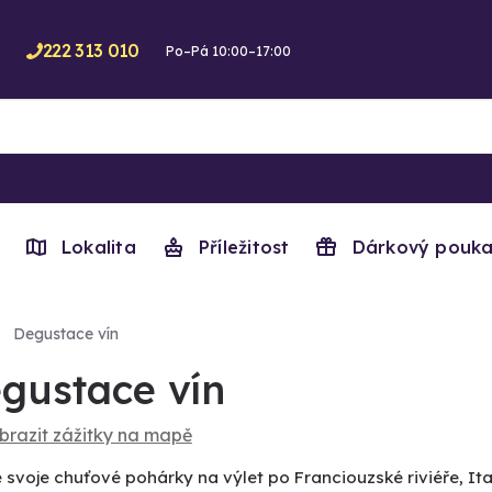
222 313 010
Po–Pá 10:00–17:00
Lokalita
Příležitost
Dárkový pouka
Degustace vín
gustace vín
brazit zážitky na mapě
 svoje chuťové pohárky na výlet po Franciouzské riviéře, 