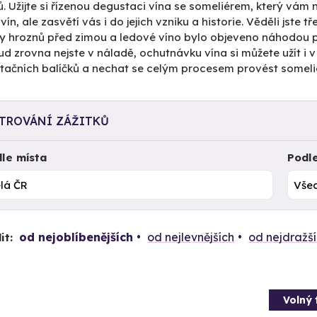
ů. Užijte si řízenou degustaci vína se someliérem, který vám 
vín, ale zasvětí vás i do jejich vzniku a historie. Věděli jste
 hroznů před zimou a ledové víno bylo objeveno náhodou při
d zrovna nejste v náladě, ochutnávku vína si můžete užít i v
tačních balíčků a nechat se celým procesem provést somelié
LTROVÁNÍ ZÁŽITKŮ
le místa
Podl
od nejoblíbenějších
od nejlevnějších
od nejdražš
it:
Volný 