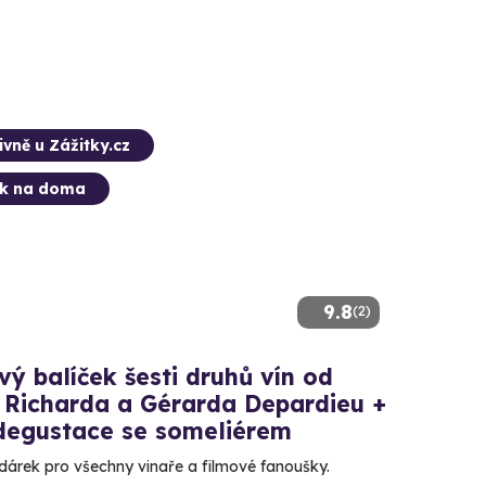
ivně u Zážitky.cz
ek na doma
9.8
(2)
ý balíček šesti druhů vín od
a Richarda a Gérarda Depardieu +
degustace se someliérem
 dárek pro všechny vinaře a filmové fanoušky.