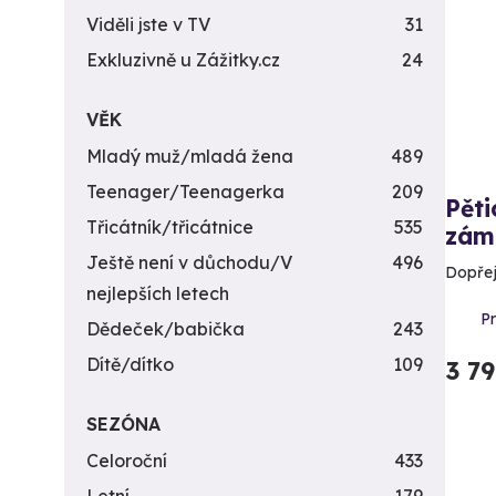
Viděli jste v TV
31
Exkluzivně u Zážitky.cz
24
VĚK
Mladý muž/mladá žena
489
Teenager/Teenagerka
209
Pět
Třicátník/třicátnice
535
zám
Ještě není v důchodu/V
496
Dopřej
nejlepších letech
P
Dědeček/babička
243
Dítě/dítko
109
3 7
SEZÓNA
Celoroční
433