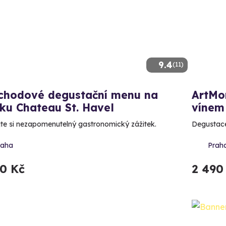
9.4
(11)
ichodové degustační menu na
ArtMo
ku Chateau St. Havel
vínem
te si nezapomenutelný gastronomický zážitek.
Degustace
raha
Prah
90 Kč
2 490