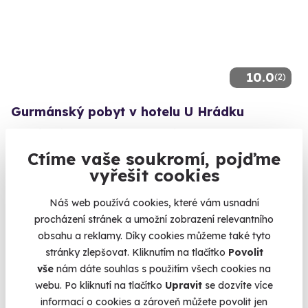
10.0
(2)
Gurmánský pobyt v hotelu U Hrádku
Gurmánském pobytu v hotelu U Hrádku
Ctíme vaše soukromí, pojďme
Znojmo
vyřešit cookies
8 000 Kč
Náš web používá cookies, které vám usnadní
procházení stránek a umožní zobrazení relevantního
obsahu a reklamy. Díky cookies můžeme také tyto
stránky zlepšovat. Kliknutím na tlačítko
Povolit
Zobrazit zážitky na mapě
vše
nám dáte souhlas s použitím všech cookies na
Představte si to sami: křeslo u hořícího krbu a v ruce sklenice
webu. Po kliknutí na tlačítko
Upravit
se dozvíte více
opalizující tekutiny -
dvanáctileté single-malt whisky
,
informací o cookies a zároveň můžete povolit jen