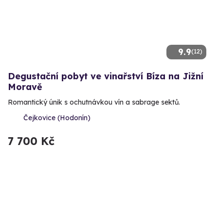
9.9
(12)
Degustační pobyt ve vinařství Bíza na Jižní
Moravě
Romantický únik s ochutnávkou vín a sabrage sektů.
Čejkovice (Hodonín)
7 700 Kč