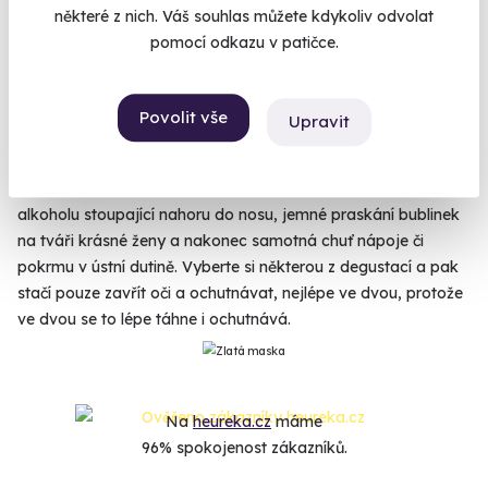
romantická večeře u moře v Cannes a do nosu šimrající
některé z nich. Váš souhlas můžete kdykoliv odvolat
bublinky
pravého šampaňského
, anglický venkov odpoledne
pomocí odkazu v patičce.
a sytá vůně
kvalitního koňaku
, nebo vůně jarních Alp a na
jazyku chuť vysokoprocentní mléčné
čokolády
. Takto vypadá
ráj chuťových pohárků, rozkoš chuťových buněk a radost
Povolit vše
Upravit
rozlévající se do celého těla. Láska prochází žaludkem, ale
než se do něj dostane, přechází přes všechny smysly. Pohled
na převalující se tekutinu v křišťálové sklenici, vůně kvalitního
alkoholu stoupající nahoru do nosu, jemné praskání bublinek
na tváři krásné ženy a nakonec samotná chuť nápoje či
pokrmu v ústní dutině. Vyberte si některou z degustací a pak
stačí pouze zavřít oči a ochutnávat, nejlépe ve dvou, protože
ve dvou se to lépe táhne i ochutnává.
Na
heureka.cz
máme
96% spokojenost zákazníků.