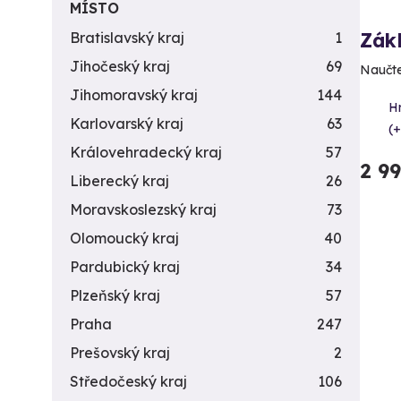
MÍSTO
Zákl
Bratislavský kraj
1
Jihočeský kraj
69
Naučte
Jihomoravský kraj
144
H
Karlovarský kraj
63
(+
Královehradecký kraj
57
2 9
Liberecký kraj
26
Moravskoslezský kraj
73
Olomoucký kraj
40
Pardubický kraj
34
Plzeňský kraj
57
Praha
247
Prešovský kraj
2
Středočeský kraj
106