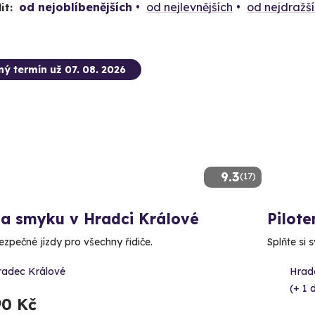
od nejoblíbenějších
od nejlevnějších
od nejdražš
it:
ný termín už 07. 08. 2026
9.3
(17)
la smyku v Hradci Králové
Pilote
ezpečné jízdy pro všechny řidiče.
Splňte si 
radec Králové
Hrad
(+ 1 d
90 Kč