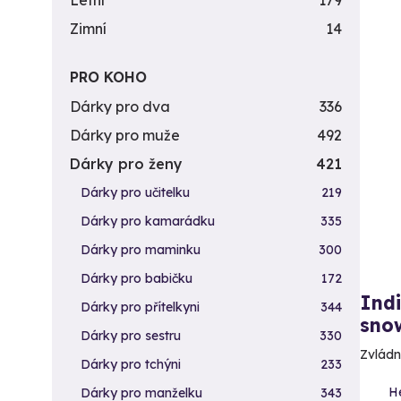
Letní
179
Zimní
14
PRO KOHO
Dárky pro dva
336
Dárky pro muže
492
Dárky pro ženy
421
Dárky pro učitelku
219
Dárky pro kamarádku
335
Dárky pro maminku
300
Dárky pro babičku
172
Indi
Dárky pro přítelkyni
344
sno
Dárky pro sestru
330
Zvládně
Dárky pro tchýni
233
He
Dárky pro manželku
343