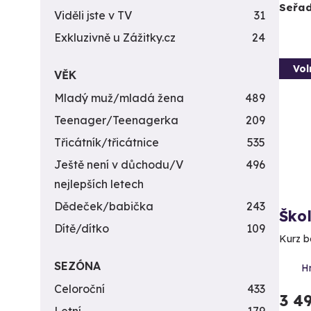
Seřad
Viděli jste v TV
31
Exkluzivně u Zážitky.cz
24
Vol
VĚK
Mladý muž/mladá žena
489
Teenager/Teenagerka
209
Třicátník/třicátnice
535
Ještě není v důchodu/V
496
nejlepších letech
Dědeček/babička
243
Ško
Dítě/dítko
109
Kurz b
SEZÓNA
H
Celoroční
433
3 4