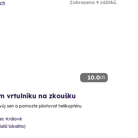
Zobrazeno 9 zážitků.
ích
10.0
(2)
m vrtulníku na zkoušku
svůj sen a pomozte pilotovat helikoptéru.
ec Králové
alší lokalita)