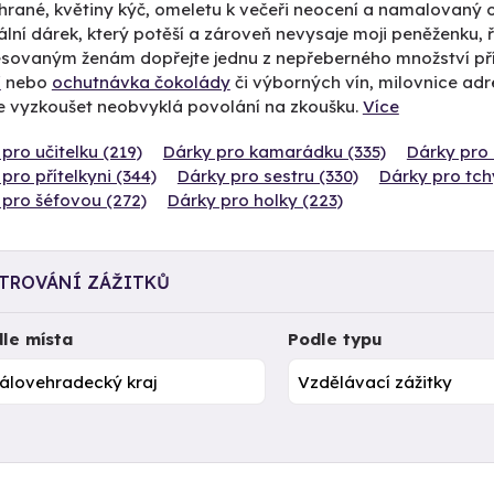
hrané, květiny kýč, omeletu k večeři neocení a namalovaný 
ální dárek, který potěší a zároveň nevysaje moji peněženku, 
esovaným ženám dopřejte jednu z nepřeberného množství př
í
nebo
ochutnávka čokolády
či výborných vín, milovnice ad
e vyzkoušet neobvyklá povolání na zkoušku.
Více
pro učitelku (219)
Dárky pro kamarádku (335)
Dárky pro
pro přítelkyni (344)
Dárky pro sestru (330)
Dárky pro tch
 pro šéfovou (272)
Dárky pro holky (223)
LTROVÁNÍ ZÁŽITKŮ
le místa
Podle typu