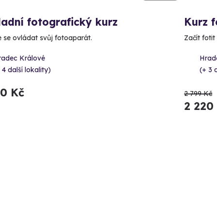
adní fotografický kurz
Kurz 
 se ovládat svůj fotoaparát.
Začít foti
radec Králové
Hrad
 4 další lokality)
(+ 3 d
90 Kč
2 799 Kč
2 220