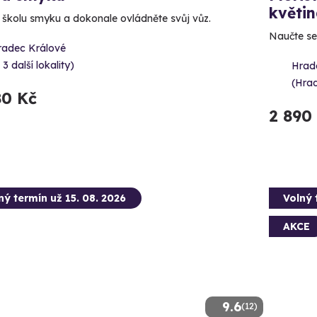
květi
e školu smyku a dokonale ovládněte svůj vůz.
Naučte se 
radec Králové
 3 další lokality)
Hrad
(Hra
80 Kč
2 890
ný termín už 15. 08. 2026
Volný 
AKCE
9.6
(12)