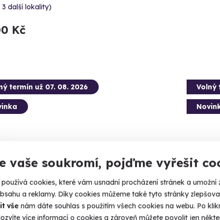
 3 další lokality)
00 Kč
ný termín už 07. 08. 2026
Volný 
inka
Novin
e vaše soukromí, pojďme vyřešit co
používá cookies, které vám usnadní procházení stránek a umožní 
těva muzea s největší sbírkou
Rodinn
obsahu a reklamy. Díky cookies můžeme také tyto stránky zlepšovat
O
sbírk
it vše
nám dáte souhlas s použitím všech cookies na webu. Po kliknu
ozvíte více informací o cookies a zároveň můžete povolit jen někter
, kde si hraje celá rodina.
Muzeum, kd