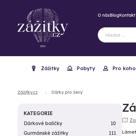
O nás
Blog
Kontakt
Zážitky
Pobyty
Pro koho
Zážitky.cz
Dárky pro ženy
Zá
KATEGORIE
Zo
Dárkové balíčky
10
Lámete
Gurmánské zážitky
111