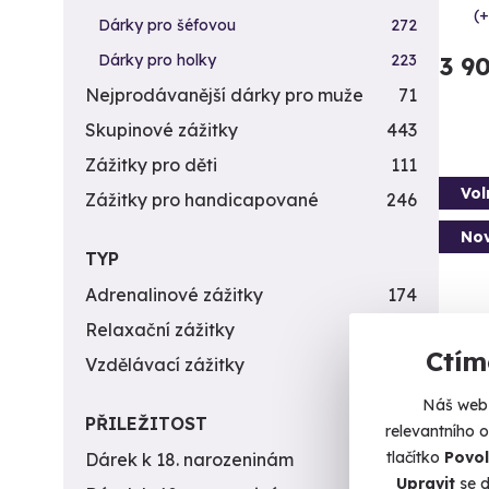
(+
Dárky pro šéfovou
272
Dárky pro holky
223
3 9
Nejprodávanější dárky pro muže
71
Skupinové zážitky
443
Zážitky pro děti
111
Vol
Zážitky pro handicapované
246
Nov
TYP
Adrenalinové zážitky
174
Relaxační zážitky
162
Ctím
Vzdělávací zážitky
151
Náš web 
Návš
PŘILEŽITOST
relevantního 
LEG
tlačítko
Povol
Dárek k 18. narozeninám
256
Upravit
se d
Muzeum