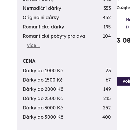
Zažijt
Netradiční dárky
353
Originální dárky
452
H
Romantické dárky
195
(+
Romantické pobyty pro dva
104
3 0
více …
CENA
Dárky do 1000 Kč
33
Dárky do 1500 Kč
67
Vol
Dárky do 2000 Kč
149
Dárky do 2500 Kč
215
Dárky do 3000 Kč
252
Dárky do 5000 Kč
400