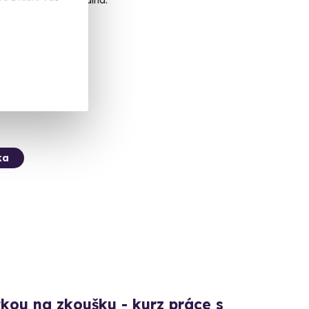
lerův Mlýn
alší lokality)
č
ka
tkou na zkoušku - kurz práce s