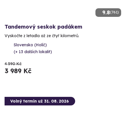
9.8
(761)
Tandemový seskok padákem
Vyskočte z letadla až ze čtyř kilometrů.
Slovensko (Holíč)
(+ 13 dalších lokalit)
4 590 Kč
3 989 Kč
Volný termín už 31. 08. 2026