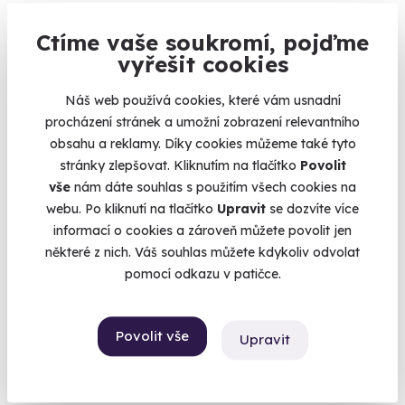
Ctíme vaše soukromí, pojďme
8.0
(2)
vyřešit cookies
Spolujízda v závodním Ferrari
Náš web používá cookies, které vám usnadní
procházení stránek a umožní zobrazení relevantního
Jízda ve sporťáku s rychlostí přes 300 km/h
obsahu a reklamy. Díky cookies můžeme také tyto
Slovakia Ring
stránky zlepšovat. Kliknutím na tlačítko
Povolit
(+ 2 další lokality)
vše
nám dáte souhlas s použitím všech cookies na
webu. Po kliknutí na tlačítko
Upravit
se dozvíte více
4 500 Kč
informací o cookies a zároveň můžete povolit jen
některé z nich. Váš souhlas můžete kdykoliv odvolat
pomocí odkazu v patičce.
Volný termín už 08. 08. 2026
Povolit vše
Upravit