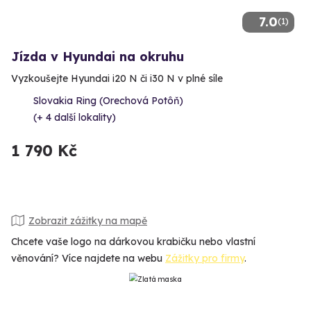
7.0
(1)
Jízda v Hyundai na okruhu
Vyzkoušejte Hyundai i20 N či i30 N v plné síle
Slovakia Ring (Orechová Potôň)
(+ 4 další lokality)
1 790 Kč
Zobrazit zážitky na mapě
Chcete vaše logo na dárkovou krabičku nebo vlastní
věnování? Více najdete na webu
Zážitky pro firmy
.