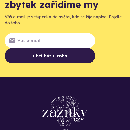
zbytek zařídíme my
Váš e-mail je vstupenka do světa, kde se žije naplno. Pojďte
do toho.
Chci být u toho