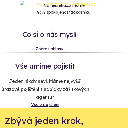
Na
heureka.cz
máme
96% spokojenost zákazníků.
Co si o nás myslí
Zobraz ohlasy
Vše umíme pojistit
Jeden nikdy neví. Máme nejvyšší
úrazové pojištění z nabídky zážitkových
agentur.
Vše o pojištění
Zbývá jeden krok,