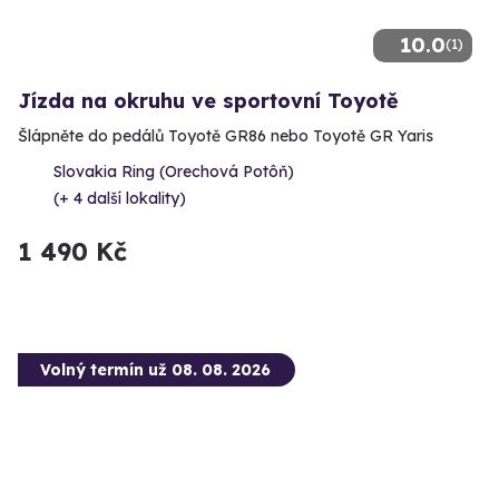
10.0
(1)
Jízda na okruhu ve sportovní Toyotě
Šlápněte do pedálů Toyotě GR86 nebo Toyotě GR Yaris
Slovakia Ring (Orechová Potôň)
(+ 4 další lokality)
1 490 Kč
Volný termín už 08. 08. 2026