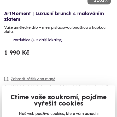
10.0
(1)
ArtMoment | Luxusní brunch s malováním
zlatem
Vaše umělecké dílo – mezi pistáciovou brioškou a kapkou
zlata.
Pardubice (+ 2 další lokality)
1 990 Kč
Zobrazit zážitky na mapě
Co dát tchýni? Možná spolu vycházíte dobře. Nebo byste jí
nejradši dali pěkně po mafiánsku polibek smrti? Tak či onak
Ctíme vaše soukromí, pojďme
pro vás máme řešení. Darujte vaší tchýni zážitek. Je to
vyřešit cookies
správná ženská? Dejte jí
let balónem
nad nějakou pěknou
krajinou. Má generálské sklony? Co takhle jí něco nenápadně
Náš web používá cookies, které vám usnadní