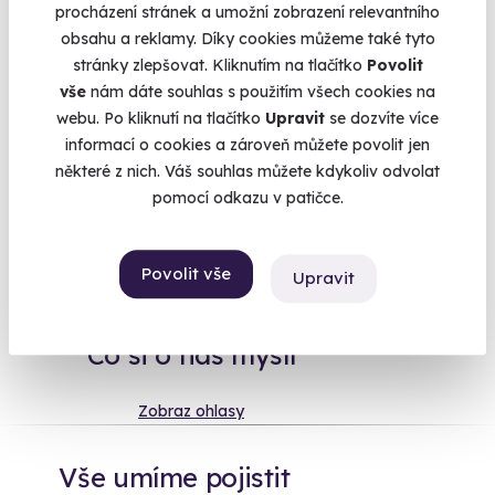
naznačit a poslat ji na
projížďku v tanku
? Žije příliš ve stínu
procházení stránek a umožní zobrazení relevantního
manžela? Na dlouhé
masáži
, kde bude alespoň na chvíli
obsahu a reklamy. Díky cookies můžeme také tyto
středobodem vesmíru, se hezky zrelaxuje. Nebojte se
stránky zlepšovat. Kliknutím na tlačítko
Povolit
nakoupit, I když si nejste na 100 % jistí, jestli jste vybrali
vše
nám dáte souhlas s použitím všech cookies na
dobře. Tchýně si zážitek může vyměnit za jiný, přesně podle
webu. Po kliknutí na tlačítko
Upravit
se dozvíte více
svého gusta
informací o cookies a zároveň můžete povolit jen
některé z nich. Váš souhlas můžete kdykoliv odvolat
pomocí odkazu v patičce.
Na
heureka.cz
máme
96% spokojenost zákazníků.
Povolit vše
Upravit
Co si o nás myslí
Zobraz ohlasy
Vše umíme pojistit