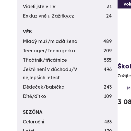
Vol
Viděli jste v TV
31
Exkluzivně u Zážitky.cz
24
VĚK
Mladý muž/mladá žena
489
Teenager/Teenagerka
209
Třicátník/třicátnice
535
Ško
Ještě není v důchodu/V
496
Zažijt
nejlepších letech
Dědeček/babička
243
Mo
Dítě/dítko
109
3 0
SEZÓNA
Celoroční
433