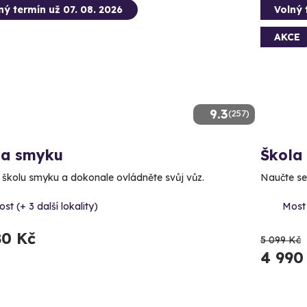
ný termín už 07. 08. 2026
Volný 
AKCE
9.3
(257)
la smyku
Škola
e školu smyku a dokonale ovládněte svůj vůz.
Naučte se 
st (+ 3 další lokality)
Most
80 Kč
5 099 Kč
4 990