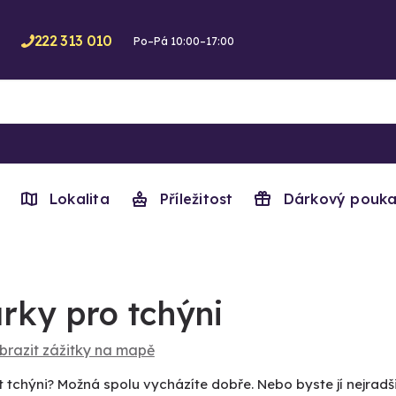
222 313 010
Po–Pá 10:00–17:00
Lokalita
Příležitost
Dárkový pouka
rky pro tchýni
brazit zážitky na mapě
 tchýni? Možná spolu vycházíte dobře. Nebo byste jí nejradš