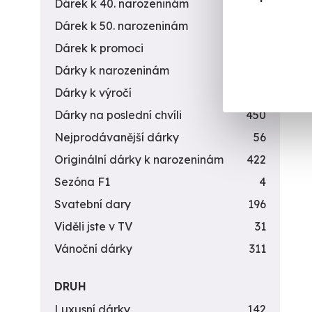
Dárek k 40. narozeninám
453
Dárek k 50. narozeninám
378
Dárek k promoci
245
Dárky k narozeninám
551
Dárky k výročí
294
Dárky na poslední chvíli
450
Nejprodávanější dárky
56
Originální dárky k narozeninám
422
Sezóna F1
4
Svatební dary
196
Viděli jste v TV
31
Vánoční dárky
311
DRUH
Luxusní dárky
142