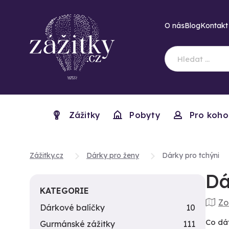
O nás
Blog
Kontakt
Zážitky
Pobyty
Pro koho
Zážitky.cz
Dárky pro ženy
Dárky pro tchýni
Dá
KATEGORIE
Zo
Dárkové balíčky
10
Co dát
Gurmánské zážitky
111