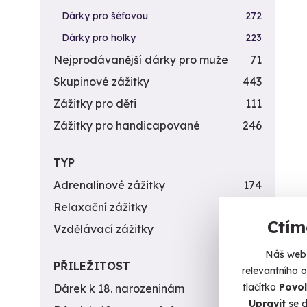
Dárky pro šéfovou
272
Dárky pro holky
223
Nejprodávanější dárky pro muže
71
Skupinové zážitky
443
Zážitky pro děti
111
Zážitky pro handicapované
246
TYP
Adrenalinové zážitky
174
Relaxační zážitky
162
Ctím
Vzdělávací zážitky
151
Náš web 
PŘILEŽITOST
relevantního 
tlačítko
Povol
Dárek k 18. narozeninám
256
Upravit
se d