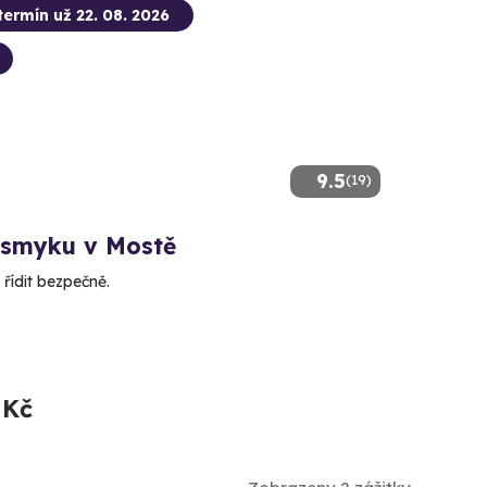
termín už 22. 08. 2026
9.5
(19)
 smyku v Mostě
řídit bezpečně.
 Kč