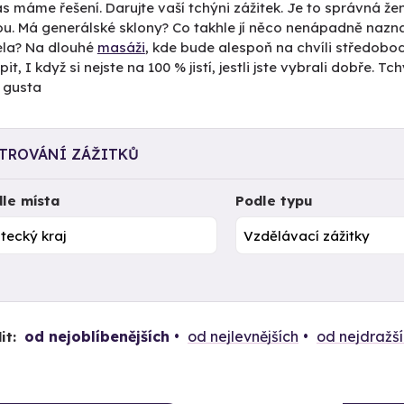
s máme řešení. Darujte vaší tchýni zážitek. Je to správná žen
ou. Má generálské sklony? Co takhle jí něco nenápadně naznač
la? Na dlouhé
masáži
, kde bude alespoň na chvíli středobod
it, I když si nejste na 100 % jistí, jestli jste vybrali dobře. 
 gusta
LTROVÁNÍ ZÁŽITKŮ
le místa
Podle typu
od nejoblíbenějších
od nejlevnějších
od nejdražš
it: