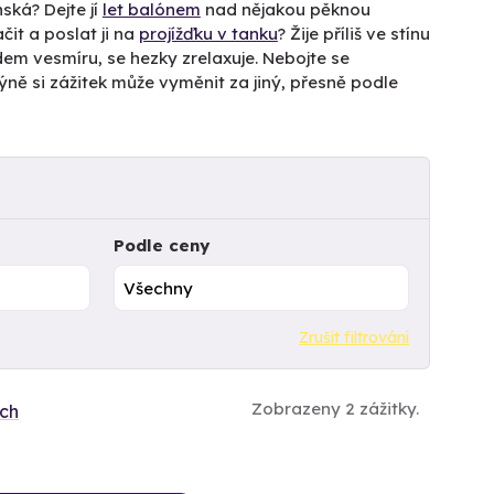
ská? Dejte jí
let balónem
nad nějakou pěknou
it a poslat ji na
projížďku v tanku
? Žije příliš ve stínu
em vesmíru, se hezky zrelaxuje. Nebojte se
Tchýně si zážitek může vyměnit za jiný, přesně podle
Podle ceny
Zrušit filtrování
Zobrazeny 2 zážitky.
ích