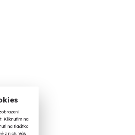
okies
zobrazení
. Kliknutím na
tí na tlačítko
é z nich. Váš