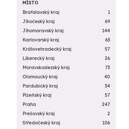
MÍSTO
Bratislavský kraj
1
Jihočeský kraj
69
Jihomoravský kraj
144
Karlovarský kraj
63
Královehradecký kraj
57
Liberecký kraj
26
Moravskoslezský kraj
73
Olomoucký kraj
40
Pardubický kraj
34
Plzeňský kraj
57
Praha
247
Prešovský kraj
2
Středočeský kraj
106