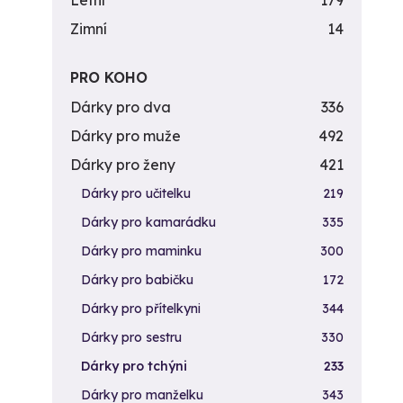
Letní
179
Zimní
14
PRO KOHO
Dárky pro dva
336
Dárky pro muže
492
Dárky pro ženy
421
Dárky pro učitelku
219
Dárky pro kamarádku
335
Dárky pro maminku
300
Dárky pro babičku
172
Dárky pro přítelkyni
344
Dárky pro sestru
330
Dárky pro tchýni
233
Dárky pro manželku
343