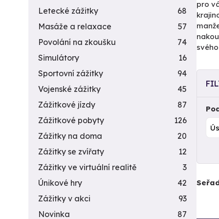
pro vá
Letecké zážitky
68
krajin
manže
Masáže a relaxace
57
nakoup
Povolání na zkoušku
74
svého
Simulátory
16
Sportovní zážitky
94
FI
Vojenské zážitky
45
Zážitkové jízdy
87
Pod
Zážitkové pobyty
126
Zážitky na doma
20
Zážitky se zvířaty
12
Zážitky ve virtuální realitě
3
Seřad
Únikové hry
42
Zážitky v akci
93
Novinka
87