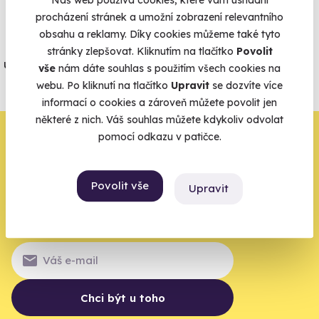
Náš web používá cookies, které vám usnadní
Vše umíme pojistit
procházení stránek a umožní zobrazení relevantního
obsahu a reklamy. Díky cookies můžeme také tyto
Jeden nikdy neví. Máme nejvyšší
stránky zlepšovat. Kliknutím na tlačítko
Povolit
úrazové pojištění z nabídky zážitkových
vše
nám dáte souhlas s použitím všech cookies na
agentur.
webu. Po kliknutí na tlačítko
Upravit
se dozvíte více
informací o cookies a zároveň můžete povolit jen
Vše o pojištění
některé z nich. Váš souhlas můžete kdykoliv odvolat
Zbývá jeden krok,
pomocí odkazu v patičce.
zbytek zařídíme my
Povolit vše
Upravit
Váš e-mail je vstupenka do světa, kde se žije naplno. Pojďte
do toho.
Chci být u toho