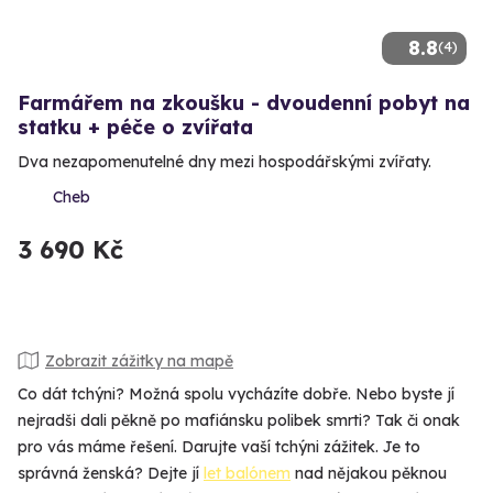
8.8
(4)
Farmářem na zkoušku - dvoudenní pobyt na
statku + péče o zvířata
Dva nezapomenutelné dny mezi hospodářskými zvířaty.
Cheb
3 690 Kč
Zobrazit zážitky na mapě
Co dát tchýni? Možná spolu vycházíte dobře. Nebo byste jí
nejradši dali pěkně po mafiánsku polibek smrti? Tak či onak
pro vás máme řešení. Darujte vaší tchýni zážitek. Je to
správná ženská? Dejte jí
let balónem
nad nějakou pěknou