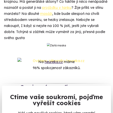
krajinou. Má generálské sklony? Co takhle jí něco nenápadně
naznačit a poslat ji na
projížďku v tanku
? Žije příliš ve stínu
manžela? Na dlouhé
masáži
, kde bude alespoň na chvíli
středobodem vesmíru, se hezky zrelaxuje. Nebojte se
nakoupit, I když si nejste na 100 % jistí, jestli jste vybrali
dobře. Tchýně si zážitek může vyměnit za jiný, přesně podle
svého gusta
Na
heureka.cz
máme
96% spokojenost zákazníků.
Co si o nás myslí
Ctíme vaše soukromí, pojďme
Zobraz ohlasy
vyřešit cookies