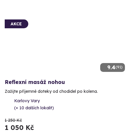
AKCE
9.4
(91)
Reflexní masáž nohou
Zažijte příjemné doteky od chodidel po kolena.
Karlovy Vary
(+ 10 dalších lokalit)
1 250 Kč
1 050 Kč