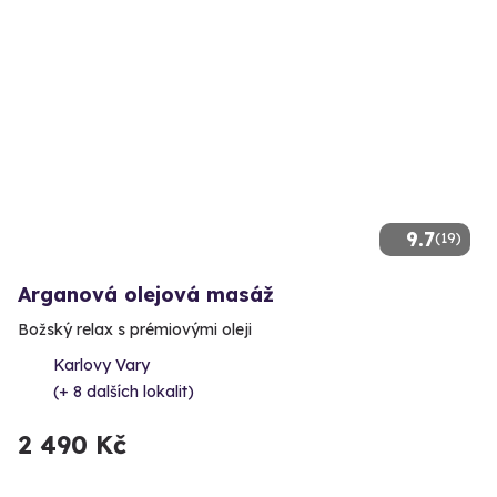
9.7
(19)
Arganová olejová masáž
Božský relax s prémiovými oleji
Karlovy Vary
(+ 8 dalších lokalit)
2 490 Kč