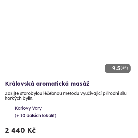
9.5
(45)
Královská aromatická masáž
Zažijte starobylou léčebnou metodu využívající přírodní sílu
horkých bylin.
Karlovy Vary
(+ 10 dalších lokalit)
2 440 Kč