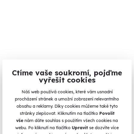
9.4
Ctíme vaše soukromí, pojďme
(31)
vyřešit cookies
Kokosový sen
Náš web používá cookies, které vám usnadní
Zažijte sílu pravého kokosového oleje na celém těle.
procházení stránek a umožní zobrazení relevantního
Karlovy Vary
obsahu a reklamy. Díky cookies můžeme také tyto
(+ 10 dalších lokalit)
stránky zlepšovat. Kliknutím na tlačítko
Povolit
vše
nám dáte souhlas s použitím všech cookies na
3 290 Kč
webu. Po kliknutí na tlačítko
Upravit
se dozvíte více