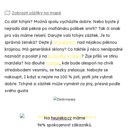
Zobrazit zážitky na mapě
Co dát tchýni? Možná spolu vycházíte dobře. Nebo byste jí
nejradši dali pěkně po mafiánsku polibek smrti? Tak či onak
pro vás máme řešení. Darujte vaší tchýni zážitek. Je to
správná ženská? Dejte jí
let balónem
nad nějakou pěknou
krajinou. Má generálské sklony? Co takhle jí něco nenápadně
naznačit a poslat ji na
projížďku v tanku
? Žije příliš ve stínu
manžela? Na dlouhé
masáži
, kde bude alespoň na chvíli
středobodem vesmíru, se hezky zrelaxuje. Nebojte se
nakoupit, I když si nejste na 100 % jistí, jestli jste vybrali
dobře. Tchýně si zážitek může vyměnit za jiný, přesně podle
svého gusta
Na
heureka.cz
máme
96% spokojenost zákazníků.