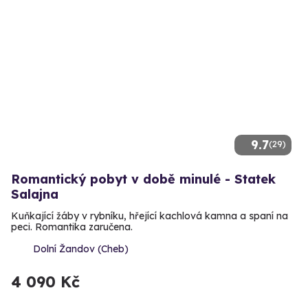
9.7
(29)
Romantický pobyt v době minulé - Statek
Salajna
Kuňkající žáby v rybníku, hřející kachlová kamna a spaní na
peci. Romantika zaručena.
Dolní Žandov (Cheb)
4 090 Kč