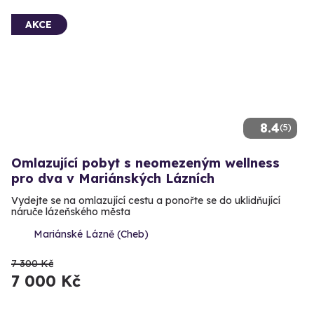
AKCE
8.4
(5)
Omlazující pobyt s neomezeným wellness
pro dva v Mariánských Lázních
Vydejte se na omlazující cestu a ponořte se do uklidňující
náruče lázeňského města
Mariánské Lázně (Cheb)
7 300 Kč
7 000 Kč