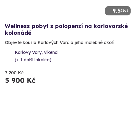
9.5
(16)
Wellness pobyt s polopenzí na karlovarské
kolonádě
Objevte kouzlo Karlových Varů a jeho malebné okolí
Karlovy Vary, víkend
(+ 1 další lokalita)
7 200 Kč
5 900 Kč