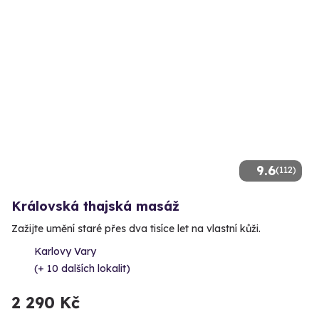
9.6
(112)
Královská thajská masáž
Zažijte umění staré přes dva tisíce let na vlastní kůži.
Karlovy Vary
(+ 10 dalších lokalit)
2 290 Kč