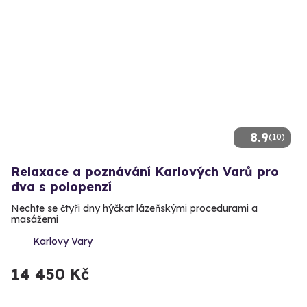
8.9
(10)
Relaxace a poznávání Karlových Varů pro
dva s polopenzí
Nechte se čtyři dny hýčkat lázeňskými procedurami a
masážemi
Karlovy Vary
14 450 Kč