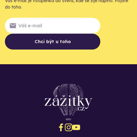
Váš e-mail je vstupenka do světa, kde se žije naplno. Pojďte
do toho.
Chci být u toho