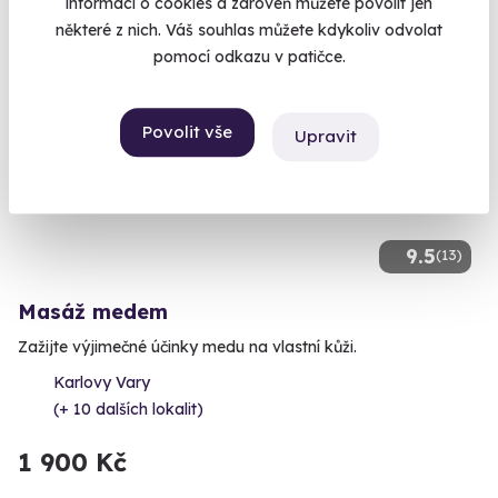
informací o cookies a zároveň můžete povolit jen
některé z nich. Váš souhlas můžete kdykoliv odvolat
pomocí odkazu v patičce.
Povolit vše
Upravit
9.5
(13)
Masáž medem
Zažijte výjimečné účinky medu na vlastní kůži.
Karlovy Vary
(+ 10 dalších lokalit)
1 900 Kč