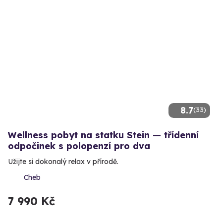
8.7
(33)
Wellness pobyt na statku Stein — třídenní
odpočinek s polopenzí pro dva
Užijte si dokonalý relax v přírodě.
Cheb
7 990 Kč