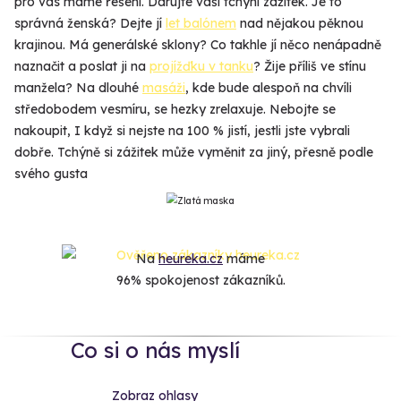
pro vás máme řešení. Darujte vaší tchýni zážitek. Je to
správná ženská? Dejte jí
let balónem
nad nějakou pěknou
krajinou. Má generálské sklony? Co takhle jí něco nenápadně
naznačit a poslat ji na
projížďku v tanku
? Žije příliš ve stínu
manžela? Na dlouhé
masáži
, kde bude alespoň na chvíli
středobodem vesmíru, se hezky zrelaxuje. Nebojte se
nakoupit, I když si nejste na 100 % jistí, jestli jste vybrali
dobře. Tchýně si zážitek může vyměnit za jiný, přesně podle
svého gusta
Na
heureka.cz
máme
96% spokojenost zákazníků.
Co si o nás myslí
Zobraz ohlasy