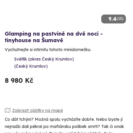
9.4
(15)
Glamping na pastvině na dvě noci -
tinyhouse na Šumavě
Vychutnejte si intimitu tohoto minidomečku.
Světlík (okres Český Krumlov)
(Český Krumlov)
8 980 Kč
Zobrazit zážitky na mapě
Co dát tchýni? Možná spolu vycházíte dobře. Nebo byste jí
nejradši dali pěkně po mafiánsku polibek smrti? Tak či onak