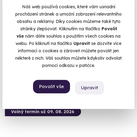
Náš web používá cookies, které vám usnadní
procházení stránek a umožní zobrazení relevantního
obsahu a reklamy. Díky cookies můžeme také tyto
8.9
(70)
stránky zlepšovat. Kliknutím na tlačítko
Povolit
vše
nám dáte souhlas s použitím všech cookies na
Relaxační pobyt v lázeňském městě Bechyně
webu. Po kliknutí na tlačítko
Upravit
se dozvíte více
pro dva
informací o cookies a zároveň můžete povolit jen
Pobyt na 2 noci se snídaní
některé z nich. Váš souhlas můžete kdykoliv odvolat
Bechyně (Tábor)
pomocí odkazu v patičce.
6 590 Kč
Povolit vše
Upravit
Volný termín už 09. 08. 2026