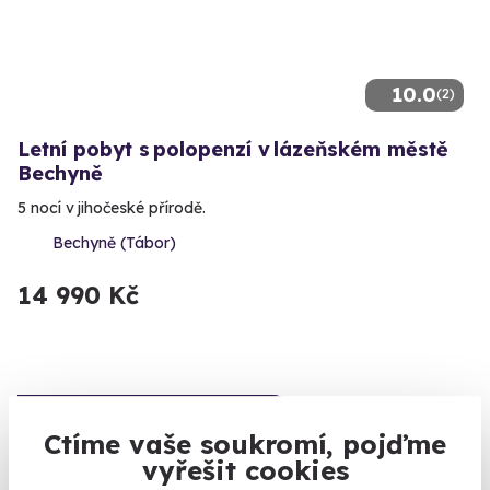
10.0
(2)
Letní pobyt s polopenzí v lázeňském městě
Bechyně
5 nocí v jihočeské přírodě.
Bechyně (Tábor)
14 990 Kč
Volný termín už 09. 08. 2026
Ctíme vaše soukromí, pojďme
vyřešit cookies