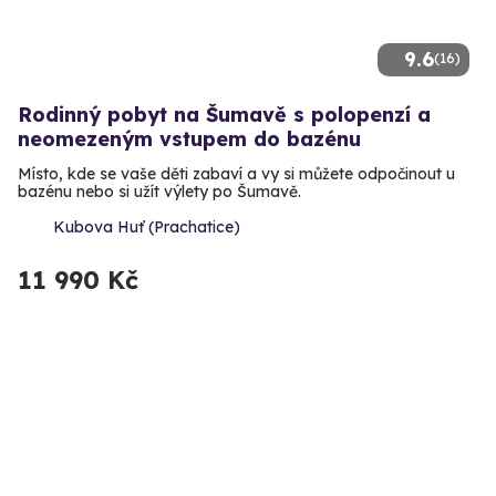
9.6
(16)
Rodinný pobyt na Šumavě s polopenzí a
neomezeným vstupem do bazénu
Místo, kde se vaše děti zabaví a vy si můžete odpočinout u
bazénu nebo si užít výlety po Šumavě.
Kubova Huť (Prachatice)
11 990 Kč