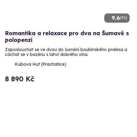
9.6
(91)
Romantika a relaxace pro dva na Šumavě s
polopenzí
Zaposlouchat se ve dvou do šumění boubínského pralesa a
cáchat se v bazénu s lahví dobrého vína.
Kubova Huť (Prachatice)
8 890 Kč