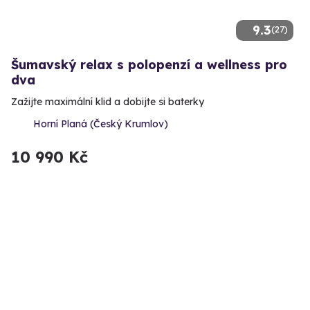
9.3
(27)
Šumavský relax s polopenzí a wellness pro
dva
Zažijte maximální klid a dobijte si baterky
Horní Planá (Český Krumlov)
10 990 Kč