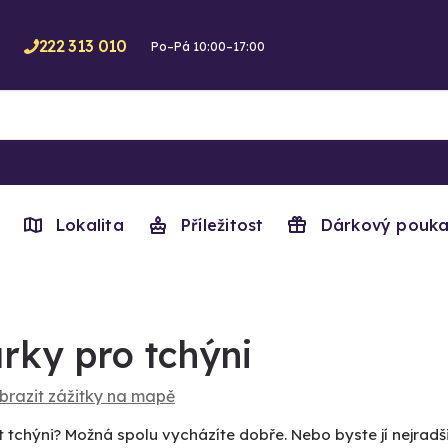
222 313 010
Po–Pá 10:00–17:00
Lokalita
Příležitost
Dárkový pouka
rky pro tchýni
brazit zážitky na mapě
 tchýni? Možná spolu vycházíte dobře. Nebo byste jí nejradš