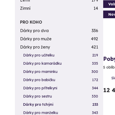
Letní
179
Vol
Zimní
14
Nov
PRO KOHO
Dárky pro dva
336
Dárky pro muže
492
Dárky pro ženy
421
Dárky pro učitelku
219
Pob
Dárky pro kamarádku
335
S oblí
Dárky pro maminku
300
Sl
Dárky pro babičku
172
Dárky pro přítelkyni
344
12 
Dárky pro sestru
330
Dárky pro tchýni
233
Dárky pro manželku
343