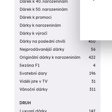
Dárek k 40. narozeninám
453
Dárek k 50. narozeninám
378
Dárek k promoci
245
Dárky k narozeninám
551
Dárky k výročí
294
Dárky na poslední chvíli
450
Nejprodávanější dárky
56
Originální dárky k narozeninám
422
Sezóna F1
4
Svatební dary
196
Viděli jste v TV
31
Vánoční dárky
311
DRUH
Luxusní dárky
142