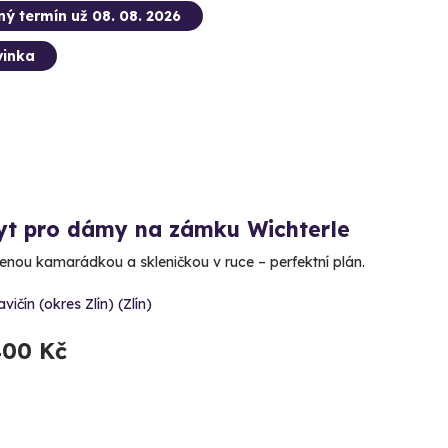
ný termín už 08. 08. 2026
inka
yt pro dámy na zámku Wichterle
benou kamarádkou a skleničkou v ruce – perfektní plán.
avičín (okres Zlín) (Zlín)
400 Kč