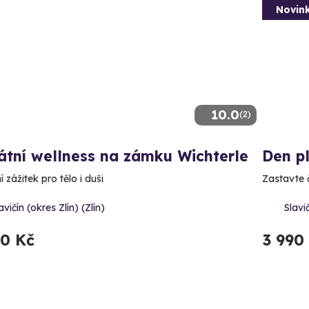
Novin
10.0
(2)
átní wellness na zámku Wichterle
Den p
 zážitek pro tělo i duši
Zastavte 
avičín (okres Zlín) (Zlín)
Slavič
90 Kč
3 990