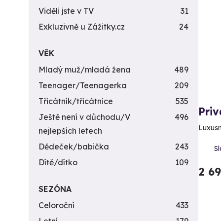
Viděli jste v TV
31
Exkluzivně u Zážitky.cz
24
VĚK
Mladý muž/mladá žena
489
Teenager/Teenagerka
209
Třicátník/třicátnice
535
Priv
Ještě není v důchodu/V
496
Luxusní
nejlepších letech
Dědeček/babička
243
Sl
Dítě/dítko
109
2 6
SEZÓNA
Celoroční
433