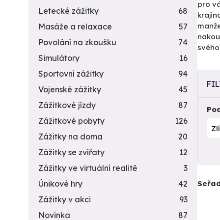
pro vá
Letecké zážitky
68
krajin
manže
Masáže a relaxace
57
nakoup
Povolání na zkoušku
74
svého
Simulátory
16
Sportovní zážitky
94
FI
Vojenské zážitky
45
Zážitkové jízdy
87
Pod
Zážitkové pobyty
126
Zážitky na doma
20
Zážitky se zvířaty
12
Zážitky ve virtuální realitě
3
Seřad
Únikové hry
42
Zážitky v akci
93
Novinka
87