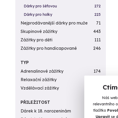
Dárky pro šéfovou
272
Dárky pro holky
223
Nejprodávanější dárky pro muže
71
Skupinové zážitky
443
Zážitky pro děti
111
Zážitky pro handicapované
246
TYP
Adrenalinové zážitky
174
Relaxační zážitky
162
Ctím
Vzdělávací zážitky
151
Náš web 
PŘILEŽITOST
relevantního 
tlačítko
Povol
Dárek k 18. narozeninám
256
Upravit
se d