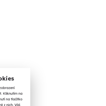
okies
zobrazení
. Kliknutím na
tí na tlačítko
é z nich. Váš