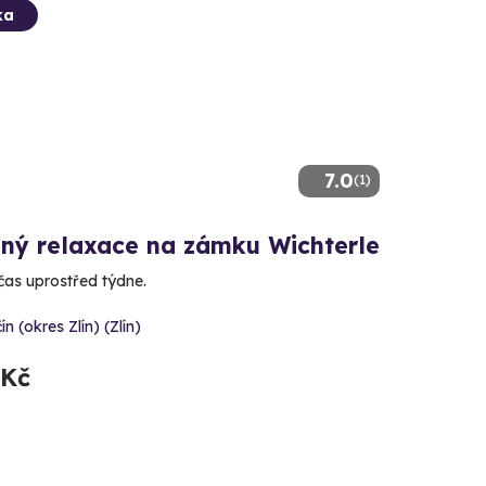
ka
7.0
(1)
lný relaxace na zámku Wichterle
čas uprostřed týdne.
ín (okres Zlín) (Zlín)
 Kč