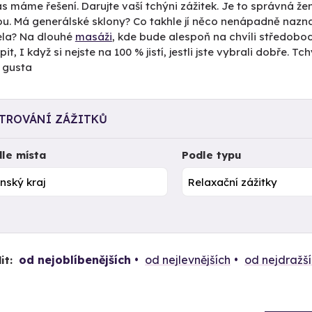
s máme řešení. Darujte vaší tchýni zážitek. Je to správná žen
ou. Má generálské sklony? Co takhle jí něco nenápadně naznač
la? Na dlouhé
masáži
, kde bude alespoň na chvíli středobod
it, I když si nejste na 100 % jistí, jestli jste vybrali dobře. 
 gusta
LTROVÁNÍ ZÁŽITKŮ
le místa
Podle typu
od nejoblíbenějších
od nejlevnějších
od nejdražš
it: