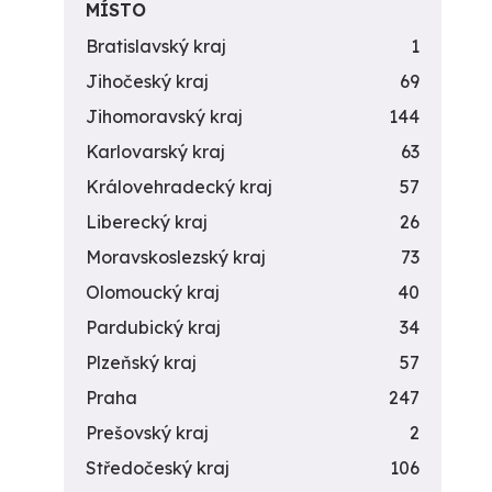
MÍSTO
Bratislavský kraj
1
Jihočeský kraj
69
Jihomoravský kraj
144
Karlovarský kraj
63
Královehradecký kraj
57
Liberecký kraj
26
Moravskoslezský kraj
73
Olomoucký kraj
40
Pardubický kraj
34
Plzeňský kraj
57
Praha
247
Prešovský kraj
2
Středočeský kraj
106