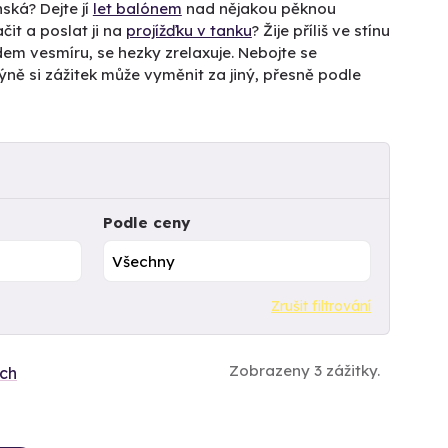
ská? Dejte jí
let balónem
nad nějakou pěknou
it a poslat ji na
projížďku v tanku
? Žije příliš ve stínu
em vesmíru, se hezky zrelaxuje. Nebojte se
Tchýně si zážitek může vyměnit za jiný, přesně podle
Podle ceny
Zrušit filtrování
Zobrazeny 3 zážitky.
ích