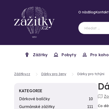
O nás
Blog
Kontakt
Zážitky
Pobyty
Pro koho
Zážitky.cz
Dárky pro ženy
Dárky pro tchýni
Dá
KATEGORIE
Zo
Dárkové balíčky
10
Co dát
Gurmánské zážitky
111