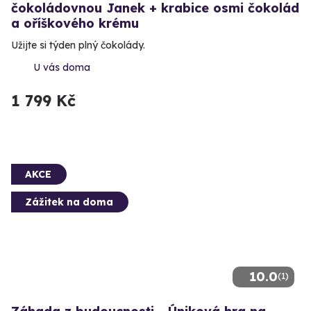
čokoládovnou Janek + krabice osmi čokolád
a oříškového krému
Užijte si týden plný čokolády.
U vás doma
1 799 Kč
AKCE
Zážitek na doma
10.0
(1)