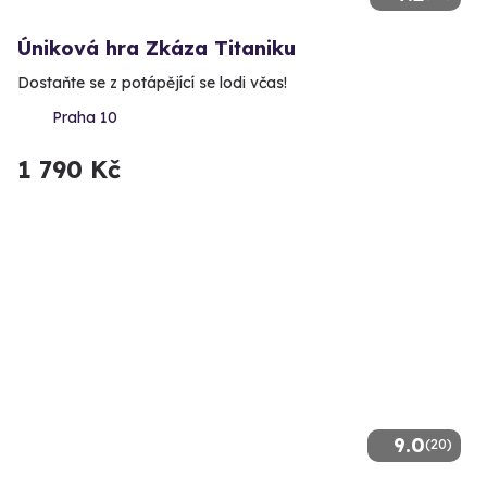
Úniková hra Zkáza Titaniku
Dostaňte se z potápějící se lodi včas!
Praha 10
1 790 Kč
9.0
(20)