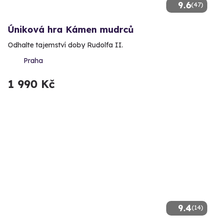
9.6
(47)
Úniková hra Kámen mudrců
Odhalte tajemství doby Rudolfa II.
Praha
1 990 Kč
9.4
(14)