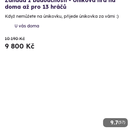
Záhada z budoucnosti - Úniková hra na
doma až pro 13 hráčů
Když nemůžete na únikovku, přijede únikovka za vámi :)
U vás doma
10 190 Kč
9 800 Kč
9.7
(57)