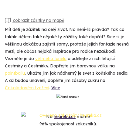
Zobrazit zážitky na mapě
Mít děti je zážitek na celý život. No není-liž pravda? Tak co
takhle dětem také nějaké ty zážitky také dopřát? Sice si je
většinou dokážou zajistit samy, protože jejich fantazie nezná
mezí, ale občas nějaká inspirace pro rodiče nezaškodí.
Vezměte je do
větrného tunelu
a udělejte z nich létající
Čestmíry a Čestmírky. Dopřejte jim barevnou válku na
paintballu
. Ukažte jim jak nádherný je svět z koňského sedla.
A až budou unavení, doplňte jim zásoby cukru na
Čokoládovém tvoření
.
Více
Na
heureka.cz
máme
96% spokojenost zákazníků.