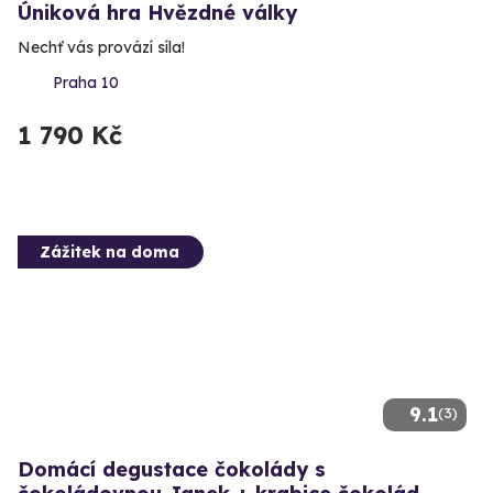
Úniková hra Hvězdné války
Nechť vás provází síla!
Praha 10
1 790 Kč
Zážitek na doma
9.1
(3)
Domácí degustace čokolády s