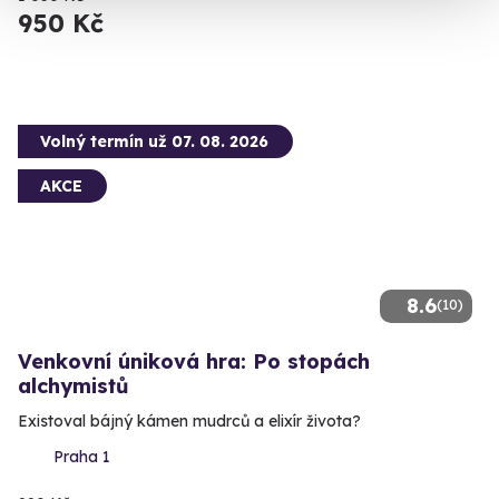
950 Kč
Volný termín už 07. 08. 2026
AKCE
8.6
(10)
Venkovní úniková hra: Po stopách
alchymistů
Existoval bájný kámen mudrců a elixír života?
Praha 1