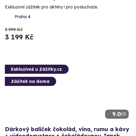
Exkluzivní zážitek pro aktéry i pro posluchače.
Praha 4
3 999 Kč
3 199 Kč
Exkluzivně u Zážitky.cz
Zážitek na doma
9.0
(2)
Dárkový balíček čokolád, vína, rumu a kávy
+ videodegustace s čokoládovnou Janek