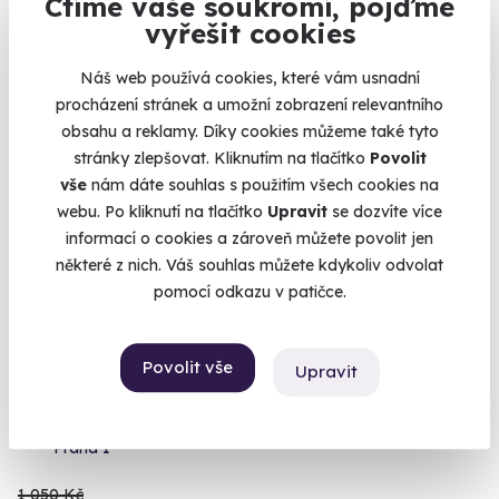
Ctíme vaše soukromí, pojďme
vyřešit cookies
1 880 Kč
Náš web používá cookies, které vám usnadní
procházení stránek a umožní zobrazení relevantního
obsahu a reklamy. Díky cookies můžeme také tyto
Volný termín už 07. 08. 2026
stránky zlepšovat. Kliknutím na tlačítko
Povolit
vše
nám dáte souhlas s použitím všech cookies na
webu. Po kliknutí na tlačítko
Upravit
se dozvíte více
informací o cookies a zároveň můžete povolit jen
některé z nich. Váš souhlas můžete kdykoliv odvolat
pomocí odkazu v patičce.
7.8
(20)
Povolit vše
Upravit
Venkovní úniková hra: Templářská šifra
Vydejte se na cestu templářských rytířů.
Praha 1
1 050 Kč