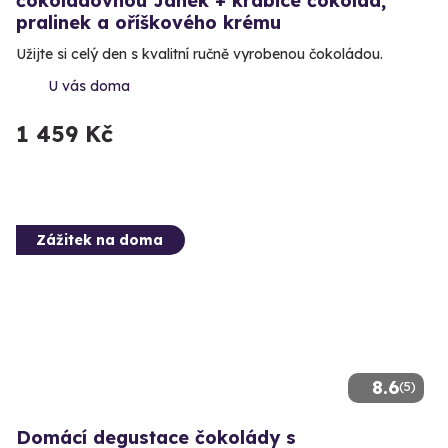
čokoládovnou Janek + krabice čokolád,
pralinek a oříškového krému
Užijte si celý den s kvalitní ručně vyrobenou čokoládou.
U vás doma
1 459 Kč
Zážitek na doma
8.6
(5)
Domácí degustace čokolády s