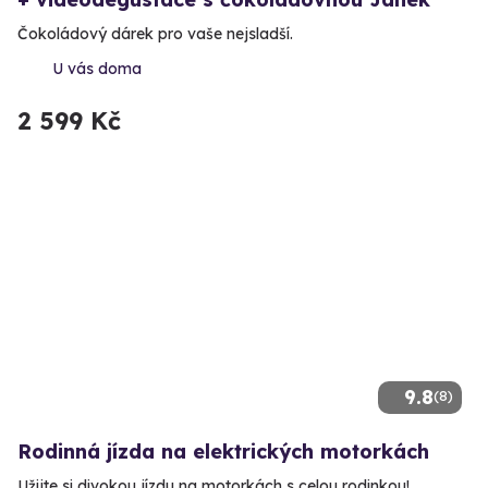
Čokoládový dárek pro vaše nejsladší.
U vás doma
2 599 Kč
9.8
(8)
Rodinná jízda na elektrických motorkách
Užijte si divokou jízdu na motorkách s celou rodinkou!