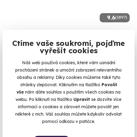
9.6
(1897)
Let balónem
Ctíme vaše soukromí, pojďme
Dechberoucí výhled a nezapomenutelný zážitek
vyřešit cookies
Bouzov (+ 40 dalších lokalit)
Náš web používá cookies, které vám usnadní
3 490 Kč
procházení stránek a umožní zobrazení relevantního
2 590 Kč
obsahu a reklamy. Díky cookies můžeme také tyto
stránky zlepšovat. Kliknutím na tlačítko
Povolit
vše
nám dáte souhlas s použitím všech cookies na
webu. Po kliknutí na tlačítko
Upravit
se dozvíte více
Zobrazit zážitky na mapě
informací o cookies a zároveň můžete povolit jen
Mít děti je zážitek na celý život. No není-liž pravda? Tak co
některé z nich. Váš souhlas můžete kdykoliv odvolat
takhle dětem také nějaké ty zážitky také dopřát? Sice si je
pomocí odkazu v patičce.
většinou dokážou zajistit samy, protože jejich fantazie nezná
mezí, ale občas nějaká inspirace pro rodiče nezaškodí.