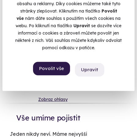
Čestmíry a Čestmírky. Dopřejte jim barevnou válku na
obsahu a reklamy. Díky cookies můžeme také tyto
paintballu
. Ukažte jim jak nádherný je svět z koňského sedla.
stránky zlepšovat. Kliknutím na tlačítko
Povolit
A až budou unavení, doplňte jim zásoby cukru na
vše
nám dáte souhlas s použitím všech cookies na
Čokoládovém tvoření
.
Více
webu. Po kliknutí na tlačítko
Upravit
se dozvíte více
informací o cookies a zároveň můžete povolit jen
některé z nich. Váš souhlas můžete kdykoliv odvolat
pomocí odkazu v patičce.
Na
heureka.cz
máme
96% spokojenost zákazníků.
Povolit vše
Upravit
Co si o nás myslí
Zobraz ohlasy
Vše umíme pojistit
Jeden nikdy neví. Máme nejvyšší