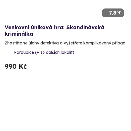
7.8
(4)
Venkovní úniková hra: Skandinávská
kriminálka
Zhostěte se úlohy detektiva a vyšetřete komplikovaný případ.
Pardubice (+ 13 dalších lokalit)
990 Kč