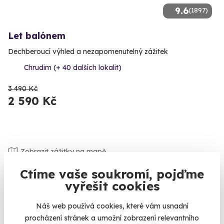
9.6
(1897)
Let balónem
Dechberoucí výhled a nezapomenutelný zážitek
Chrudim (+ 40 dalších lokalit)
3 490 Kč
2 590 Kč
Zobrazit zážitky na mapě
Mít děti je zážitek na celý život. No není-liž pravda? Tak co
Ctíme vaše soukromí, pojďme
takhle dětem také nějaké ty zážitky také dopřát? Sice si je
vyřešit cookies
většinou dokážou zajistit samy, protože jejich fantazie nezná
mezí, ale občas nějaká inspirace pro rodiče nezaškodí.
Náš web používá cookies, které vám usnadní
Vezměte je do
větrného tunelu
a udělejte z nich létající
procházení stránek a umožní zobrazení relevantního