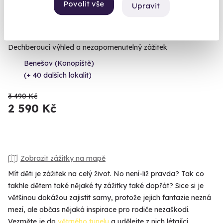
Povolit vše
Upravit
9.6
(1897)
Let balónem
Dechberoucí výhled a nezapomenutelný zážitek
Benešov (Konopiště)
(+ 40 dalších lokalit)
3 490 Kč
2 590 Kč
Zobrazit zážitky na mapě
Mít děti je zážitek na celý život. No není-liž pravda? Tak co
takhle dětem také nějaké ty zážitky také dopřát? Sice si je
většinou dokážou zajistit samy, protože jejich fantazie nezná
mezí, ale občas nějaká inspirace pro rodiče nezaškodí.
Vezměte je do
větrného tunelu
a udělejte z nich létající