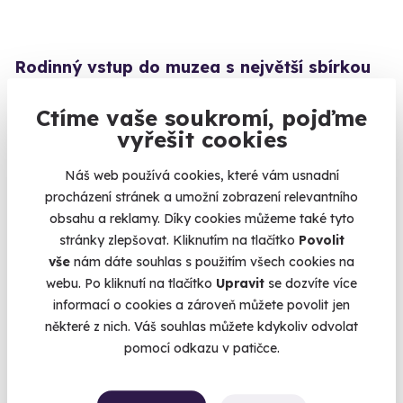
Rodinný vstup do muzea s největší sbírkou
LEGO
Ctíme vaše soukromí, pojďme
Muzeum, kde si hraje celá rodina.
vyřešit cookies
Kutná Hora (+ 4 další lokality)
Náš web používá cookies, které vám usnadní
620 Kč
procházení stránek a umožní zobrazení relevantního
obsahu a reklamy. Díky cookies můžeme také tyto
stránky zlepšovat. Kliknutím na tlačítko
Povolit
vše
nám dáte souhlas s použitím všech cookies na
Volný termín už 10. 08. 2026
webu. Po kliknutí na tlačítko
Upravit
se dozvíte více
informací o cookies a zároveň můžete povolit jen
AKCE
některé z nich. Váš souhlas můžete kdykoliv odvolat
pomocí odkazu v patičce.