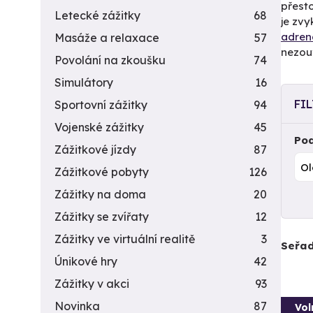
přesto
Letecké zážitky
68
je zvy
adren
Masáže a relaxace
57
nezou
Povolání na zkoušku
74
Simulátory
16
FI
Sportovní zážitky
94
Vojenské zážitky
45
Pod
Zážitkové jízdy
87
Zážitkové pobyty
126
Zážitky na doma
20
Zážitky se zvířaty
12
Zážitky ve virtuální realitě
3
Seřad
Únikové hry
42
Zážitky v akci
93
Novinka
87
Vol