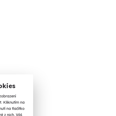
okies
zobrazení
. Kliknutím na
tí na tlačítko
é z nich. Váš