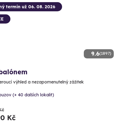
ný termín už 06. 08. 2026
CE
9.6
(1897)
 balónem
roucí výhled a nezapomenutelný zážitek
uzov (+ 40 dalších lokalit)
Kč
90 Kč