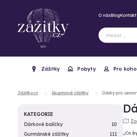
O nás
Blog
Kontakt
Zážitky
Pobyty
Pro koho
Zážitky.cz
Skupinové zážitky
Dárky pro senior
Dá
KATEGORIE
Zo
Dárkové balíčky
10
„Co by
Gurmánské zážitky
111