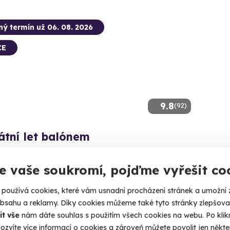
ný termín už 06. 08. 2026
CE
9.8
(92)
átní let balónem
lónem jen pro vás a vaše blízké.
e vaše soukromí, pojďme vyřešit co
uzov (+ 41 dalších lokalit)
používá cookies, které vám usnadní procházení stránek a umožní 
 Kč
obsahu a reklamy. Díky cookies můžeme také tyto stránky zlepšovat
490 Kč
it vše
nám dáte souhlas s použitím všech cookies na webu. Po kliknu
ozvíte více informací o cookies a zároveň můžete povolit jen někter