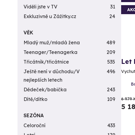
Viděli jste v TV
31
AK
Exkluzivně u Zážitky.cz
24
VĚK
Mladý muž/mladá žena
489
Teenager/Teenagerka
209
Let
Třicátník/třicátnice
535
Ještě není v důchodu/V
496
Vychut
nejlepších letech
Bo
Dědeček/babička
243
Dítě/dítko
109
6 979 
5 1
SEZÓNA
Celoroční
433