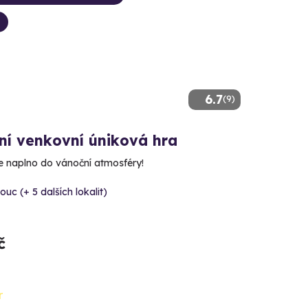
6.7
(9)
ní venkovní úniková hra
e naplno do vánoční atmosféry!
uc (+ 5 dalších lokalit)
č