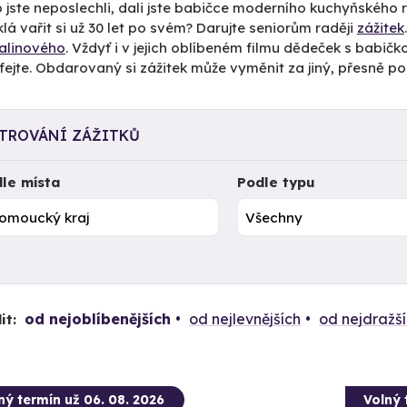
 jste neposlechli, dali jste babičce moderního kuchyňského r
klá vařit si už 30 let po svém? Darujte seniorům raději
zážitek
alinového
. Vždyť i v jejich oblíbeném filmu dědeček s babičko
fejte. Obdarovaný si zážitek může vyměnit za jiný, přesně p
LTROVÁNÍ ZÁŽITKŮ
le místa
Podle typu
od nejoblíbenějších
od nejlevnějších
od nejdražš
it:
ný termín už 06. 08. 2026
Volný 