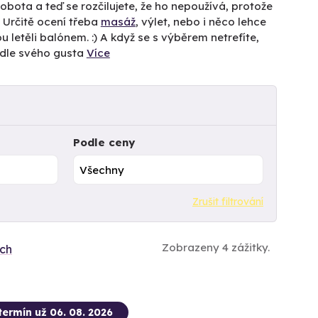
obota a teď se rozčilujete, že ho nepoužívá, protože
. Určitě ocení třeba
masáž
, výlet, nebo i něco lehce
u letěli balónem. :) A když se s výběrem netrefíte,
odle svého gusta
Více
Podle ceny
Zrušit filtrování
Zobrazeny 4 zážitky.
ích
termín už 06. 08. 2026