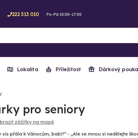
222 313 010
Po–Pá 10:00–17:00
Lokalita
Příležitost
Dárkový pouka
y
rky pro seniory
brazit zážitky na mapě
 sis přála k Vánocům, babi?“ - „Ale se mnou si nedělejte ško