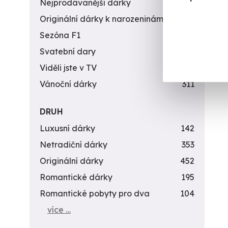
Nejprodávanější dárky
56
Originální dárky k narozeninám
422
Sezóna F1
4
Svatební dary
196
Viděli jste v TV
31
Vánoční dárky
311
DRUH
Luxusní dárky
142
Netradiční dárky
353
Originální dárky
452
Romantické dárky
195
Romantické pobyty pro dva
104
více …