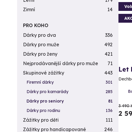
Letní
179
Vol
Zimní
14
AK
PRO KOHO
Dárky pro dva
336
Dárky pro muže
492
Dárky pro ženy
421
Nejprodávanější dárky pro muže
71
Let
Skupinové zážitky
443
Dechbe
Firemní dárky
301
Bo
Dárky pro kamarády
285
Dárky pro seniory
81
3 490 
Dárky pro rodinu
136
2 5
Zážitky pro děti
111
Zážitky pro handicapované
246