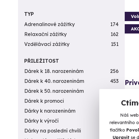
TYP
Vol
Adrenalinové zážitky
174
AK
Relaxační zážitky
162
Vzdělávací zážitky
151
PŘILEŽITOST
Dárek k 18. narozeninám
256
Dárek k 40. narozeninám
453
Priv
Dárek k 50. narozeninám
378
Let ba
Dárek k promoci
245
Ctím
Bo
Dárky k narozeninám
551
Náš web 
Dárky k výročí
294
16 870
relevantního 
14 
tlačítko
Povol
Dárky na poslední chvíli
450
Upravit
se d