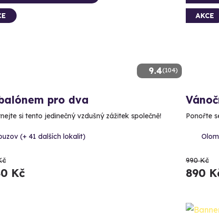
CE
AKCE
9.4
(104)
 balónem pro dva
Vánoč
nejte si tento jedinečný vzdušný zážitek společně!
Ponořte s
uzov (+ 41 dalších lokalit)
Olomo
Kč
990 Kč
80 Kč
890 K