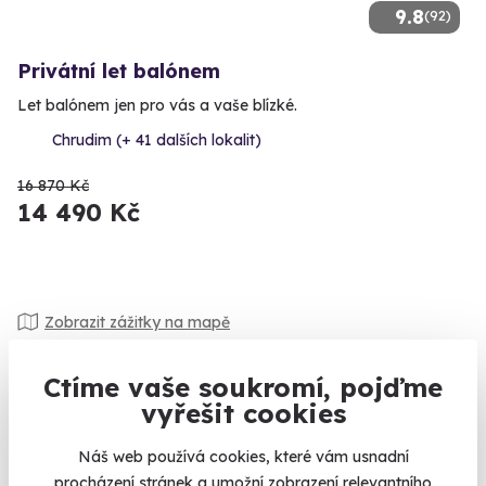
9.8
(92)
Privátní let balónem
Let balónem jen pro vás a vaše blízké.
Chrudim (+ 41 dalších lokalit)
16 870 Kč
14 490 Kč
Zobrazit zážitky na mapě
„Co by sis přála k Vánocům, babi?“ - „Ale se mnou si
Ctíme vaše soukromí, pojďme
nedělejte škodu, já už nic nepotřebuju.“ Připomíná vám to
vyřešit cookies
něco? A přesto jste neposlechli, dali jste babičce moderního
kuchyňského robota a teď se rozčilujete, že ho nepoužívá,
Náš web používá cookies, které vám usnadní
protože je zvyklá vařit si už 30 let po svém? Darujte seniorům
procházení stránek a umožní zobrazení relevantního
raději
zážitek
. Určitě ocení třeba
masáž
, výlet, nebo i něco