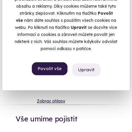
obsahu a reklamy. Díky cookies můžeme také tyto
lehce
adrenalinového
. Vždyť i v jejich oblíbeném filmu
stránky zlepšovat. Kliknutím na tlačítko
Povolit
dědeček s babičkou letěli balónem. :) A když se s výběrem
vše
nám dáte souhlas s použitím všech cookies na
netrefíte, nezoufejte. Obdarovaný si zážitek může vyměnit za
webu. Po kliknutí na tlačítko
Upravit
se dozvíte více
jiný, přesně podle svého gusta
Více
informací o cookies a zároveň můžete povolit jen
některé z nich. Váš souhlas můžete kdykoliv odvolat
pomocí odkazu v patičce.
Na
heureka.cz
máme
96% spokojenost zákazníků.
Povolit vše
Upravit
Co si o nás myslí
Zobraz ohlasy
Vše umíme pojistit