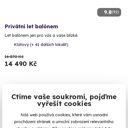
9.8
(92)
Privátní let balónem
Let balónem jen pro vás a vaše blízké.
Klatovy (+ 41 dalších lokalit)
16 870 Kč
14 490 Kč
Volný termín už 15. 08. 2026
Ctíme vaše soukromí, pojďme
vyřešit cookies
Náš web používá cookies, které vám usnadní
procházení stránek a umožní zobrazení relevantního