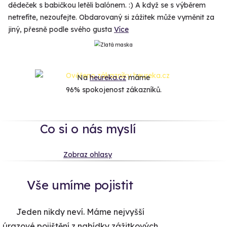
dědeček s babičkou letěli balónem. :) A když se s výběrem
netrefíte, nezoufejte. Obdarovaný si zážitek může vyměnit za
jiný, přesně podle svého gusta
Více
Na
heureka.cz
máme
96% spokojenost zákazníků.
Co si o nás myslí
Zobraz ohlasy
Vše umíme pojistit
Jeden nikdy neví. Máme nejvyšší
úrazové pojištění z nabídky zážitkových