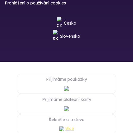
Prohlášení o používání cookies
Česko
Slovensko
Přijímáme poukázky
Přijímáme platební karty
Řekněte si o slevu
Více