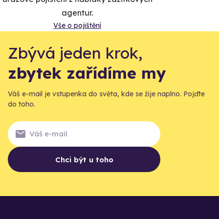
agentur.
Vše o pojištění
Zbývá jeden krok,
zbytek zařídíme my
Váš e-mail je vstupenka do světa, kde se žije naplno. Pojďte
do toho.
Chci být u toho