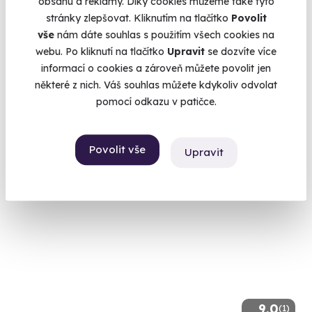
obsahu a reklamy. Díky cookies můžeme také tyto
9.6
stránky zlepšovat. Kliknutím na tlačítko
Povolit
(12)
vše
nám dáte souhlas s použitím všech cookies na
webu. Po kliknutí na tlačítko
Upravit
se dozvíte více
Základní fotografický kurz
informací o cookies a zároveň můžete povolit jen
Naučte se ovládat svůj fotoaparát.
některé z nich. Váš souhlas můžete kdykoliv odvolat
Plzeň (+ 4 další lokality)
pomocí odkazu v patičce.
2 990 Kč
Povolit vše
Upravit
9.0
(1)