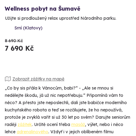
Wellness pobyt na Šumavě
Užijte si prodloužený relax uprostřed Národního parku.
Srní (Klatovy)
8 690 Kč
7 690 Kč
Zobrazit zážitky na mapě
„Co by sis přála k Vánocům, babi?“ - „Ale se mnou si
nedělejte škodu, já už nic nepotřebuju.“ Připomíná vám to
něco? A přesto jste neposlechli, dali jste babičce moderního
kuchyňského robota a teď se rozčilujete, že ho nepoužívá,
protože je zvyklá vařit si už 30 let po svém? Darujte seniorům
raději
zážitek
. Určitě ocení třeba
masáž
, výlet, nebo i něco
lehce
adrenalinového
. Vždyť i v jejich oblíbeném filmu