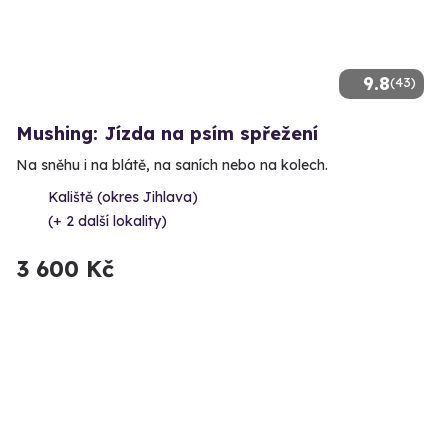
9.8
(43)
Mushing: Jízda na psím spřežení
Na sněhu i na blátě, na saních nebo na kolech.
Kaliště (okres Jihlava)
(+ 2 další lokality)
3 600 Kč