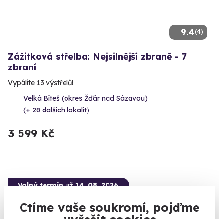
9.4
(4)
Zážitková střelba: Nejsilnější zbraně - 7
zbraní
Vypálíte 13 výstřelů!
Velká Bíteš (okres Žďár nad Sázavou)
(+ 28 dalších lokalit)
3 599 Kč
Volný termín už 14. 08. 2026
Ctíme vaše soukromí, pojďme
vyřešit cookies