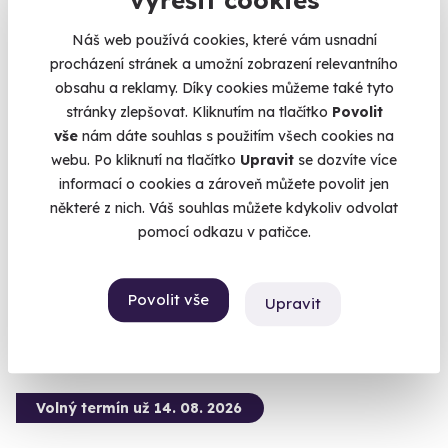
Náš web používá cookies, které vám usnadní
procházení stránek a umožní zobrazení relevantního
8.9
(17)
obsahu a reklamy. Díky cookies můžeme také tyto
stránky zlepšovat. Kliknutím na tlačítko
Povolit
Zážitková střelba: Zbraně z online stříleček -
vše
nám dáte souhlas s použitím všech cookies na
11 zbraní
webu. Po kliknutí na tlačítko
Upravit
se dozvíte více
Vyzkoušejte si naživo zbraně, které znáte z oblíbených
informací o cookies a zároveň můžete povolit jen
stříleček!
některé z nich. Váš souhlas můžete kdykoliv odvolat
Velká Bíteš (okres Žďár nad Sázavou)
pomocí odkazu v patičce.
(+ 28 dalších lokalit)
2 999 Kč
Povolit vše
Upravit
Volný termín už 14. 08. 2026