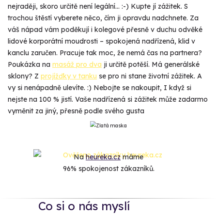
nejraději, skoro určitě není legální... :-) Kupte jí zážitek. S
trochou štěstí vyberete něco, čím ji opravdu nadchnete. Za
váš nápad vám poděkují i kolegové přesně v duchu odvěké
lidové korporátní moudrosti – spokojená nadřízená, klid v
kanclu zaručen. Pracuje tak moc, že nemá čas na partnera?
Poukázka na
masáž pro dva
ji určitě potěší. Má generálské
sklony? Z
projížďky v tanku
se pro ni stane životní zážitek. A
vy si nenápadně ulevíte. :) Nebojte se nakoupit, I když si
nejste na 100 % jistí. Vaše nadřízená si zážitek může zadarmo
vyměnit za jiný, přesně podle svého gusta
Na
heureka.cz
máme
96% spokojenost zákazníků.
Co si o nás myslí