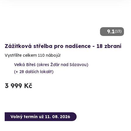
9.1
(13)
Zážitková střelba pro nadšence - 18 zbraní
Vystřílíte celkem 110 nábojů!
Velká Bíteš (okres Žďár nad Sázavou)
(+ 28 dalších lokalit)
3 999 Kč
Volný termín už 11. 08. 2026