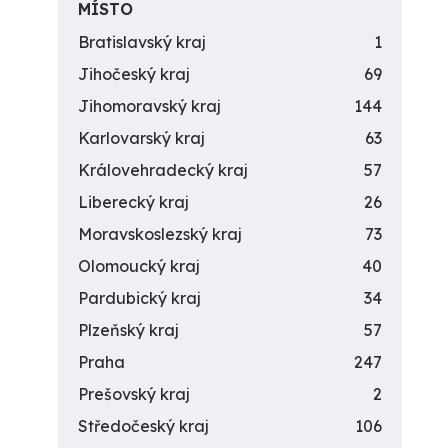
MÍSTO
Bratislavský kraj
1
Jihočeský kraj
69
Jihomoravský kraj
144
Karlovarský kraj
63
Královehradecký kraj
57
Liberecký kraj
26
Moravskoslezský kraj
73
Olomoucký kraj
40
Pardubický kraj
34
Plzeňský kraj
57
Praha
247
Prešovský kraj
2
Středočeský kraj
106