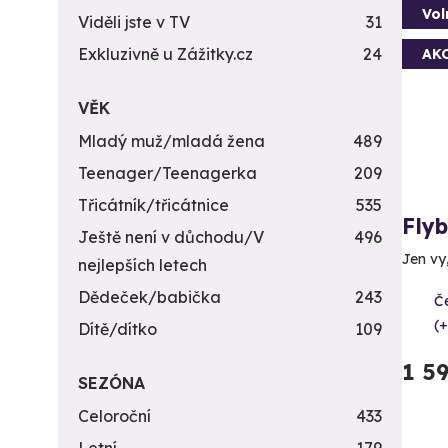
Vol
Viděli jste v TV
31
Exkluzivně u Zážitky.cz
24
AK
VĚK
Mladý muž/mladá žena
489
Teenager/Teenagerka
209
Třicátník/třicátnice
535
Fly
Ještě není v důchodu/V
496
Jen vy
nejlepších letech
Dědeček/babička
243
Č
(+
Dítě/dítko
109
1 5
SEZÓNA
Celoroční
433