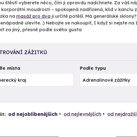
ou štěstí vyberete něco, čím ji opravdu nadchnete. Za váš 
 korporátní moudrosti – spokojená nadřízená, klid v kanclu 
zka na
masáž pro dva
ji určitě potěší. Má generálské sklony
nenápadně ulevíte. :) Nebojte se nakoupit, I když si nejste na
t za jiný, přesně podle svého gusta
LTROVÁNÍ ZÁŽITKŮ
le místa
Podle typu
od nejoblíbenějších
od nejlevnějších
od nejdražš
it: