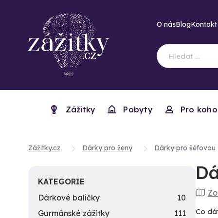
O nás
Blog
Kontakt
Zážitky
Pobyty
Pro koho
Zážitky.cz
Dárky pro ženy
Dárky pro šéfovou
Dá
KATEGORIE
Zo
Dárkové balíčky
10
Co dát 
Gurmánské zážitky
111