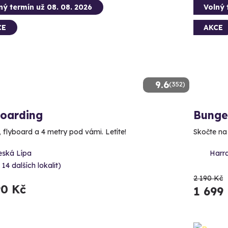
ný termín už 08. 08. 2026
Volný 
CE
AKCE
9.6
(352)
boarding
Bunge
, flyboard a 4 metry pod vámi. Letíte!
Skočte na 
eská Lípa
Harr
 14 dalších lokalit)
2 190 Kč
90 Kč
1 699