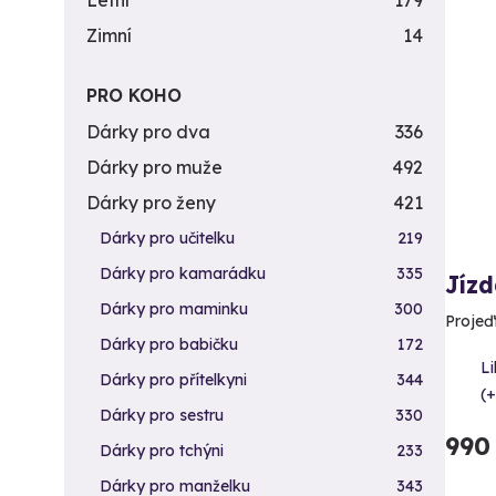
Letní
179
Zimní
14
PRO KOHO
Dárky pro dva
336
Dárky pro muže
492
Dárky pro ženy
421
Dárky pro učitelku
219
Dárky pro kamarádku
335
Jízd
Dárky pro maminku
300
Projeď
Dárky pro babičku
172
Li
Dárky pro přítelkyni
344
(+
Dárky pro sestru
330
990
Dárky pro tchýni
233
Dárky pro manželku
343