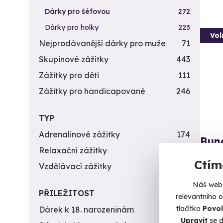
Dárky pro šéfovou
272
Dárky pro holky
223
Vol
Nejprodávanější dárky pro muže
71
Skupinové zážitky
443
Zážitky pro děti
111
Zážitky pro handicapované
246
TYP
Adrenalinové zážitky
174
Bun
Relaxační zážitky
162
Skočte 
Ctím
Vzdělávací zážitky
151
H
Náš web 
PŘILEŽITOST
relevantního 
5 8
tlačítko
Povol
Dárek k 18. narozeninám
256
Upravit
se d