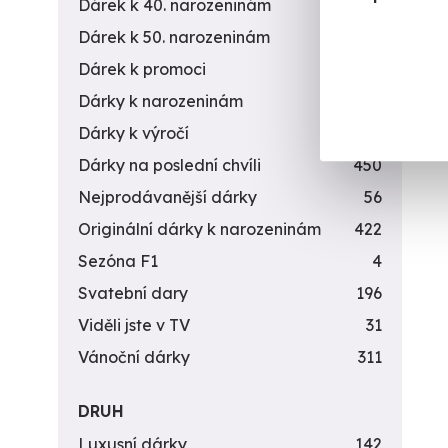
Dárek k 40. narozeninám
453
Dárek k 50. narozeninám
378
Dárek k promoci
245
Dárky k narozeninám
551
Dárky k výročí
294
Dárky na poslední chvíli
450
Nejprodávanější dárky
56
Originální dárky k narozeninám
422
Sezóna F1
4
Svatební dary
196
Viděli jste v TV
31
Vánoční dárky
311
DRUH
Luxusní dárky
142