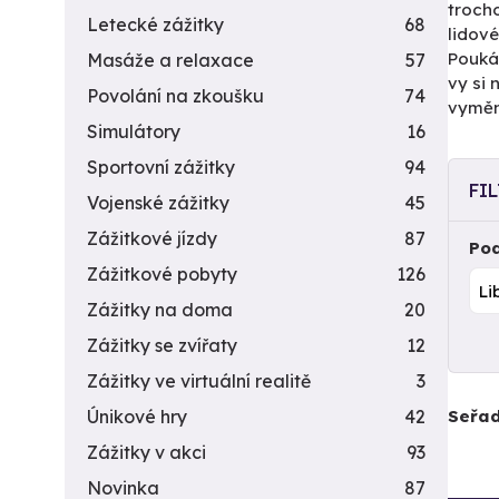
troch
Letecké zážitky
68
lidové
Pouká
Masáže a relaxace
57
vy si 
Povolání na zkoušku
74
vyměni
Simulátory
16
Sportovní zážitky
94
FI
Vojenské zážitky
45
Zážitkové jízdy
87
Pod
Zážitkové pobyty
126
Zážitky na doma
20
Zážitky se zvířaty
12
Zážitky ve virtuální realitě
3
Seřad
Únikové hry
42
Zážitky v akci
93
Novinka
87