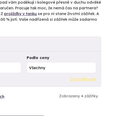
nápad vám poděkují i kolegové přesně v duchu odvěké
zaručen. Pracuje tak moc, že nemá čas na partnera?
? Z
projížďky v tanku
se pro ni stane životní zážitek. A
 100 % jistí. Vaše nadřízená si zážitek může zadarmo
Podle ceny
Zrušit filtrování
Zobrazeny 4 zážitky.
ích