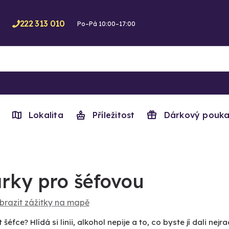
222 313 010
Po–Pá 10:00–17:00
Lokalita
Příležitost
Dárkový pouka
rky pro šéfovou
brazit zážitky na mapě
šéfce? Hlídá si linii, alkohol nepije a to, co byste jí dali nejradě