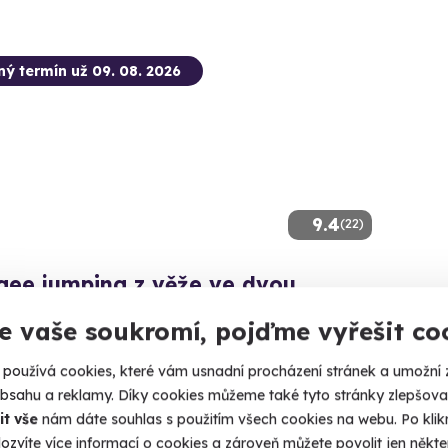
ný termín už 09. 08. 2026
9.4
(22)
gee jumping z věže ve dvou
ve dvou na laně z televizní věže.
e vaše soukromí, pojďme vyřešit co
arrachov (Semily)
používá cookies, které vám usnadní procházení stránek a umožní 
obsahu a reklamy. Díky cookies můžeme také tyto stránky zlepšovat
90 Kč
it vše
nám dáte souhlas s použitím všech cookies na webu. Po kliknu
ozvíte více informací o cookies a zároveň můžete povolit jen někter