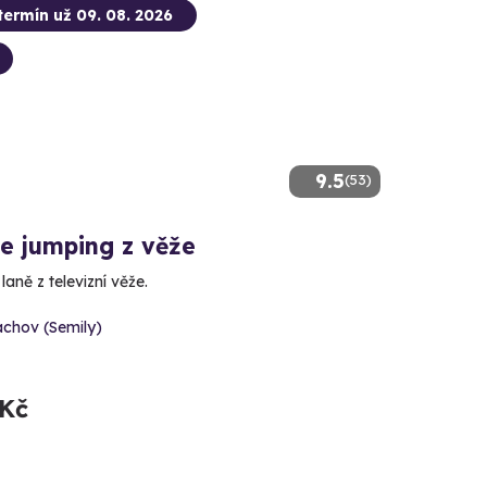
termín už 09. 08. 2026
9.5
(53)
e jumping z věže
laně z televizní věže.
achov (Semily)
 Kč