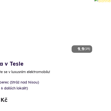
9.9
(19)
a v Tesle
te se v luxusním elektromobilu!
berec (Stráž nad Nisou)
 6 dalších lokalit)
 Kč