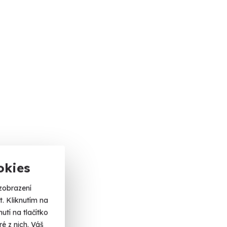
okies
zobrazení
. Kliknutím na
tí na tlačítko
é z nich. Váš