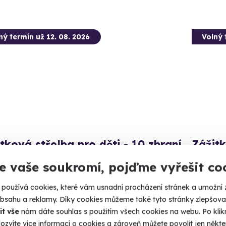
ný termín už 12. 08. 2026
Volný 
tková střelba pro děti - 10 zbraní
Zážitk
zbraní
vte se na nálož 80 nábojů.
e vaše soukromí, pojďme vyřešit co
Vystřílíte
stré (okres Svitavy)
používá cookies, které vám usnadní procházení stránek a umožní 
 28 dalších lokalit)
Bystr
obsahu a reklamy. Díky cookies můžeme také tyto stránky zlepšovat
(+ 28
it vše
nám dáte souhlas s použitím všech cookies na webu. Po kliknu
99 Kč
ozvíte více informací o cookies a zároveň můžete povolit jen někter