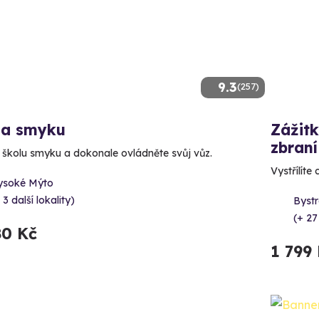
9.3
(257)
la smyku
Zážitk
zbraní
e školu smyku a dokonale ovládněte svůj vůz.
Vystřílíte
ysoké Mýto
 3 další lokality)
Bystr
(+ 27
80 Kč
1 799