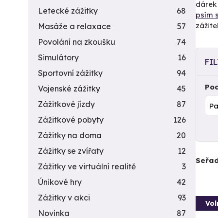
dárek 
Letecké zážitky
68
psím 
zážite
Masáže a relaxace
57
Povolání na zkoušku
74
Simulátory
16
FI
Sportovní zážitky
94
Pod
Vojenské zážitky
45
Zážitkové jízdy
87
Zážitkové pobyty
126
Zážitky na doma
20
Zážitky se zvířaty
12
Seřad
Zážitky ve virtuální realitě
3
Únikové hry
42
Zážitky v akci
93
Vol
Novinka
87