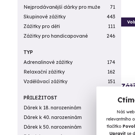
Nejprodávanější dárky pro muže
71
Skupinové zážitky
443
Vol
Zážitky pro děti
111
Zážitky pro handicapované
246
TYP
Adrenalinové zážitky
174
Relaxační zážitky
162
Vzdělávací zážitky
151
Záži
Připra
PŘILEŽITOST
Ctím
Dárek k 18. narozeninám
256
By
Náš web 
(+
Dárek k 40. narozeninám
453
relevantního 
tlačítko
Povol
Dárek k 50. narozeninám
378
1 9
Upravit
se d