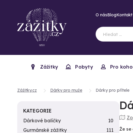
O nás
Blog
Kontakt
Zážitky
Pobyty
Pro koho
Zážitky.cz
Dárky pro muže
Dárky pro přítele
Dá
KATEGORIE
Zo
Dárkové balíčky
10
Že se 
Gurmánské zážitky
111