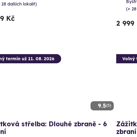
Bystr
 28 dalších lokalit)
(+ 28
99 Kč
2 999
ný termín už 11. 08. 2026
Volný 
9.5
(5)
tková střelba: Dlouhé zbraně - 6
Zážitk
ní
zbraní