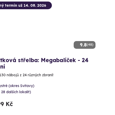
ný termín už 14. 08. 2026
9.8
(48)
tková střelba: Megabalíček - 24
ní
130 nábojů z 24 různých zbraní!
stré (okres Svitavy)
 28 dalších lokalit)
99 Kč