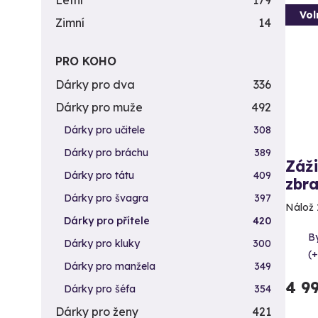
Letní
179
Vol
Zimní
14
PRO KOHO
Dárky pro dva
336
Dárky pro muže
492
Dárky pro učitele
308
Dárky pro bráchu
389
Záži
Dárky pro tátu
409
zbra
Dárky pro švagra
397
Nálož 
Dárky pro přítele
420
By
Dárky pro kluky
300
(+
Dárky pro manžela
349
4 9
Dárky pro šéfa
354
Dárky pro ženy
421