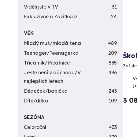
Viděli jste v TV
31
Exkluzivně u Zážitky.cz
24
VĚK
Mladý muž/mladá žena
489
Teenager/Teenagerka
209
Ško
Třicátník/třicátnice
535
Zažijt
Ještě není v důchodu/V
496
V
nejlepších letech
(+
Dědeček/babička
243
3 0
Dítě/dítko
109
SEZÓNA
Celoroční
433