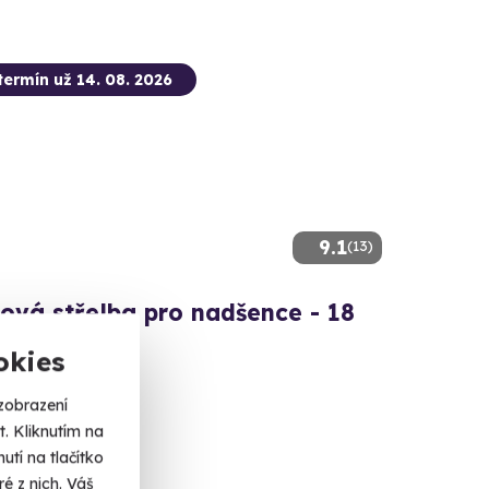
termín už 14. 08. 2026
9.1
(13)
ová střelba pro nadšence - 18
okies
 celkem 110 nábojů!
zobrazení
é (okres Svitavy)
. Kliknutím na
 dalších lokalit)
tí na tlačítko
é z nich. Váš