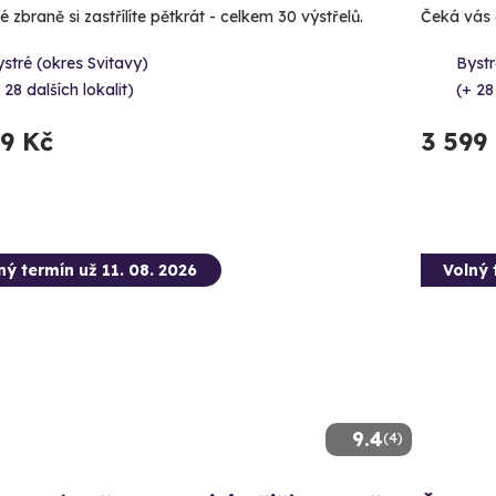
 zbraně si zastřílíte pětkrát - celkem 30 výstřelů.
Čeká vás 
stré (okres Svitavy)
Bystr
 28 dalších lokalit)
(+ 28
99 Kč
3 599
ný termín už 11. 08. 2026
Volný 
9.4
(4)