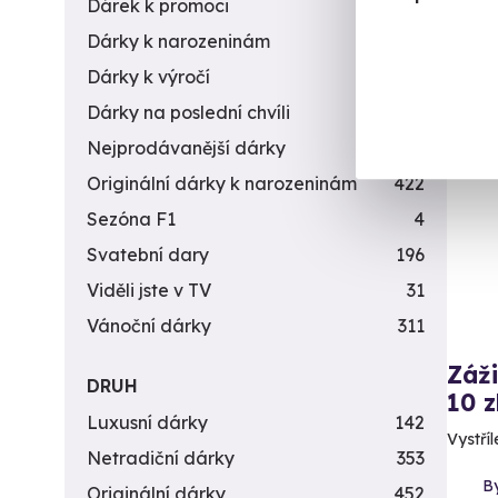
Dárek k promoci
245
Dárky k narozeninám
551
Dárky k výročí
294
Dárky na poslední chvíli
450
Vol
Nejprodávanější dárky
56
Originální dárky k narozeninám
422
Sezóna F1
4
Svatební dary
196
Viděli jste v TV
31
Vánoční dárky
311
Záži
DRUH
10 z
Luxusní dárky
142
Vystříl
Netradiční dárky
353
By
Originální dárky
452