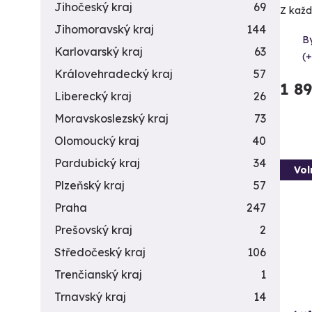
Jihočeský kraj
69
Z každé
Jihomoravský kraj
144
By
Karlovarský kraj
63
(+
Královehradecký kraj
57
1 8
Liberecký kraj
26
Moravskoslezský kraj
73
Olomoucký kraj
40
Pardubický kraj
34
Vol
Plzeňský kraj
57
Praha
247
Prešovský kraj
2
Středočeský kraj
106
Trenčianský kraj
1
Trnavský kraj
14