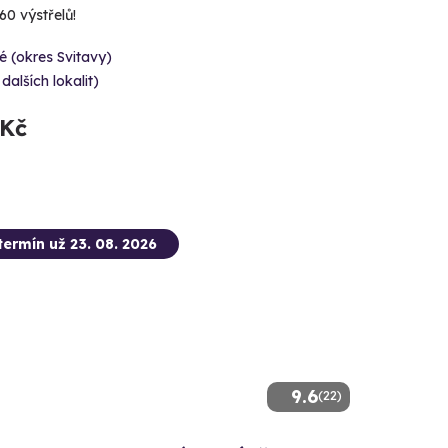
60 výstřelů!
é (okres Svitavy)
 dalších lokalit)
 Kč
termín už 23. 08. 2026
9.6
(22)