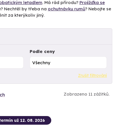
obatickým letadlem
. Má rád přírodu?
Projížďka se
e? Nechtěl by třeba na
ochutnávku rumů
? Nebojte se
nit za kterýkoliv jiný.
Podle ceny
Zrušit filtrování
Zobrazeno 11 zážitků.
ích
termín už 12. 08. 2026