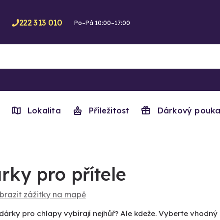
222 313 010
Po–Pá 10:00–17:00
Lokalita
Příležitost
Dárkový pouka
rky pro přítele
brazit zážitky na mapě
dárky pro chlapy vybírají nejhůř? Ale kdeže. Vyberte vhodný 