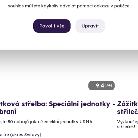
3 999
souhlas můžete kdykoliv odvolat pomocí odkazu v patičce.
Povolit vše
Upravit
ný termín už 12. 08. 2026
Volný 
9.4
(74)
tková střelba: Speciální jednotky -
Zážitk
braní
stříle
ejte 80 nábojů jako člen elitní jednotky URNA.
Vyzkoušejt
stříleček!
stré (okres Svitavy)