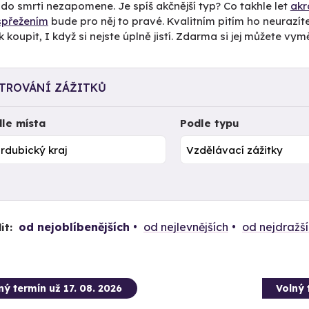
do smrti nezapomene. Je spíš akčnější typ? Co takhle let
akr
spřežením
bude pro něj to pravé. Kvalitním pitím ho neurazít
k koupit, I když si nejste úplně jistí. Zdarma si jej můžete vymě
LTROVÁNÍ ZÁŽITKŮ
le místa
Podle typu
od nejoblíbenějších
od nejlevnějších
od nejdražš
it:
ný termín už 17. 08. 2026
Volný 