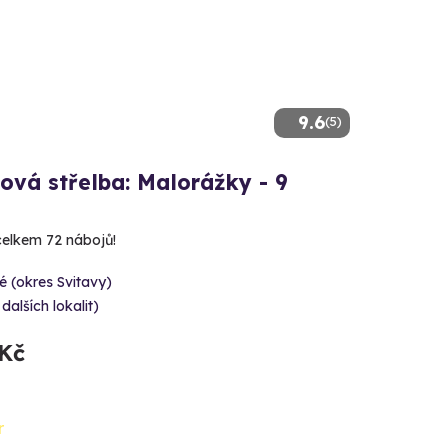
9.6
(5)
ová střelba: Malorážky - 9
 celkem 72 nábojů!
é (okres Svitavy)
 dalších lokalit)
 Kč