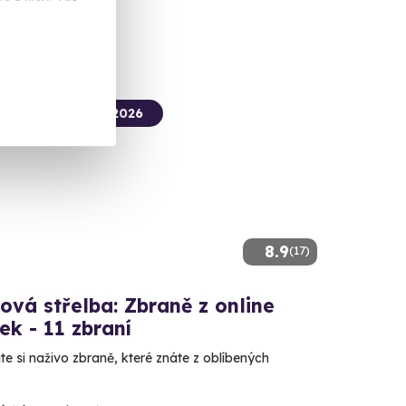
 Kč
termín už 14. 08. 2026
8.9
(17)
ová střelba: Zbraně z online
ček - 11 zbraní
e si naživo zbraně, které znáte z oblíbených