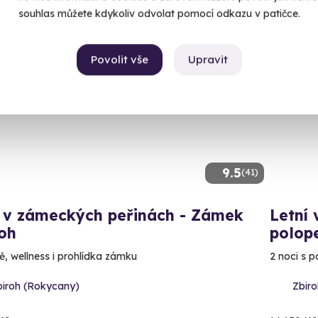
souhlas můžete kdykoliv odvolat pomocí odkazu v patičce.
Povolit vše
Upravit
ný termín už 09. 08. 2026
Volný 
CE
9.5
(41)
 v zámeckých peřinách - Zámek
Letní
oh
polope
ě, wellness i prohlídka zámku
2 noci s p
biroh (Rokycany)
Zbir