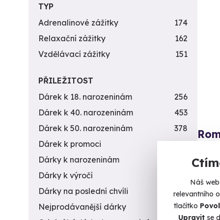
TYP
Adrenalinové zážitky
174
Relaxační zážitky
162
Vzdělávací zážitky
151
PŘILEŽITOST
Dárek k 18. narozeninám
256
Dárek k 40. narozeninám
453
Dárek k 50. narozeninám
378
Rom
Dárek k promoci
245
Nechte 
romant
Dárky k narozeninám
551
Ctím
Dárky k výročí
294
Z
Náš web 
Dárky na poslední chvíli
450
relevantního 
2 6
tlačítko
Povol
Nejprodávanější dárky
56
Upravit
se d