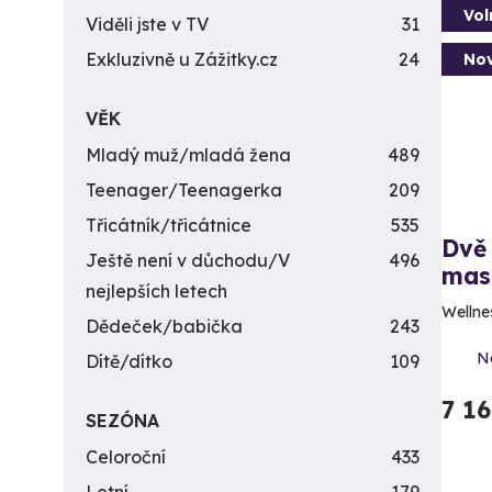
Vol
Viděli jste v TV
31
Exkluzivně u Zážitky.cz
24
Nov
VĚK
Mladý muž/mladá žena
489
Teenager/Teenagerka
209
Třicátník/třicátnice
535
Dvě 
Ještě není v důchodu/V
496
mas
nejlepších letech
Wellne
Dědeček/babička
243
N
Dítě/dítko
109
7 1
SEZÓNA
Celoroční
433