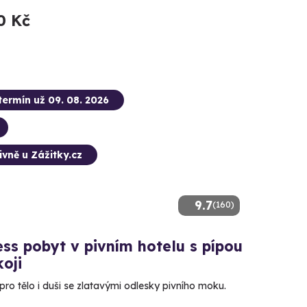
0 Kč
termín už 09. 08. 2026
ivně u Zážitky.cz
9.7
(160)
ss pobyt v pivním hotelu s pípou
oji
ro tělo i duši se zlatavými odlesky pivního moku.