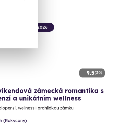
termín už 09. 08. 2026
9.5
(30)
 víkendová zámecká romantika s
nzí a unikátním wellness
olopenzí, wellness i prohlídkou zámku
oh (Rokycany)