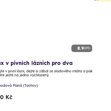
8.9
(29)
x v pivních lázních pro dva
te v pivní lázni, dejte si zábal ze sladového mláta a pak
ěte ještě na jedno vychlazený.
hodová Planá (Tachov)
90 Kč