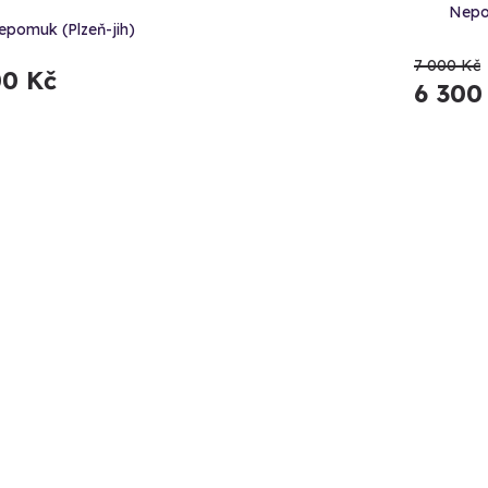
Nepo
epomuk (Plzeň-jih)
7 000 Kč
00 Kč
6 300