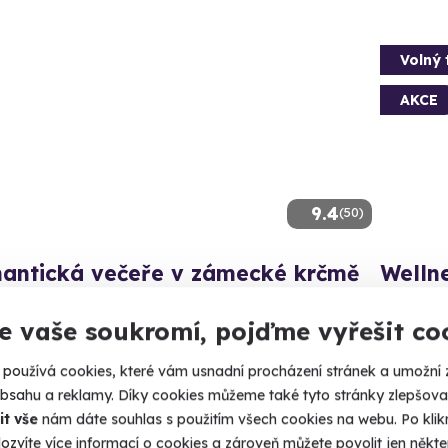
Volný 
AKCE
9.4
(50)
antická večeře v zámecké krčmě
Welln
si nosit na stůl samé dobroty a užijte si přitom
Užijte si 
ickou večeři v jedinečném prostředí zámecké krčmy.
e vaše soukromí, pojďme vyřešit co
Srní 
biroh (Rokycany)
používá cookies, které vám usnadní procházení stránek a umožní 
obsahu a reklamy. Díky cookies můžeme také tyto stránky zlepšovat
8 690 Kč
50 Kč
7 690
it vše
nám dáte souhlas s použitím všech cookies na webu. Po kliknu
ozvíte více informací o cookies a zároveň můžete povolit jen někter