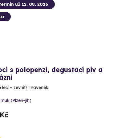
termín už 12. 08. 2026
ka
ci s polopenzí, degustací piv a
lázní
 lečí – zevnitř i navenek.
muk (Plzeň-jih)
 Kč