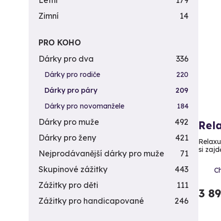
Letní
179
Zimní
14
PRO KOHO
Dárky pro dva
336
Dárky pro rodiče
220
Dárky pro páry
209
Dárky pro novomanžele
184
Dárky pro muže
492
Rela
Dárky pro ženy
421
Relaxuj
si zajd
Nejprodávanější dárky pro muže
71
Skupinové zážitky
443
C
Zážitky pro děti
111
3 8
Zážitky pro handicapované
246