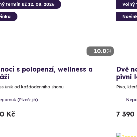
ný termín už 12. 08. 2026
Volný 
inka
Novin
10.0
(1)
noci s polopenzí, wellness a
Dvě no
áží
pivní 
ss únik od každodenního shonu.
Pivo, které
epomuk (Plzeň-jih)
Nepo
60 Kč
7 390