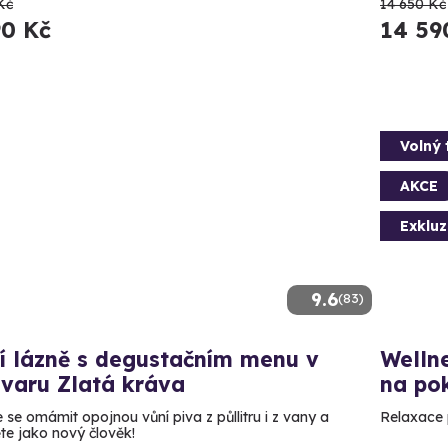
Kč
14 650 Kč
90 Kč
14 59
Volný 
AKCE
Exkluz
9.6
(83)
í lázně s degustačním menu v
Wellne
ovaru Zlatá kráva
na pok
 se omámit opojnou vůní piva z půllitru i z vany a
Relaxace p
te jako nový člověk!