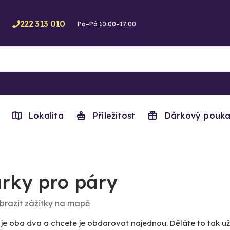
222 313 010
Po–Pá 10:00–17:00
Lokalita
Příležitost
Dárkový pouka
rky pro páry
brazit zážitky na mapě
 je oba dva a chcete je obdarovat najednou. Děláte to tak 