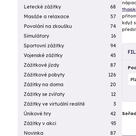
nápady
Letecké zážitky
68
thajs
přito
Masáže a relaxace
57
když s
Povolání na zkoušku
74
předs
Simulátory
16
Sportovní zážitky
94
FI
Vojenské zážitky
45
Zážitkové jízdy
87
Pod
Zážitkové pobyty
126
Zážitky na doma
20
Zážitky se zvířaty
12
Zážitky ve virtuální realitě
3
Seřad
Únikové hry
42
Zážitky v akci
93
Novinka
87