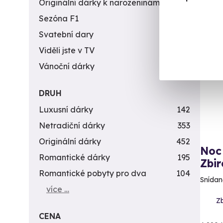
Originální dárky k narozeninám
422
Sezóna F1
4
Svatební dary
196
Vol
Viděli jste v TV
31
AK
Vánoční dárky
311
DRUH
Luxusní dárky
142
Netradiční dárky
353
Originální dárky
452
Noc
Romantické dárky
195
Zbir
Romantické pobyty pro dva
104
Snídan
více …
Z
CENA