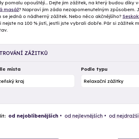
 pomalu opouštějí... Dejte jim zážitek, na který budou díky
ká masáž
? Napraví jim záda nezapomenutelným způsobem. Je
m se jedná o nádherný zážitek. Nebo něco akčnějšího?
Sesko
i nejste na 100 % jistí, jestli jste vybrali dobře. Pár si zážit
tav.
LTROVÁNÍ ZÁŽITKŮ
le místa
Podle typu
od nejoblíbenějších
od nejlevnějších
od nejdražš
it: