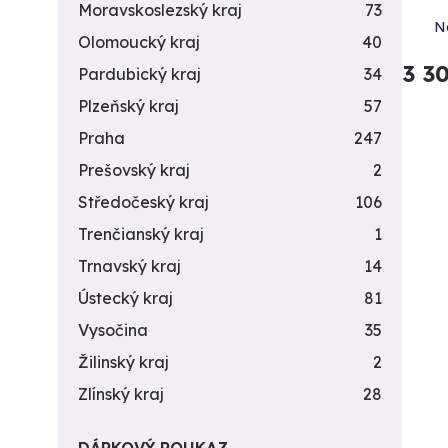
Moravskoslezský kraj
73
N
Olomoucký kraj
40
3 3
Pardubický kraj
34
Plzeňský kraj
57
Praha
247
Prešovský kraj
2
Středočeský kraj
106
Trenčianský kraj
1
Trnavský kraj
14
Ústecký kraj
81
Vysočina
35
Žilinský kraj
2
Zlínský kraj
28