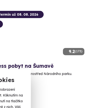
termín už 08. 08. 2026
9.2
(173)
ess pobyt na Šumavě
prodloužený relax uprostřed Národního parku.
okies
(Klatovy)
zobrazení
. Kliknutím na
 Kč
tí na tlačítko
é z nich. Váš