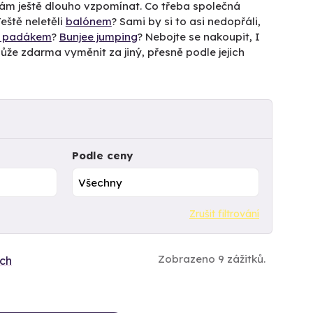
 vám ještě dlouho vzpomínat. Co třeba společná
ště neletěli
balónem
? Sami by si to asi nedopřáli,
k padákem
?
Bunjee jumping
? Nebojte se nakoupit, I
ek může zdarma vyměnit za jiný, přesně podle jejich
Podle ceny
Zrušit filtrování
Zobrazeno 9 zážitků.
ích