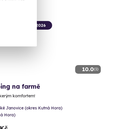
termín už 09. 08. 2026
10.0
(1)
ing na farmě
škerým komfortem!
ské Janovice (okres Kutná Hora)
ná Hora)
 Kč