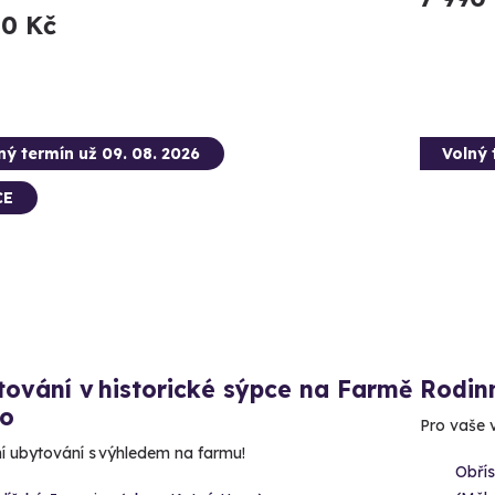
00 Kč
ný termín už 09. 08. 2026
Volný 
CE
ování v historické sýpce na Farmě
Rodin
to
Pro vaše v
í ubytování s výhledem na farmu!
Obřís