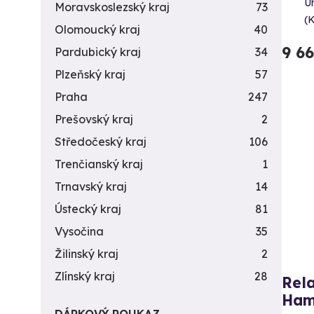
Uh
Moravskoslezský kraj
73
(
Olomoucký kraj
40
9 6
Pardubický kraj
34
Plzeňský kraj
57
Praha
247
Prešovský kraj
2
Středočeský kraj
106
Trenčianský kraj
1
Trnavský kraj
14
Ústecký kraj
81
Vysočina
35
Žilinský kraj
2
Zlínský kraj
28
Rela
Ha