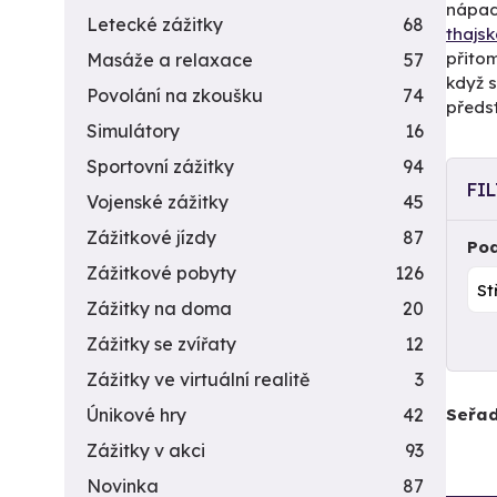
nápady
Letecké zážitky
68
thajs
přito
Masáže a relaxace
57
když s
Povolání na zkoušku
74
předs
Simulátory
16
Sportovní zážitky
94
FI
Vojenské zážitky
45
Zážitkové jízdy
87
Pod
Zážitkové pobyty
126
Zážitky na doma
20
Zážitky se zvířaty
12
Zážitky ve virtuální realitě
3
Seřad
Únikové hry
42
Zážitky v akci
93
Novinka
87