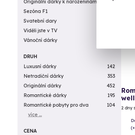
Originální dárky k narozeninám
422
Sezóna F1
4
Svatební dary
196
Do
Viděli jste v TV
31
Vánoční dárky
311
DRUH
Luxusní dárky
142
Netradiční dárky
353
Originální dárky
452
Rom
Romantické dárky
195
wel
Romantické pobyty pro dva
104
2 dny 
více …
D
(+
CENA