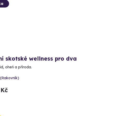
ka
ní skotské wellness pro dva
id, oheň a příroda.
 (Rakovník)
 Kč