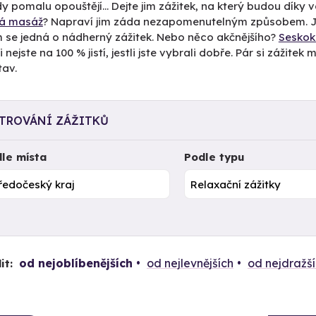
 pomalu opouštějí... Dejte jim zážitek, na který budou díky
ká masáž
? Napraví jim záda nezapomenutelným způsobem. Je
m se jedná o nádherný zážitek. Nebo něco akčnějšího?
Sesko
i nejste na 100 % jistí, jestli jste vybrali dobře. Pár si zážit
tav.
LTROVÁNÍ ZÁŽITKŮ
le místa
Podle typu
od nejoblíbenějších
od nejlevnějších
od nejdražš
it: