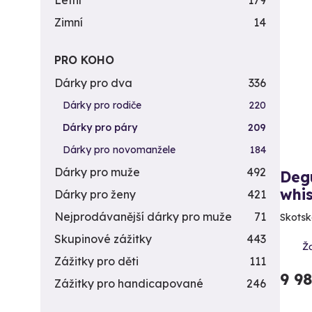
Letní
179
Zimní
14
PRO KOHO
Dárky pro dva
336
Dárky pro rodiče
220
Dárky pro páry
209
Dárky pro novomanžele
184
Dárky pro muže
492
Deg
whi
Dárky pro ženy
421
Nejprodávanější dárky pro muže
71
Skotsk
Skupinové zážitky
443
Ž
Zážitky pro děti
111
9 9
Zážitky pro handicapované
246