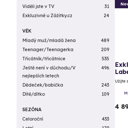
Nov
Viděli jste v TV
31
Exkluzivně u Zážitky.cz
24
VĚK
Mladý muž/mladá žena
489
Teenager/Teenagerka
209
Třicátník/třicátnice
535
Exkl
Ještě není v důchodu/V
496
Lab
nejlepších letech
Užijte 
Dědeček/babička
243
Mě
Dítě/dítko
109
4 8
SEZÓNA
Celoroční
433