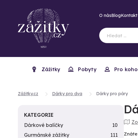
O nás
Blog
Kontakt
Zážitky
Pobyty
Pro koho
Zážitky.cz
Dárky pro dva
Dárky pro páry
Dá
KATEGORIE
Zo
Dárkové balíčky
10
Znáte
Gurmánské zážitky
111