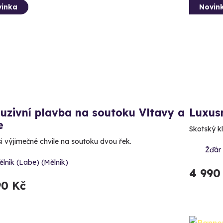
inka
Novin
uzivní plavba na soutoku Vltavy a
Luxus
e
Skotský kl
si výjimečné chvíle na soutoku dvou řek.
Žďár
lník (Labe) (Mělník)
4 990
90 Kč