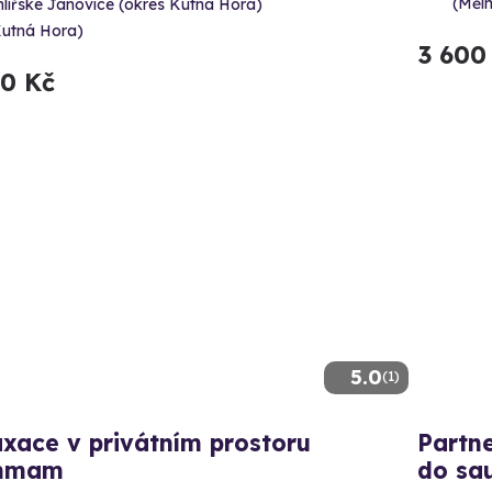
(Měln
lířské Janovice (okres Kutná Hora)
Kutná Hora)
3 600
60 Kč
5.0
(1)
xace v privátním prostoru
Partne
mmam
do sa