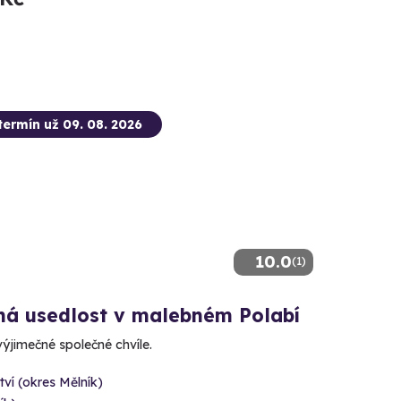
termín už 09. 08. 2026
10.0
(1)
ná usedlost v malebném Polabí
ýjimečné společné chvíle.
tví (okres Mělník)