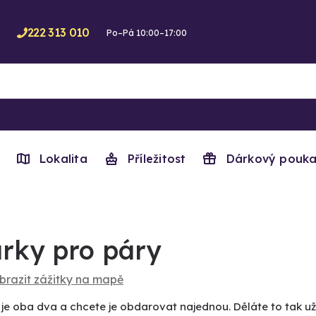
222 313 010
Po–Pá 10:00–17:00
Lokalita
Příležitost
Dárkový pouka
rky pro páry
brazit zážitky na mapě
 je oba dva a chcete je obdarovat najednou. Děláte to tak 