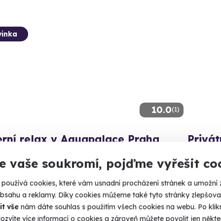
inka
10.0
(1)
rní relax v Aquapalace Praha
Privát
ý svět, aroma masáž i vstup do paláce relaxu ve
60 minut 
e vaše soukromí, pojďme vyřešit co
 světě
Praha
používá cookies, které vám usnadní procházení stránek a umožní 
raha Čestlice (Praha-východ)
obsahu a reklamy. Díky cookies můžeme také tyto stránky zlepšovat
1 990
80 Kč
it vše
nám dáte souhlas s použitím všech cookies na webu. Po kliknu
ozvíte více informací o cookies a zároveň můžete povolit jen někter