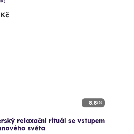
ík)
 Kč
8.8
(6)
rský relaxační rituál se vstupem
unového světa