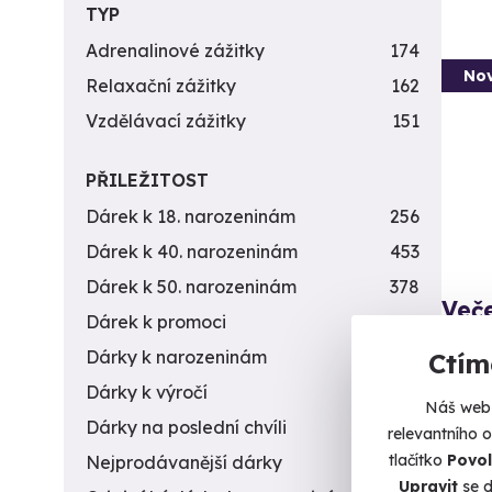
TYP
Adrenalinové zážitky
174
Nov
Relaxační zážitky
162
Vzdělávací zážitky
151
PŘILEŽITOST
Dárek k 18. narozeninám
256
Dárek k 40. narozeninám
453
Dárek k 50. narozeninám
378
Veče
Dárek k promoci
245
Saunov
Dárky k narozeninám
551
Ctím
vodním
Dárky k výročí
294
Náš web 
P
Dárky na poslední chvíli
450
relevantního 
1 7
tlačítko
Povol
Nejprodávanější dárky
56
Upravit
se d