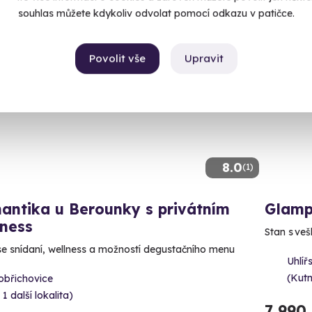
souhlas můžete kdykoliv odvolat pomocí odkazu v patičce.
Povolit vše
Upravit
poručujeme
Volný 
8.0
(1)
antika u Berounky s privátním
Glamp
lness
Stan s ve
se snídaní, wellness a možností degustačního menu
Uhlíř
(Kut
obřichovice
 1 další lokalita)
7 990