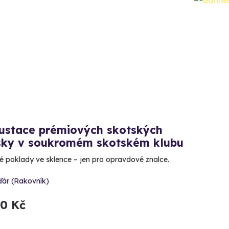
ustace prémiových skotských
sky v soukromém skotském klubu
é poklady ve sklence – jen pro opravdové znalce.
ďár (Rakovník)
80 Kč