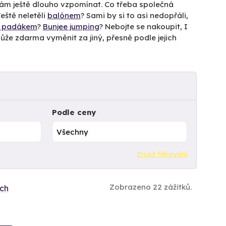
 vám ještě dlouho vzpomínat. Co třeba společná
ště neletěli
balónem
? Sami by si to asi nedopřáli,
k padákem
?
Bunjee jumping
? Nebojte se nakoupit, I
ek může zdarma vyměnit za jiný, přesně podle jejich
Podle ceny
Zrušit filtrování
Zobrazeno 22 zážitků.
ích