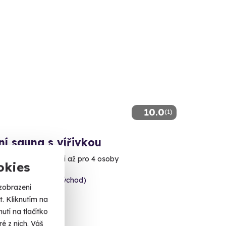
10.0
(1)
ní sauna s vířivkou
relaxace v soukromí až pro 4 osoby
okies
 Čestlice (Praha-východ)
zobrazení
. Kliknutím na
 Kč
tí na tlačítko
é z nich. Váš