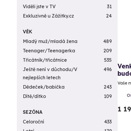
Viděli jste v TV
31
Exkluzivně u Zážitky.cz
24
VĚK
Mladý muž/mladá žena
489
Teenager/Teenagerka
209
Třicátník/třicátnice
535
Venk
Ještě není v důchodu/V
496
bud
nejlepších letech
Vaše m
Dědeček/babička
243
Os
Dítě/dítko
109
1 1
SEZÓNA
Celoroční
433