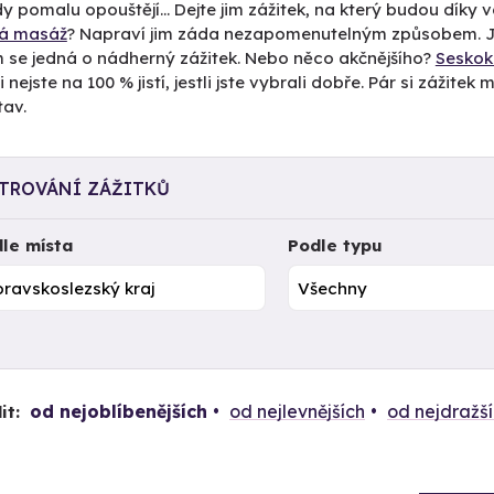
 pomalu opouštějí... Dejte jim zážitek, na který budou díky
ká masáž
? Napraví jim záda nezapomenutelným způsobem. Je
m se jedná o nádherný zážitek. Nebo něco akčnějšího?
Sesko
i nejste na 100 % jistí, jestli jste vybrali dobře. Pár si zážit
tav.
LTROVÁNÍ ZÁŽITKŮ
le místa
Podle typu
od nejoblíbenějších
od nejlevnějších
od nejdražš
it: