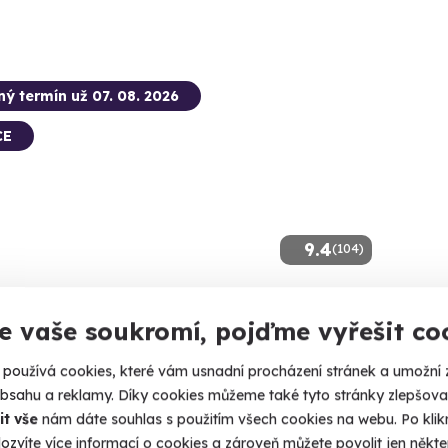
ný termín už 07. 08. 2026
CE
9.4
(104)
 balónem pro dva
Thajs
e vaše soukromí, pojďme vyřešit co
nejte si tento jedinečný vzdušný zážitek společně!
60 - 120 
používá cookies, které vám usnadní procházení stránek a umožní 
rýdek-Místek
Ostra
obsahu a reklamy. Díky cookies můžeme také tyto stránky zlepšovat
 41 dalších lokalit)
it vše
nám dáte souhlas s použitím všech cookies na webu. Po kliknu
3 300
ozvíte více informací o cookies a zároveň můžete povolit jen někter