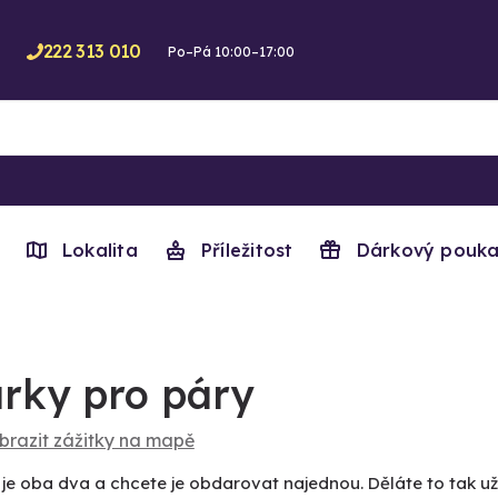
222 313 010
Po–Pá 10:00–17:00
Lokalita
Příležitost
Dárkový pouka
rky pro páry
brazit zážitky na mapě
 je oba dva a chcete je obdarovat najednou. Děláte to tak 