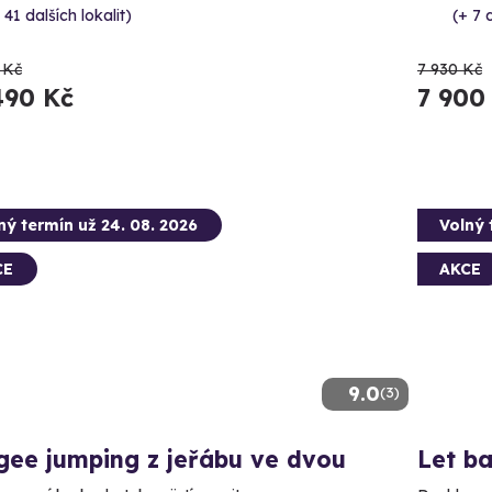
 41 dalších lokalit)
(+ 7 
 Kč
7 930 Kč
490 Kč
7 900
ný termín už 24. 08. 2026
Volný 
CE
AKCE
9.0
(3)
gee jumping z jeřábu ve dvou
Let b