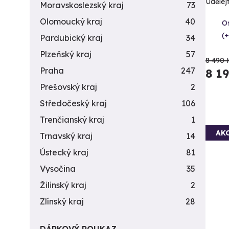
Udělejt
Moravskoslezský kraj
73
Olomoucký kraj
40
O
(+
Pardubický kraj
34
Plzeňský kraj
57
8 490 
Praha
247
8 1
Prešovský kraj
2
Středočeský kraj
106
Trenčianský kraj
1
AK
Trnavský kraj
14
Ústecký kraj
81
Vysočina
35
Žilinský kraj
2
Zlínský kraj
28