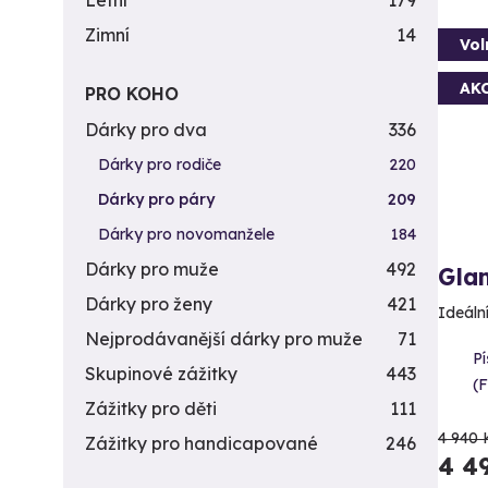
Letní
179
Zimní
14
Vol
AK
PRO KOHO
Dárky pro dva
336
Dárky pro rodiče
220
Dárky pro páry
209
Dárky pro novomanžele
184
Dárky pro muže
492
Gla
Dárky pro ženy
421
Ideáln
Nejprodávanější dárky pro muže
71
Pí
Skupinové zážitky
443
(
Zážitky pro děti
111
4 940 
Zážitky pro handicapované
246
4 4