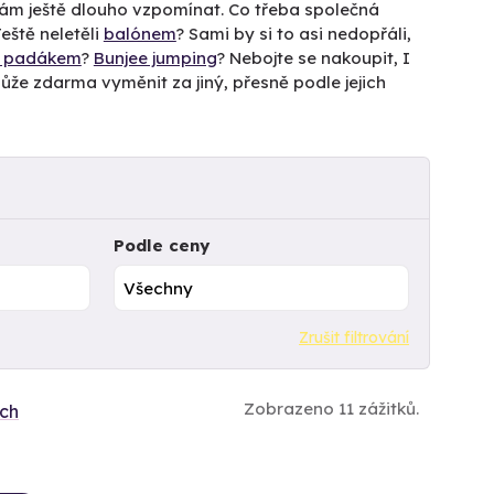
 vám ještě dlouho vzpomínat. Co třeba společná
ště neletěli
balónem
? Sami by si to asi nedopřáli,
k padákem
?
Bunjee jumping
? Nebojte se nakoupit, I
ek může zdarma vyměnit za jiný, přesně podle jejich
Podle ceny
Zrušit filtrování
Zobrazeno 11 zážitků.
ích