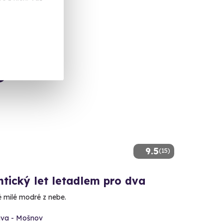
9.5
(15)
tický let letadlem pro dva
é milé modré z nebe.
ava - Mošnov