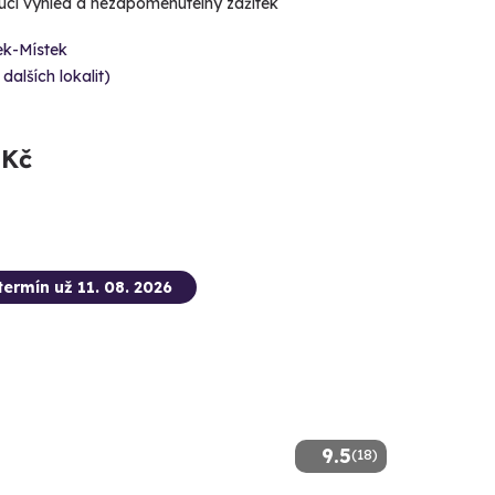
cí výhled a nezapomenutelný zážitek
ek-Místek
 dalších lokalit)
 Kč
termín už 11. 08. 2026
9.5
(18)