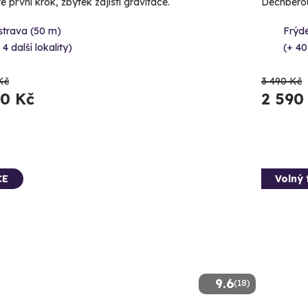
e první krok, zbytek zajistí gravitace.
Dechberou
strava (50 m)
Frýd
 4 další lokality)
(+ 40
Kč
3 490 Kč
90 Kč
2 590
CE
Volný 
9.6
(18)