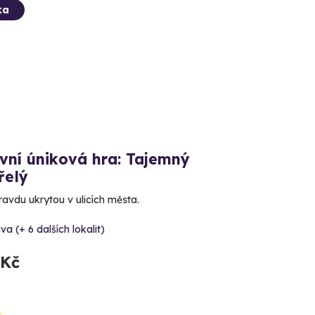
ka
vní úniková hra: Tajemný
řelý
ravdu ukrytou v ulicích města.
va (+ 6 dalších lokalit)
 Kč