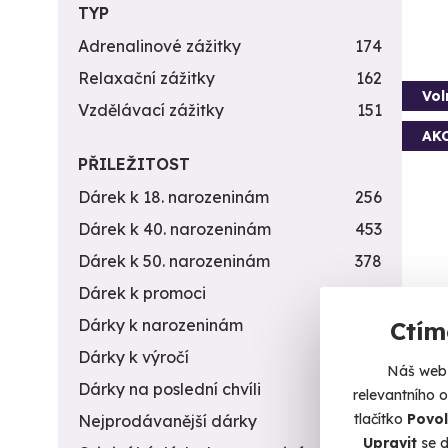
TYP
Adrenalinové zážitky
174
Relaxační zážitky
162
Vol
Vzdělávací zážitky
151
AK
PŘILEŽITOST
Dárek k 18. narozeninám
256
Dárek k 40. narozeninám
453
Dárek k 50. narozeninám
378
Dárek k promoci
245
Let
Dárky k narozeninám
551
Ctím
Vychut
Dárky k výročí
294
Náš web 
F
Dárky na poslední chvíli
450
relevantního 
(+
tlačítko
Povol
Nejprodávanější dárky
56
Upravit
se d