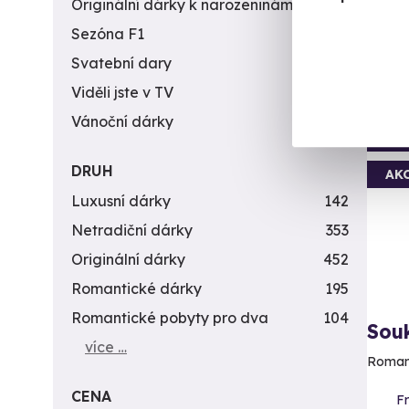
Originální dárky k narozeninám
422
6 979 
5 1
Sezóna F1
4
Svatební dary
196
Viděli jste v TV
31
Vánoční dárky
311
Vol
DRUH
AK
Luxusní dárky
142
Netradiční dárky
353
Originální dárky
452
Romantické dárky
195
Romantické pobyty pro dva
104
Sou
více …
Romant
CENA
F