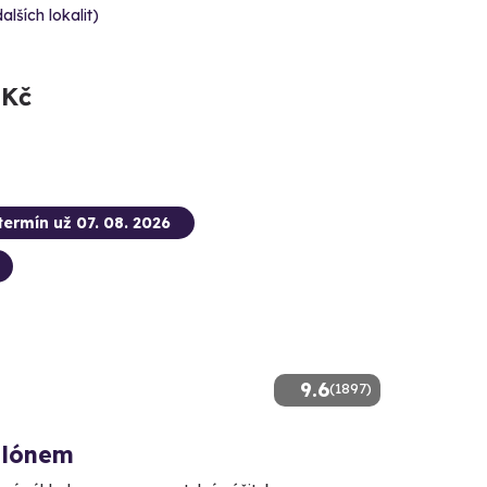
dalších lokalit)
 Kč
termín už 07. 08. 2026
9.6
(1897)
alónem