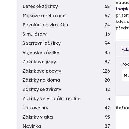
nápady
Letecké zážitky
68
thajs
přito
Masáže a relaxace
57
když s
Povolání na zkoušku
74
předs
Simulátory
16
Sportovní zážitky
94
FI
Vojenské zážitky
45
Zážitkové jízdy
87
Pod
Zážitkové pobyty
126
Zážitky na doma
20
Zážitky se zvířaty
12
Zážitky ve virtuální realitě
3
Seřad
Únikové hry
42
Zážitky v akci
93
Novinka
87