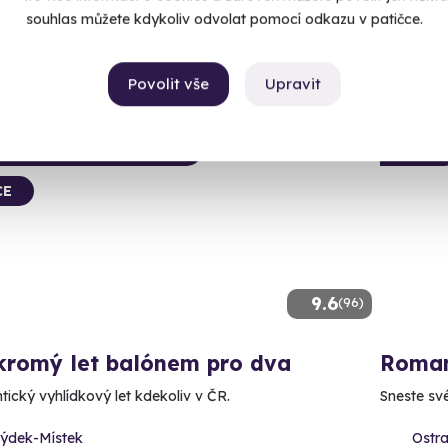
Kč
souhlas můžete kdykoliv odvolat pomocí odkazu v patičce.
80 Kč
Povolit vše
Upravit
ný termín už 10. 08. 2026
AKCE
CE
9.6
(96)
kromý let balónem pro dva
Roman
ický vyhlídkový let kdekoliv v ČR.
Sneste sv
rýdek-Místek
Ostr