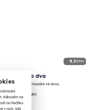
9.7
(206)
ká masáž pro dva
okies
minut umění thajské masáže ve dvou.
zobrazení
va (+ 8 dalších lokalit)
. Kliknutím na
tí na tlačítko
 Kč
é z nich. Váš