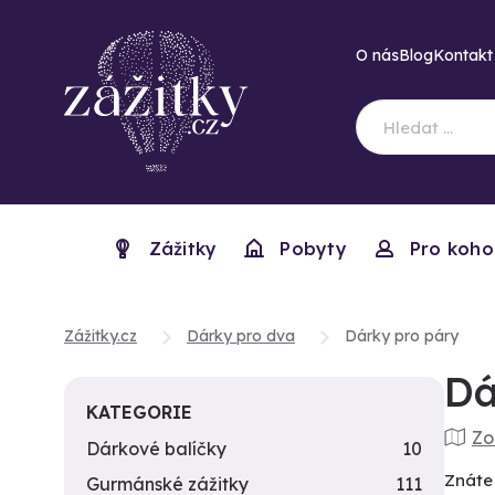
O nás
Blog
Kontakt
Zážitky
Pobyty
Pro koho
Zážitky.cz
Dárky pro dva
Dárky pro páry
Dá
KATEGORIE
Zo
Dárkové balíčky
10
Znáte
Gurmánské zážitky
111