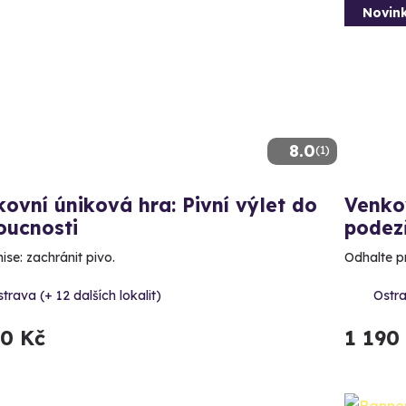
Novin
8.0
(1)
ovní úniková hra: Pivní výlet do
Venko
oucnosti
podez
ise: zachránit pivo.
Odhalte p
trava (+ 12 dalších lokalit)
Ostra
90 Kč
1 190