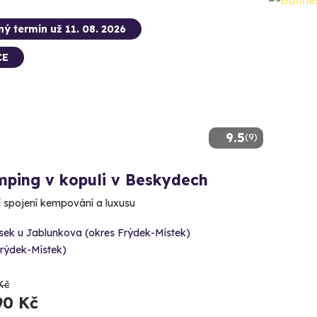
ný termín už 11. 08. 2026
CE
9.5
(9)
mping v kopuli v Beskydech
í spojení kempování a luxusu
sek u Jablunkova (okres Frýdek-Místek)
Frýdek-Místek)
Kč
90 Kč